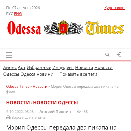
Пт, 07 августа 2026
Курс валют
РУС
ENG
Анонс
Арт
Избранные
Инцидент
Новости
Новости
Одессы
Одесса
новини
Показать все теги
Odessa Times
»
Новости
» Мэрия Одессы передала два пикапа на
фронт
НОВОСТИ
НОВОСТИ ОДЕССЫ
/
4-10-2022, 08:58
Андрей Пронин
438
Версия для печати
Мэрия Одессы передала два пикапа на