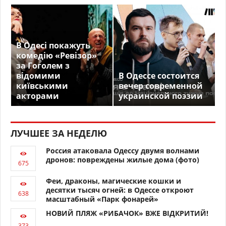
В Одесі покажуть
комедію «Ревізор»
за Гоголем з
відомими
В Одессе состоится
київськими
вечер современной
акторами
украинской поэзии
ЛУЧШЕЕ ЗА НЕДЕЛЮ
Россия атаковала Одессу двумя волнами
дронов: повреждены жилые дома (фото)
Феи, драконы, магические кошки и
десятки тысяч огней: в Одессе откроют
масштабный «Парк фонарей»
НОВИЙ ПЛЯЖ «РИБАЧОК» ВЖЕ ВІДКРИТИЙ!