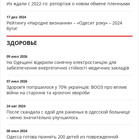
Их ждали с 2022-го: репортаж о новом обмене пленными
17 дек 2024
Рейтингу «Народне визнання» – «Одесит року» – 2024
бути!
ЗДОРОВЬЕ
09 июл 2026
На Одещині відкрили сонячну електростанцію для
забезпечення енергетичної стійкості медичних закладів
07 июл 2026
Здоров'я погіршилося у 70% українців: ВООЗ про вплив
війни на старіння та хронічні хвороби
24 авг 2024
После скандала с едой для раненых в одесской больнице
– меню значительно улучшилось
08 июл 2024
Одесса готова принять 200 детей из поврежденной