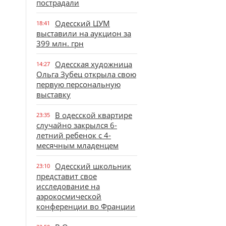
пострадали
Одесский ЦУМ
18:41
выставили на аукцион за
399 млн. грн
Одесская художница
14:27
Ольга Зубец открыла свою
первую персональную
выставку
В одесской квартире
23:35
случайно закрылся 6-
летний ребенок с 4-
месячным младенцем
Одесский школьник
23:10
представит свое
исследование на
аэрокосмической
конференции во Франции