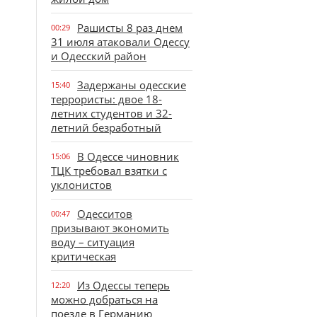
Рашисты 8 раз днем
00:29
31 июля атаковали Одессу
и Одесский район
Задержаны одесские
15:40
террористы: двое 18-
летних студентов и 32-
летний безработный
В Одессе чиновник
15:06
ТЦК требовал взятки с
уклонистов
Одесситов
00:47
призывают экономить
воду – ситуация
критическая
Из Одессы теперь
12:20
можно добраться на
поезде в Германию