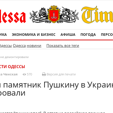
ИКА
ЭКОНОМИКА И БИЗНЕС
АФИША
ПОГОДА
ПЕРС
Одессы
Одесса
новини
Показать все теги
ине демонтировали
СТИ ОДЕССЫ
а Ченская
570
Версия для печати
 памятник Пушкину в Украи
ровали