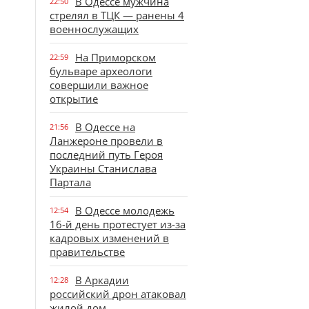
В Одессе мужчина
22:50
стрелял в ТЦК — ранены 4
военнослужащих
На Приморском
22:59
бульваре археологи
совершили важное
открытие
В Одессе на
21:56
Ланжероне провели в
последний путь Героя
Украины Станислава
Партала
В Одессе молодежь
12:54
16-й день протестует из-за
кадровых изменений в
правительстве
В Аркадии
12:28
российский дрон атаковал
жилой дом