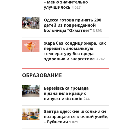
– меню значительно
улучшилось
4 027
Одесса готова принять 200
детей из поврежденной
больницы “Охматдет”
3 893
Жара без кондиционера. Как
пережить аномальную
температуру без вреда
здоровью и энергетике
3 742
ОБРАЗОВАНИЕ
Березівська громада
відзначила кращих
випускників шкіл
244
Завтра одесские школьники
возвращаются к очной учебе,
– Буйневич
1 021