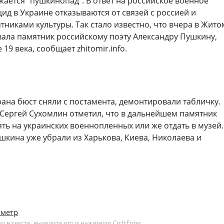
ается “пушкинопад”. В ответ на российское военное
ид в Украине отказываются от связей с россией и
никами культуры. Так стало известно, что вчера в Жит
ала памятник российскому поэту Александру Пушкину,
19 века, сообщает zhitomir.info.
ана бюст сняли с постамента, демонтировали табличку.
 Сергей Сухомлин отметил, что в дальнейшем памятник
ть на украинских военнопленных или же отдать в музей.
кина уже убрали из Харькова, Киева, Николаева и
ометр
 в тексте, выделите его и нажимите Ctrl+Enter