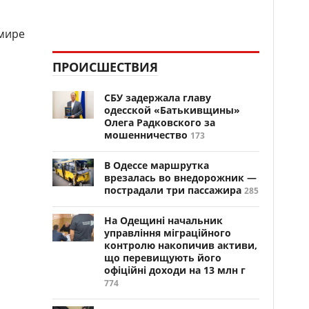
омире
ПРОИСШЕСТВИЯ
СБУ задержала главу
одесской «Батькивщины»
Олега Радковского за
мошенничество
173
В Одессе маршрутка
врезалась во внедорожник —
пострадали три пассажира
285
На Одещині начальник
управління міграційного
контролю накопичив активи,
що перевищують його
офіційні доходи на 13 млн г
774