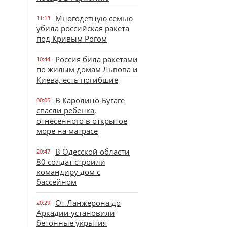
Многодетную семью
11:13
убила российская ракета
под Кривым Рогом
Россия била ракетами
10:44
по жилым домам Львова и
Киева, есть погибшие
В Каролино-Бугаге
00:05
спасли ребенка,
отнесенного в открытое
море на матрасе
В Одесской области
20:47
80 солдат строили
командиру дом с
бассейном
От Ланжерона до
20:29
Аркадии установили
бетонные укрытия