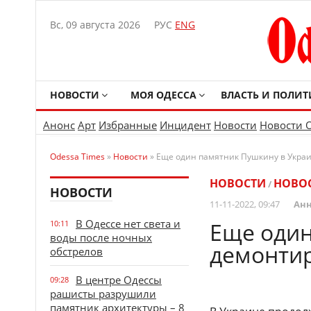
Вс, 09 августа 2026
РУС
ENG
НОВОСТИ
МОЯ ОДЕССА
ВЛАСТЬ И ПОЛИТ
Анонс
Арт
Избранные
Инцидент
Новости
Новости 
Odessa Times
»
Новости
» Еще один памятник Пушкину в Укра
НОВОСТИ
НОВО
/
НОВОСТИ
11-11-2022, 09:47
Анн
В Одессе нет света и
Еще один
10:11
воды после ночных
демонти
обстрелов
В центре Одессы
09:28
рашисты разрушили
памятник архитектуры – 8