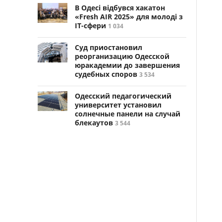
В Одесі відбувся хакатон
«Fresh AIR 2025» для молоді з
ІТ-сфери
1 034
Суд приостановил
реорганизацию Одесской
юракадемии до завершения
судебных споров
3 534
Одесский педагогический
университет установил
солнечные панели на случай
блекаутов
3 544