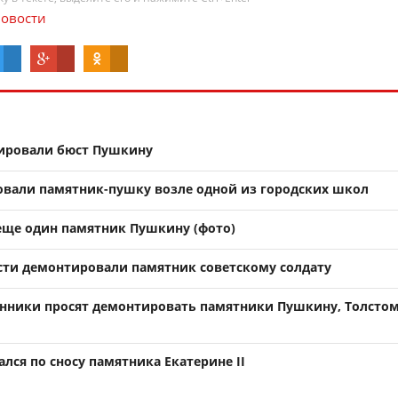
овости
тировали бюст Пушкину
овали памятник-пушку возле одной из городских школ
 еще один памятник Пушкину (фото)
сти демонтировали памятник советскому солдату
нники просят демонтировать памятники Пушкину, Толстом
лся по сносу памятника Екатерине II