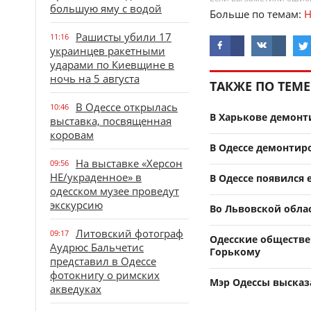
большую яму с водой
Больше по темам:
Н
Рашисты убили 17
11:16
украинцев ракетными
ударами по Киевщине в
ночь на 5 августа
ТАКЖЕ ПО ТЕМЕ
В Одессе открылась
10:46
В Харькове демон
выставка, посвященная
коровам
В Одессе демонтир
На выставке «Херсон
09:56
НЕ/украденное» в
В Одессе появился
одесском музее проведут
экскурсию
Во Львовской обла
Литовский фотограф
09:17
Одесские обществе
Аудрюс Бальчетис
Горькому
представил в Одессе
фотокнигу о римских
Мэр Одессы высказа
акведуках