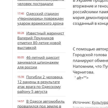
В Украине продолж
человек пострадали
вторжение и геноц
российскими памят
Одесский стадион
17:40
мэрия демонтиров
«Черноморец» поврежден
ударом вражеского дрона
созданный в конце 
Известный маринист
00:28
Валерий Прудников
отметил 80-летие новой
выставкой
С помощью автокр
Городской голова
46-летний одессит
00:05
планируют обменя
занимался шпионажем
Напомним, что Пуш
для россии
Чернигова.
Погибли 2 человека,
15:39
' alt="">
12 ранены в результате
атак врага по Одесскому
району 5 августа
В Одессе автомобиль
14:57
Источник:
Культур
провалился под землю в
Если вы заметили ошибку