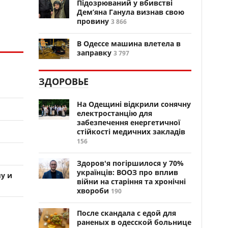
Підозрюваний у вбивстві
Дем’яна Ганула визнав свою
провину
3 866
В Одессе машина влетела в
заправку
3 797
ЗДОРОВЬЕ
На Одещині відкрили сонячну
електростанцію для
забезпечення енергетичної
стійкості медичних закладів
156
Здоров'я погіршилося у 70%
українців: ВООЗ про вплив
у и
війни на старіння та хронічні
хвороби
190
После скандала с едой для
раненых в одесской больнице