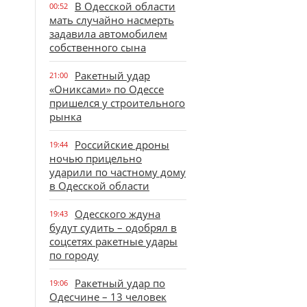
В Одесской области
00:52
мать случайно насмерть
задавила автомобилем
собственного сына
Ракетный удар
21:00
«Ониксами» по Одессе
пришелся у строительного
рынка
Российские дроны
19:44
ночью прицельно
ударили по частному дому
в Одесской области
Одесского ждуна
19:43
будут судить – одобрял в
соцсетях ракетные удары
по городу
Ракетный удар по
19:06
Одесчине – 13 человек