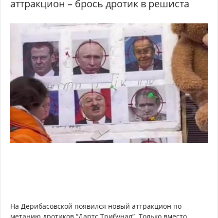
аттракцион – брось дротик в решиста
На Дерибасовской появился новый аттракцион по
метанию дротиков “Дартс Трибунал”. Только вместо