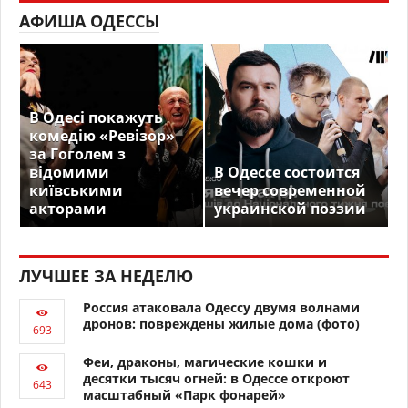
АФИША ОДЕССЫ
В Одесі покажуть
комедію «Ревізор»
за Гоголем з
відомими
В Одессе состоится
київськими
вечер современной
акторами
украинской поэзии
ЛУЧШЕЕ ЗА НЕДЕЛЮ
Россия атаковала Одессу двумя волнами
дронов: повреждены жилые дома (фото)
Феи, драконы, магические кошки и
десятки тысяч огней: в Одессе откроют
масштабный «Парк фонарей»