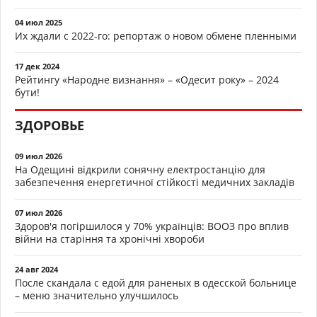
04 июл 2025
Их ждали с 2022-го: репортаж о новом обмене пленными
17 дек 2024
Рейтингу «Народне визнання» – «Одесит року» – 2024
бути!
ЗДОРОВЬЕ
09 июл 2026
На Одещині відкрили сонячну електростанцію для
забезпечення енергетичної стійкості медичних закладів
07 июл 2026
Здоров'я погіршилося у 70% українців: ВООЗ про вплив
війни на старіння та хронічні хвороби
24 авг 2024
После скандала с едой для раненых в одесской больнице
– меню значительно улучшилось