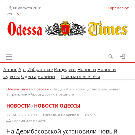
Сб, 08 августа 2026
Курс валют
РУС
ENG
Анонс
Арт
Избранные
Инцидент
Новости
Новости
Одессы
Одесса
новини
Показать все теги
Odessa Times
»
Новости
» На Дерибасовской установили новый
аттракцион – брось дротик в решиста
НОВОСТИ
НОВОСТИ ОДЕССЫ
/
27-04-2023, 13:00
Наталья Безуглая
519
Версия для печати
На Дерибасовской установили новый