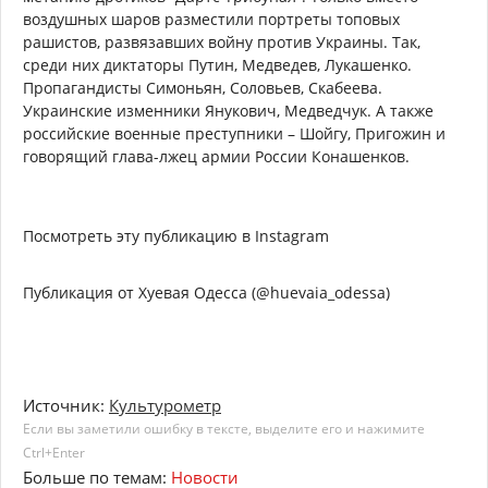
воздушных шаров разместили портреты топовых
рашистов, развязавших войну против Украины. Так,
среди них диктаторы Путин, Медведев, Лукашенко.
Пропагандисты Симоньян, Соловьев, Скабеева.
Украинские изменники Янукович, Медведчук. А также
российские военные преступники – Шойгу, Пригожин и
говорящий глава-лжец армии России Конашенков.
Посмотреть эту публикацию в Instagram
Публикация от Хуевая Одесса (@huevaia_odessa)
Источник:
Культурометр
Если вы заметили ошибку в тексте, выделите его и нажимите
Ctrl+Enter
Больше по темам:
Новости