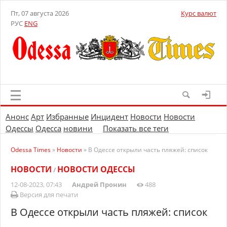
Пт, 07 августа 2026
Курс валют
РУС
ENG
Анонс
Арт
Избранные
Инцидент
Новости
Новости
Одессы
Одесса
новини
Показать все теги
Odessa Times
»
Новости
» В Одессе открыли часть пляжей: список
НОВОСТИ
НОВОСТИ ОДЕССЫ
/
12-08-2023, 07:43
Андрей Пронин
488
Версия для печати
В Одессе открыли часть пляжей: список