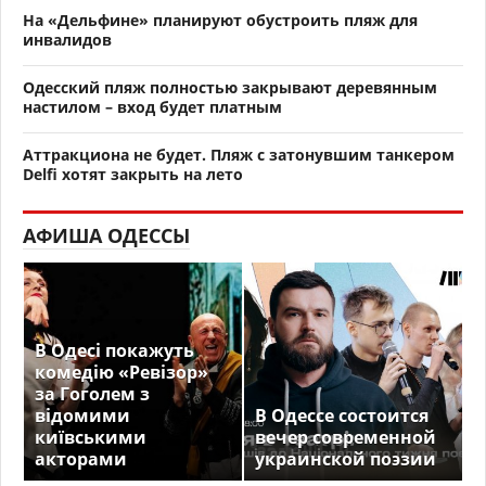
На «Дельфине» планируют обустроить пляж для
инвалидов
Одесский пляж полностью закрывают деревянным
настилом – вход будет платным
Аттракциона не будет. Пляж с затонувшим танкером
Delfi хотят закрыть на лето
АФИША ОДЕССЫ
В Одесі покажуть
комедію «Ревізор»
за Гоголем з
відомими
В Одессе состоится
київськими
вечер современной
акторами
украинской поэзии