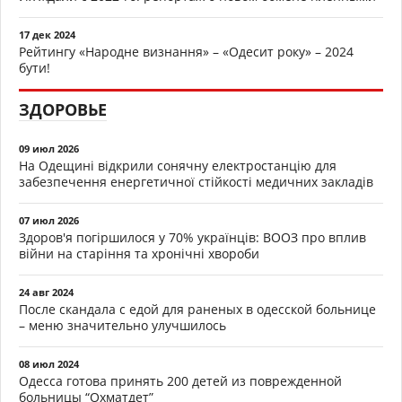
17 дек 2024
Рейтингу «Народне визнання» – «Одесит року» – 2024
бути!
ЗДОРОВЬЕ
09 июл 2026
На Одещині відкрили сонячну електростанцію для
забезпечення енергетичної стійкості медичних закладів
07 июл 2026
Здоров'я погіршилося у 70% українців: ВООЗ про вплив
війни на старіння та хронічні хвороби
24 авг 2024
После скандала с едой для раненых в одесской больнице
– меню значительно улучшилось
08 июл 2024
Одесса готова принять 200 детей из поврежденной
больницы “Охматдет”