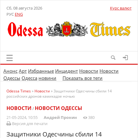
Сб, 08 августа 2026
Курс валют
РУС
ENG
Анонс
Арт
Избранные
Инцидент
Новости
Новости
Одессы
Одесса
новини
Показать все теги
Odessa Times
»
Новости
» Защитники Одесчины сбили 14
российских дронов камикадзе ночью
НОВОСТИ
НОВОСТИ ОДЕССЫ
/
21-05-2024, 10:55
Андрей Пронин
380
Версия для печати
Защитники Одесчины сбили 14