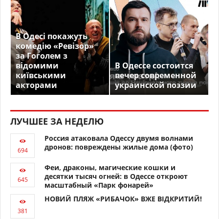
В Одесі покажуть
комедію «Ревізор»
за Гоголем з
відомими
В Одессе состоится
київськими
вечер современной
акторами
украинской поэзии
ЛУЧШЕЕ ЗА НЕДЕЛЮ
Россия атаковала Одессу двумя волнами
дронов: повреждены жилые дома (фото)
Феи, драконы, магические кошки и
десятки тысяч огней: в Одессе откроют
масштабный «Парк фонарей»
НОВИЙ ПЛЯЖ «РИБАЧОК» ВЖЕ ВІДКРИТИЙ!