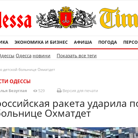
ИКА
ЭКОНОМИКА И БИЗНЕС
АФИША
ПОГОДА
ПЕРС
Одессы
Одесса
новини
Показать все теги
по детской больнице Охматдет
СТИ ОДЕССЫ
лья Безуглая
529
Версия для печати
российская ракета ударила п
больнице Охматдет