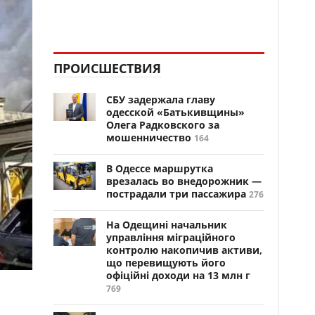
ПРОИСШЕСТВИЯ
СБУ задержала главу
одесской «Батькивщины»
Олега Радковского за
мошенничество
164
В Одессе маршрутка
врезалась во внедорожник —
пострадали три пассажира
276
На Одещині начальник
управління міграційного
контролю накопичив активи,
що перевищують його
офіційні доходи на 13 млн г
769