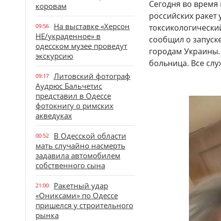
Сегодня во время
коровам
российских ракет 
На выставке «Херсон
09:56
токсикологически
НЕ/украденное» в
сообщил о запуске
одесском музее проведут
городам Украины.
экскурсию
больница. Все сл
Литовский фотограф
09:17
Аудрюс Бальчетис
представил в Одессе
фотокнигу о римских
акведуках
В Одесской области
00:52
мать случайно насмерть
задавила автомобилем
собственного сына
Ракетный удар
21:00
«Ониксами» по Одессе
пришелся у строительного
рынка