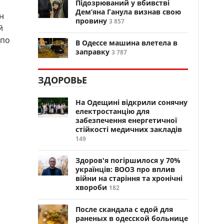
Підозрюваний у вбивстві
Дем’яна Ганула визнав свою
н
провину
3 857
й
 по
В Одессе машина влетела в
заправку
3 787
ЗДОРОВЬЕ
На Одещині відкрили сонячну
електростанцію для
забезпечення енергетичної
стійкості медичних закладів
149
Здоров'я погіршилося у 70%
українців: ВООЗ про вплив
війни на старіння та хронічні
хвороби
182
После скандала с едой для
раненых в одесской больнице