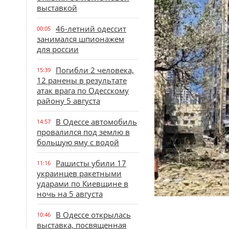
выставкой
46-летний одессит
00:05
занимался шпионажем
для россии
Погибли 2 человека,
15:39
12 ранены в результате
атак врага по Одесскому
району 5 августа
В Одессе автомобиль
14:57
провалился под землю в
большую яму с водой
Рашисты убили 17
11:16
украинцев ракетными
ударами по Киевщине в
ночь на 5 августа
В Одессе открылась
10:46
выставка, посвященная