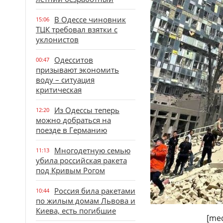
В Одессе чиновник
15:06
ТЦК требовал взятки с
уклонистов
Одесситов
00:47
призывают экономить
воду – ситуация
критическая
Из Одессы теперь
12:20
можно добраться на
поезде в Германию
Многодетную семью
11:13
убила российская ракета
под Кривым Рогом
Россия била ракетами
10:44
по жилым домам Львова и
Киева, есть погибшие
[med