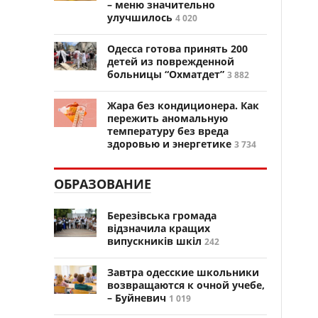
– меню значительно
улучшилось
4 020
Одесса готова принять 200
детей из поврежденной
больницы “Охматдет”
3 882
Жара без кондиционера. Как
пережить аномальную
температуру без вреда
здоровью и энергетике
3 734
ОБРАЗОВАНИЕ
Березівська громада
відзначила кращих
випускників шкіл
242
Завтра одесские школьники
возвращаются к очной учебе,
– Буйневич
1 019