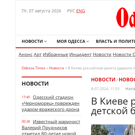
Пт, 07 августа 2026
РУС
ENG
НОВОСТИ
МОЯ ОДЕССА
ВЛАСТЬ И ПОЛИТ
Анонс
Арт
Избранные
Инцидент
Новости
Новости 
Odessa Times
»
Новости
» В Киеве российская ракета ударила 
НОВОСТИ
НОВО
/
НОВОСТИ
8-07-2024, 11:53
Ната
Одесский стадион
В Киеве 
17:40
«Черноморец» поврежден
детской 
ударом вражеского дрона
Известный маринист
00:28
Валерий Прудников
отметил 80-летие новой