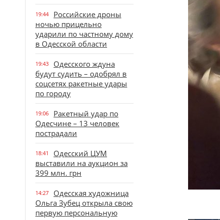
Российские дроны
19:44
ночью прицельно
ударили по частному дому
в Одесской области
Одесского ждуна
19:43
будут судить – одобрял в
соцсетях ракетные удары
по городу
Ракетный удар по
19:06
Одесчине – 13 человек
пострадали
Одесский ЦУМ
18:41
выставили на аукцион за
399 млн. грн
Одесская художница
14:27
Ольга Зубец открыла свою
первую персональную