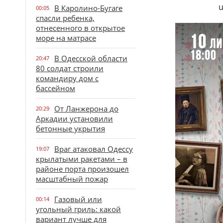
u
В Каролино-Бугаге
00:05
спасли ребенка,
отнесенного в открытое
море на матрасе
В Одесской области
20:47
80 солдат строили
командиру дом с
бассейном
От Ланжерона до
20:29
Аркадии установили
бетонные укрытия
Враг атаковал Одессу
19:07
крылатыми ракетами – в
районе порта произошел
масштабный пожар
Газовый или
00:14
угольный гриль: какой
вариант лучше для