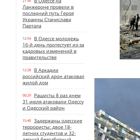
В Одессе на
21:56
Ланжероне провели в
последний путь Героя
Украины Станислава
Партала
В Одессе молодежь
12:54
16-й день протестует из-за
кадровых изменений в
правительстве
В Аркадии
12:28
российский дрон атаковал
жилой дом
Рашисты 8 раз днем
00:29
31 июля атаковали Одессу
и Одесский район
Задержаны одесские
15:40
террористы: двое 18-
летних студентов и 32-
летний безработный