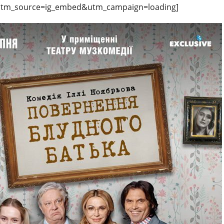
tm_source=ig_embed&utm_campaign=loading]