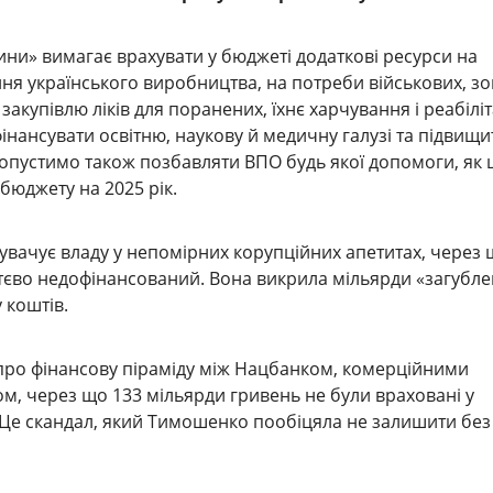
ини» вимагає врахувати у бюджеті додаткові ресурси на
ня українського виробництва, на потреби військових, з
закупівлю ліків для поранених, їхнє харчування і реабіліт
фінансувати освітню, наукову й медичну галузі та підвищи
едопустимо також позбавляти ВПО будь якої допомоги, як 
бюджету на 2025 рік.
увачує владу у непомірних корупційних апетитах, через
тєво недофінансований. Вона викрила мільярди «загубл
 коштів.
про фінансову піраміду між Нацбанком, комерційними
м, через що 133 мільярди гривень не були враховані у
 Це скандал, який Тимошенко пообіцяла не залишити без