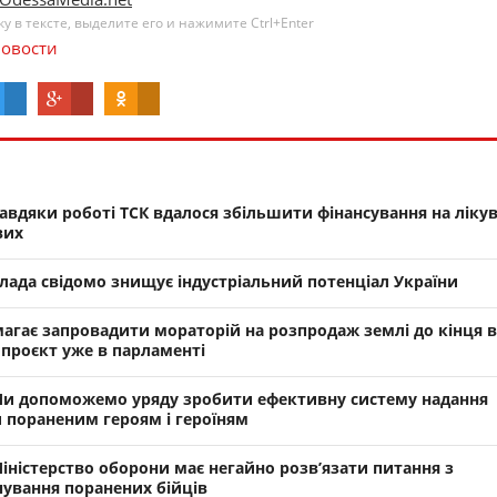
 в тексте, выделите его и нажимите Ctrl+Enter
овости
вдяки роботі ТСК вдалося збільшити фінансування на ліку
вих
ада свідомо знищує індустріальний потенціал України
гає запровадити мораторій на розпродаж землі до кінця в
проєкт уже в парламенті
и допоможемо уряду зробити ефективну систему надання
 пораненим героям і героїням
ністерство оборони має негайно розв’язати питання з
чування поранених бійців