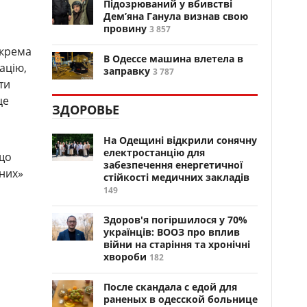
Підозрюваний у вбивстві
Дем’яна Ганула визнав свою
провину
3 857
окрема
В Одессе машина влетела в
ацію,
заправку
3 787
ти
це
ЗДОРОВЬЕ
На Одещині відкрили сонячну
електростанцію для
 що
забезпечення енергетичної
ених»
стійкості медичних закладів
149
Здоров'я погіршилося у 70%
українців: ВООЗ про вплив
війни на старіння та хронічні
хвороби
182
После скандала с едой для
раненых в одесской больнице