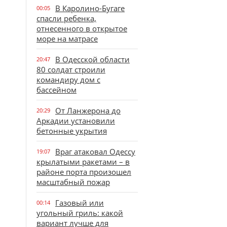
В Каролино-Бугаге
00:05
спасли ребенка,
отнесенного в открытое
море на матрасе
В Одесской области
20:47
80 солдат строили
командиру дом с
бассейном
От Ланжерона до
20:29
Аркадии установили
бетонные укрытия
Враг атаковал Одессу
19:07
крылатыми ракетами – в
районе порта произошел
масштабный пожар
Газовый или
00:14
угольный гриль: какой
вариант лучше для