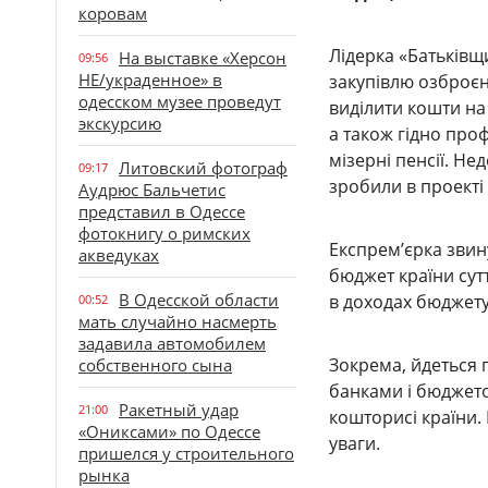
коровам
Лідерка «Батьківщ
На выставке «Херсон
09:56
НЕ/украденное» в
закупівлю озброєн
одесском музее проведут
виділити кошти на 
экскурсию
а також гідно про
мізерні пенсії. Н
Литовский фотограф
09:17
зробили в проекті 
Аудрюс Бальчетис
представил в Одессе
фотокнигу о римских
Експрем’єрка звин
акведуках
бюджет країни сут
В Одесской области
в доходах бюджету
00:52
мать случайно насмерть
задавила автомобилем
Зокрема, йдеться 
собственного сына
банками і бюджето
Ракетный удар
21:00
кошторисі країни.
«Ониксами» по Одессе
уваги.
пришелся у строительного
рынка