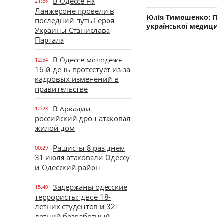
В Одессе на
21:56
Ланжероне провели в
Юлія Тимошенко: По
последний путь Героя
української медиц
Украины Станислава
Партала
В Одессе молодежь
12:54
16-й день протестует из-за
кадровых изменений в
правительстве
В Аркадии
12:28
российский дрон атаковал
жилой дом
Рашисты 8 раз днем
00:29
31 июля атаковали Одессу
и Одесский район
Задержаны одесские
15:40
террористы: двое 18-
летних студентов и 32-
летний безработный