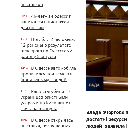
выставкой
46-летний одессит
00:05
занимался шпионажем
для россии
Погибли 2 человека,
15:39
12 ранены в результате
атак врага по Одесскому
району 5 августа
В Одессе автомобиль
14:57
провалился под землю в
большую яму с водой
Рашисты убили 17
11:16
украинцев ракетными
ударами по Киевщине в
ночь на 5 августа
Влада вчергове п
достатні ресурси
В Одессе открылась
10:46
выставка, посвященная
людей, заявила 