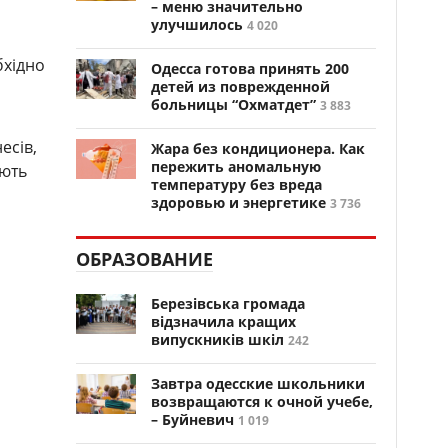
– меню значительно
улучшилось
4 020
бхідно
Одесса готова принять 200
детей из поврежденной
больницы “Охматдет”
3 883
есів,
Жара без кондиционера. Как
пережить аномальную
юють
температуру без вреда
здоровью и энергетике
3 736
ОБРАЗОВАНИЕ
Березівська громада
відзначила кращих
випускників шкіл
242
Завтра одесские школьники
возвращаются к очной учебе,
– Буйневич
1 019