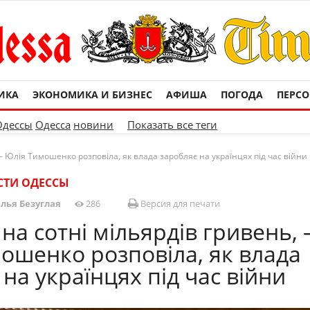
ИКА
ЭКОНОМИКА И БИЗНЕС
АФИША
ПОГОДА
ПЕРС
Одессы
Одесса
новини
Показать все теги
 – Юлія Тимошенко розповіла, як влада заробляє на українцях під час війни
СТИ ОДЕССЫ
лья Безуглая
286
Версия для печати
на сотні мільярдів гривень, 
ошенко розповіла, як влада
на українцях під час війни