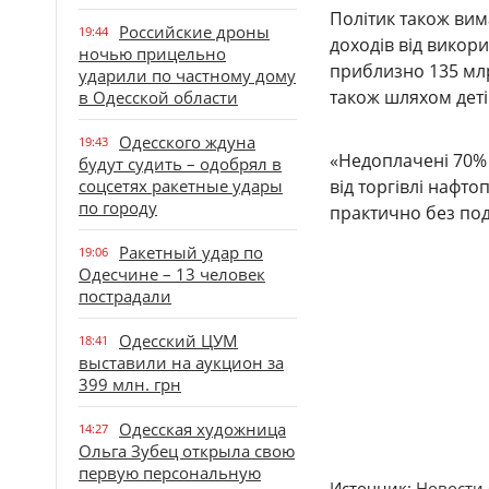
Політик також вим
Российские дроны
19:44
доходів від викор
ночью прицельно
приблизно 135 млр
ударили по частному дому
також шляхом деті
в Одесской области
Одесского ждуна
19:43
«Недоплачені 70% 
будут судить – одобрял в
соцсетях ракетные удары
від торгівлі нафт
по городу
практично без под
Ракетный удар по
19:06
Одесчине – 13 человек
пострадали
Одесский ЦУМ
18:41
выставили на аукцион за
399 млн. грн
Одесская художница
14:27
Ольга Зубец открыла свою
первую персональную
Источник:
Новости 