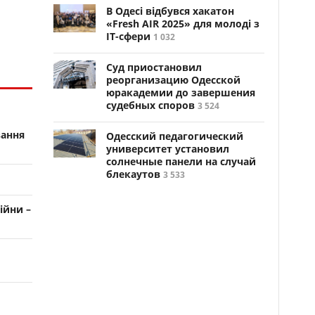
В Одесі відбувся хакатон
«Fresh AIR 2025» для молоді з
ІТ-сфери
1 032
Суд приостановил
реорганизацию Одесской
юракадемии до завершения
судебных споров
3 524
вання
Одесский педагогический
университет установил
солнечные панели на случай
блекаутов
3 533
ійни –