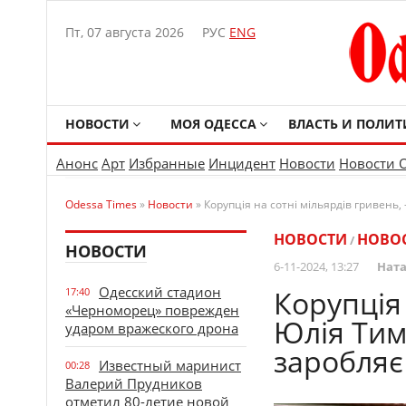
Пт, 07 августа 2026
РУС
ENG
НОВОСТИ
МОЯ ОДЕССА
ВЛАСТЬ И ПОЛИТ
Анонс
Арт
Избранные
Инцидент
Новости
Новости 
Odessa Times
»
Новости
» Корупція на сотні мільярдів гривень,
НОВОСТИ
НОВО
/
НОВОСТИ
6-11-2024, 13:27
Ната
Одесский стадион
Корупція 
17:40
«Черноморец» поврежден
Юлія Тим
ударом вражеского дрона
заробляє 
Известный маринист
00:28
Валерий Прудников
отметил 80-летие новой