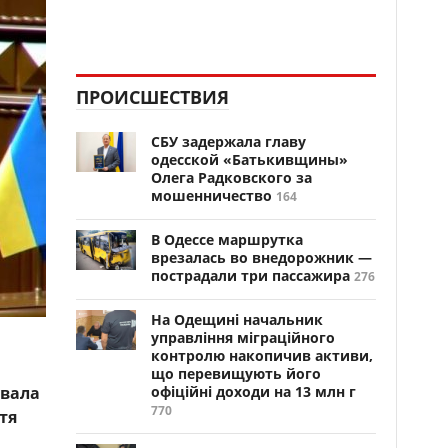
ПРОИСШЕСТВИЯ
СБУ задержала главу
одесской «Батькивщины»
Олега Радковского за
мошенничество
164
В Одессе маршрутка
врезалась во внедорожник —
пострадали три пассажира
276
На Одещині начальник
управління міграційного
контролю накопичив активи,
що перевищують його
увала
офіційні доходи на 13 млн г
770
тя