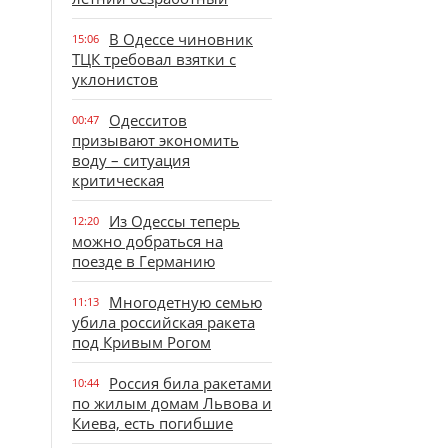
В Одессе чиновник
15:06
ТЦК требовал взятки с
уклонистов
Одесситов
00:47
призывают экономить
воду – ситуация
критическая
Из Одессы теперь
12:20
можно добраться на
поезде в Германию
Многодетную семью
11:13
убила российская ракета
под Кривым Рогом
Россия била ракетами
10:44
по жилым домам Львова и
Киева, есть погибшие