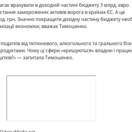
агає врахувати в доходній частині бюджету 3 млрд. євро
истання заморожених активів ворога в країнах ЄС. А це
д. грн. Значно покращити дохідну частину бюджету нео
нізації економіки, вважає Тимошенко.
податків від тютюнового, алкогольного та грального бізн
опродуктами. Чому ці сфери «кришуються» владою і прац
атків?» — запитала Тимошенко.
OdessaMedia.net