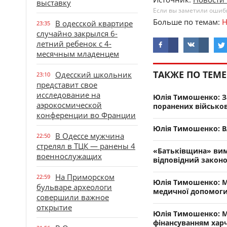
выставку
Если вы заметили ошибку
Больше по темам:
Н
В одесской квартире
23:35
случайно закрылся 6-
летний ребенок с 4-
месячным младенцем
ТАКЖЕ ПО ТЕМЕ
Одесский школьник
23:10
представит свое
исследование на
Юлія Тимошенко: За
аэрокосмической
поранених військо
конференции во Франции
Юлія Тимошенко: Вл
В Одессе мужчина
22:50
стрелял в ТЦК — ранены 4
«Батьківщина» вима
военнослужащих
відповідний законо
На Приморском
22:59
Юлія Тимошенко: М
бульваре археологи
медичної допомоги
совершили важное
открытие
Юлія Тимошенко: Мі
фінансуванням хар