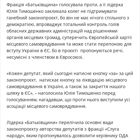
Фракція «Батьківщина» голосувала проти, а її лідерка
Юлія Тимошенко закликала колег не підтримувати
ганебний законопроєкт, бо він не має нічого спільного з
демократією, впроваджує тотальний контроль голів
обласних державних адміністрацій над рішеннями
органів місцевих громад, суперечить Європейській хартії
місцевого самоврядування та може стати перепоною для
вступу України в ЄС, бо в проєкті пропонуються речі,
несумісні з членством в Євросоюзі.
«Кожен депутат, який сьогодні натисне кнопку «за» за цей
законопроєкт, натискає кнопку за ліквідацію місцевого
самоврядування в Україні, а також за закриття нашого
шляху в ЄС», – наголосила Юлія Тимошенко перед
голосуванням, нагадавши, що проти нього виступили усі
асоціації місцевого самоврядування.
Лідерка «Батьківщини» перелічила основні вади
законопроєкту авторства депутатів з фракції «Слуга
народу», яким пропонувалось дозволити керівнику ОДА