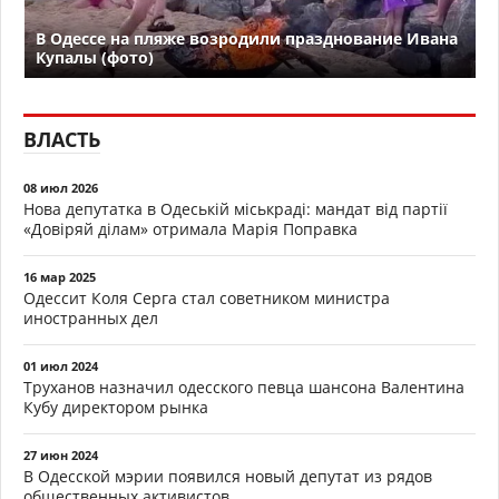
В Одессе на пляже возродили празднование Ивана
Купалы (фото)
ВЛАСТЬ
08 июл 2026
Нова депутатка в Одеській міськраді: мандат від партії
«Довіряй ділам» отримала Марія Поправка
16 мар 2025
Одессит Коля Серга стал советником министра
иностранных дел
01 июл 2024
Труханов назначил одесского певца шансона Валентина
Кубу директором рынка
27 июн 2024
В Одесской мэрии появился новый депутат из рядов
общественных активистов