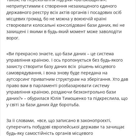
неприпустимим є створення незахищеного єдиного
державного реєстру всіх актів органів і посадових осіб
місцевих громад, бо не можна у воюючій країні
створювати колосальні консолідовані бази даних, які не
захищені і якими в будь-який момент може заволодіти
ворог.
«Ви прекрасно знаєте, що бази даних – це система
управління країною. І ось пропонується без будь-якого
захисту створити базу даних всіх рішень місцевого
самоврядування, і вона знову буде передана на
аутсорсинг приватним структурам на зберігання. Хто дав
право вам в парламенті розбазарювати систему
управління країною, роздаючи безконтрольно бази
даних?» – обурилася Юлія Тимошенко та підкреслила, що
у світі за бази даних йде боротьба.
За її словами, «все, що записано в законопроєкті,
суперечить побудові європейської держави та зачищає
будь-яку самостійність органів місцевого