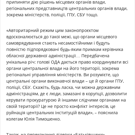
припиняти дію рішень місцевих органів влади,
регіональних представництв центральних органів влади,
зокрема міністерств, поліції, ГПУ, СБУ тощо.
«Авторитарний режим цим законопроєктом
вдосконалюється до такої межі, що органи місцевого
самоврядування стають несамостійними і будуть
повністю підпорядковані будь-яким примхам керівника
обласної державної адміністрації… Передбачена
унікальна річ: голові ОДА дається право координувати всі
органи центральної влади на його території, зокрема
регіональні управління міністерств. Ви розумієте, що
центральні органи виконавчої влади – це й органи ГПУ,
поліції, СБУ. Скажіть, будь ласка, чи можна державним
адміністраціям, де є люди, замазані в корупції, дозволити
керувати прокуратурою й іншими слідчими органами на
своїй території? Це не просто конфлікт інтересів, це
руйнація центральних інституцій влади», – пояснила
колегам Юлія Тимошенко.
Також, на переконання лідерки «Батьківщини»,