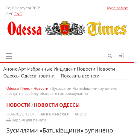
Вс, 09 августа 2026
Курс валют
РУС
ENG
Анонс
Арт
Избранные
Инцидент
Новости
Новости
Одессы
Одесса
новини
Показать все теги
Odessa Times
»
Новости
» Зусиллями «Батьківщини» зупинено
наступ на свободу місцевого самоврядування
НОВОСТИ
НОВОСТИ ОДЕССЫ
/
5-09-2025, 12:54
Анна Ченская
212
Версия для печати
Зусиллями «Батьківщини» зупинено