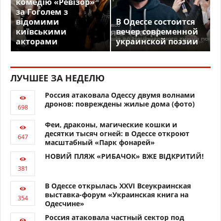
комедію «Ревізор»
за Гоголем з
відомими
В Одессе состоится
київськими
вечер современной
акторами
украинской поэзии
ЛУЧШЕЕ ЗА НЕДЕЛЮ
Россия атаковала Одессу двумя волнами
дронов: повреждены жилые дома (фото)
Феи, драконы, магические кошки и
десятки тысяч огней: в Одессе откроют
масштабный «Парк фонарей»
НОВИЙ ПЛЯЖ «РИБАЧОК» ВЖЕ ВІДКРИТИЙ!
В Одессе открылась XXVI Всеукраинская
выставка-форум «Украинская книга на
Одесчине»
Россия атаковала частный сектор под