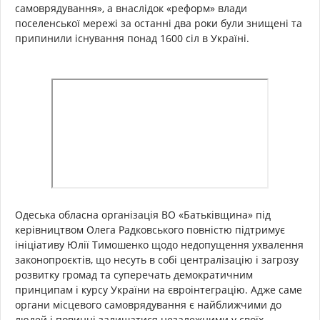
самоврядування», а внаслідок «реформ» влади
поселенської мережі за останні два роки були знищені та
припинили існування понад 1600 сіл в Україні.
Одеська обласна організація ВО «Батьківщина» під
керівництвом Олега Радковського повністю підтримує
ініціативу Юлії Тимошенко щодо недопущення ухвалення
законопроєктів, що несуть в собі централізацію і загрозу
розвитку громад та суперечать демократичним
принципам і курсу України на євроінтеграцію. Адже саме
органи місцевого самоврядування є найближчими до
людей і повинні залишатися незалежними у своїх