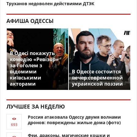
Труханов недоволен действиями ДТЭК
АФИША ОДЕССЫ
В Одесі покажуть
комедію «Ревізор»
за Гоголем з
відомими
В Одессе состоится
київськими
вечер современной
акторами
украинской поэзии
ЛУЧШЕЕ ЗА НЕДЕЛЮ
Россия атаковала Одессу двумя волнами
дронов: повреждены жилые дома (фото)
Феи, драконы, магические кошки и