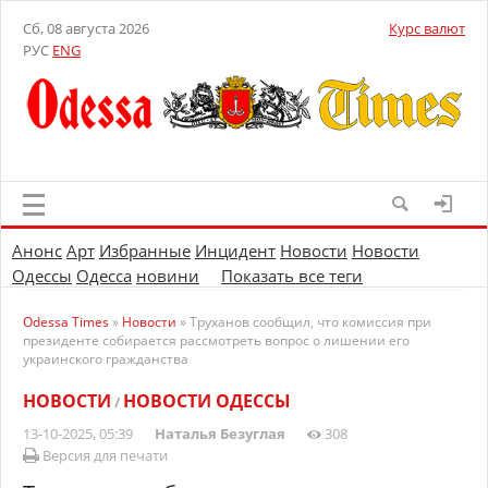
Сб, 08 августа 2026
Курс валют
РУС
ENG
Анонс
Арт
Избранные
Инцидент
Новости
Новости
Одессы
Одесса
новини
Показать все теги
Odessa Times
»
Новости
» Труханов сообщил, что комиссия при
президенте собирается рассмотреть вопрос о лишении его
украинского гражданства
НОВОСТИ
НОВОСТИ ОДЕССЫ
/
13-10-2025, 05:39
Наталья Безуглая
308
Версия для печати