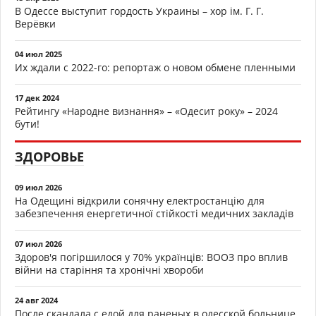
В Одессе выступит гордость Украины – хор ім. Г. Г.
Верёвки
04 июл 2025
Их ждали с 2022-го: репортаж о новом обмене пленными
17 дек 2024
Рейтингу «Народне визнання» – «Одесит року» – 2024
бути!
ЗДОРОВЬЕ
09 июл 2026
На Одещині відкрили сонячну електростанцію для
забезпечення енергетичної стійкості медичних закладів
07 июл 2026
Здоров'я погіршилося у 70% українців: ВООЗ про вплив
війни на старіння та хронічні хвороби
24 авг 2024
После скандала с едой для раненых в одесской больнице