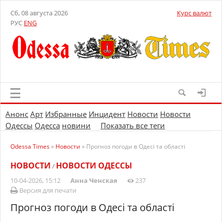
Сб, 08 августа 2026
Курс валют
РУС
ENG
Анонс
Арт
Избранные
Инцидент
Новости
Новости
Одессы
Одесса
новини
Показать все теги
Odessa Times
»
Новости
» Прогноз погоди в Одесі та області
НОВОСТИ
НОВОСТИ ОДЕССЫ
/
10-04-2026, 15:12
Анна Ченская
237
Версия для печати
Прогноз погоди в Одесі та області