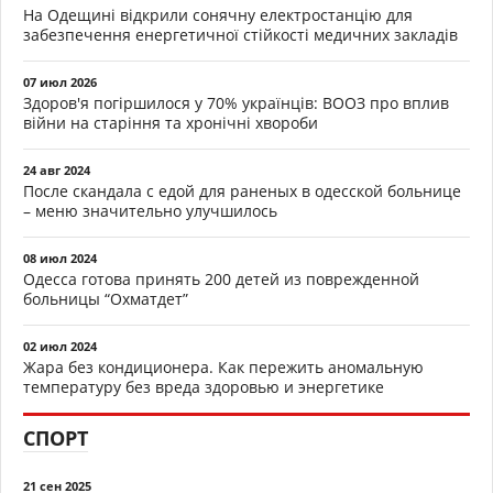
На Одещині відкрили сонячну електростанцію для
забезпечення енергетичної стійкості медичних закладів
07 июл 2026
Здоров'я погіршилося у 70% українців: ВООЗ про вплив
війни на старіння та хронічні хвороби
24 авг 2024
После скандала с едой для раненых в одесской больнице
– меню значительно улучшилось
08 июл 2024
Одесса готова принять 200 детей из поврежденной
больницы “Охматдет”
02 июл 2024
Жара без кондиционера. Как пережить аномальную
температуру без вреда здоровью и энергетике
СПОРТ
21 сен 2025