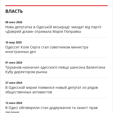
ВЛАСТЬ
08 июл 2026
Нова депутатка в Одеській міськраді: мандат від партії
«Довіряй ділам» отримала Марія Поправка
16 мар 2025
Одессит Коля Серга стал советником министра
иностранных дел
01 июл 2024
Труханов назначил одесского певца шансона Валентина
Кубу директором рынка
27 июн 2024
В Одесской мэрии появился новый депутат из рядов
общественных активистов
12 июн 2024
В Одесі обговорили стан додержання та захист прав
людини