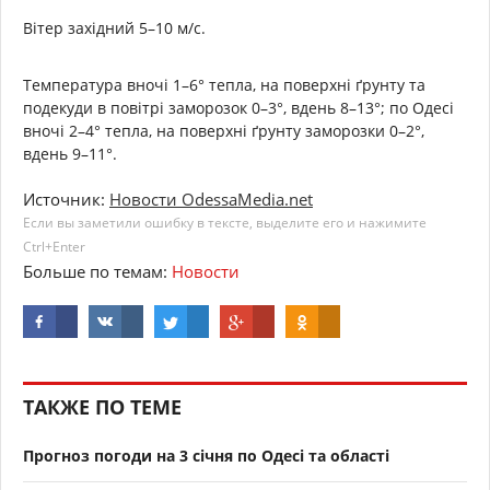
Вітер західний 5–10 м/с.
Температура вночі 1–6° тепла, на поверхні ґрунту та
подекуди в повітрі заморозок 0–3°, вдень 8–13°; по Одесі
вночі 2–4° тепла, на поверхні ґрунту заморозки 0–2°,
вдень 9–11°.
Источник:
Новости OdessaMedia.net
Если вы заметили ошибку в тексте, выделите его и нажимите
Ctrl+Enter
Больше по темам:
Новости
ТАКЖЕ ПО ТЕМЕ
Прогноз погоди на 3 січня по Одесі та області