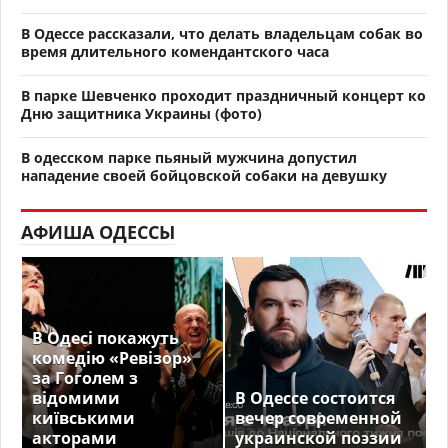
В Одессе рассказали, что делать владельцам собак во
время длительного комендантского часа
В парке Шевченко проходит праздничный концерт ко
Дню защитника Украины (фото)
В одесском парке пьяный мужчина допустил
нападение своей бойцовской собаки на девушку
АФИША ОДЕССЫ
В Одесі покажуть
комедію «Ревізор»
за Гоголем з
відомими
В Одессе состоится
київськими
вечер современной
акторами
украинской поэзии