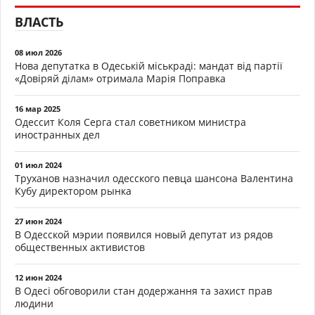
ВЛАСТЬ
08 июл 2026
Нова депутатка в Одеській міськраді: мандат від партії
«Довіряй ділам» отримала Марія Поправка
16 мар 2025
Одессит Коля Серга стал советником министра
иностранных дел
01 июл 2024
Труханов назначил одесского певца шансона Валентина
Кубу директором рынка
27 июн 2024
В Одесской мэрии появился новый депутат из рядов
общественных активистов
12 июн 2024
В Одесі обговорили стан додержання та захист прав
людини