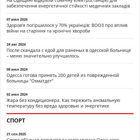
На Одещині відкрили сонячну електростанцію для
забезпечення енергетичної стійкості медичних закладів
07 июл 2026
Здоров'я погіршилося у 70% українців: ВООЗ про вплив
війни на старіння та хронічні хвороби
24 авг 2024
После скандала с едой для раненых в одесской больнице
– меню значительно улучшилось
08 июл 2024
Одесса готова принять 200 детей из поврежденной
больницы “Охматдет”
02 июл 2024
Жара без кондиционера. Как пережить аномальную
температуру без вреда здоровью и энергетике
СПОРТ
21 сен 2025
Спорт об’єднав депутатів та голів громад Одеського