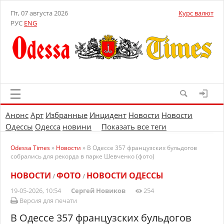
Пт, 07 августа 2026
Курс валют
РУС
ENG
Анонс
Арт
Избранные
Инцидент
Новости
Новости
Одессы
Одесса
новини
Показать все теги
Odessa Times
»
Новости
» В Одессе 357 французских бульдогов
собрались для рекорда в парке Шевченко (фото)
НОВОСТИ
ФОТО
НОВОСТИ ОДЕССЫ
/
/
19-05-2026, 10:54
Сергей Новиков
254
Версия для печати
В Одессе 357 французских бульдогов