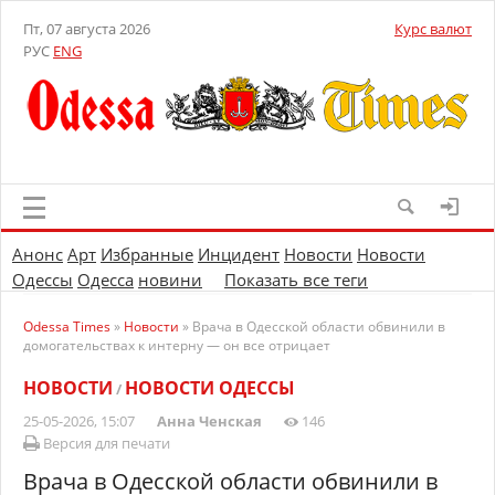
Пт, 07 августа 2026
Курс валют
РУС
ENG
Анонс
Арт
Избранные
Инцидент
Новости
Новости
Одессы
Одесса
новини
Показать все теги
Odessa Times
»
Новости
» Врача в Одесской области обвинили в
домогательствах к интерну — он все отрицает
НОВОСТИ
НОВОСТИ ОДЕССЫ
/
25-05-2026, 15:07
Анна Ченская
146
Версия для печати
Врача в Одесской области обвинили в