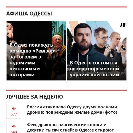
АФИША ОДЕССЫ
В Одесі покажуть
комедію «Ревізор»
за Гоголем з
відомими
В Одессе состоится
київськими
вечер современной
акторами
украинской поэзии
ЛУЧШЕЕ ЗА НЕДЕЛЮ
Россия атаковала Одессу двумя волнами
дронов: повреждены жилые дома (фото)
Феи, драконы, магические кошки и
десятки тысяч огней: в Одессе откроют