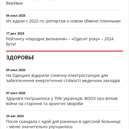
Верёвки
04 июл 2025
Их ждали с 2022-го: репортаж о новом обмене пленными
17 дек 2024
Рейтингу «Народне визнання» – «Одесит року» – 2024
бути!
ЗДОРОВЬЕ
09 июл 2026
На Одещині відкрили сонячну електростанцію для
забезпечення енергетичної стійкості медичних закладів
07 июл 2026
Здоров'я погіршилося у 70% українців: ВООЗ про вплив
війни на старіння та хронічні хвороби
24 авг 2024
После скандала с едой для раненых в одесской больнице
– меню значительно улучшилось