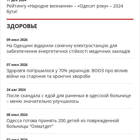
Рейтингу «Народне визнання» – «Одесит року» – 2024
бути!
ЗДОРОВЬЕ
09 июл 2026
На Одещині відкрили сонячну електростанцію для
забезпечення енергетичної стійкості медичних закладів
07 июл 2026
Здоров'я погіршилося у 70% українців: ВООЗ про вплив
війни на старіння та хронічні хвороби
24 авг 2024
После скандала с едой для раненых в одесской больнице
– меню значительно улучшилось
08 июл 2024
Одесса готова принять 200 детей из поврежденной
больницы “Охматдет”
02 июл 2024