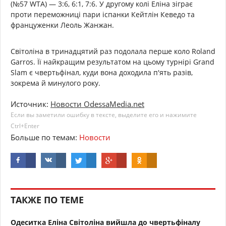
(№57 WTA) — 3:6, 6:1, 7:6. У другому колі Еліна зіграє
проти переможниці пари іспанки Кейтлін Кеведо та
француженки Леоль Жанжан.
Світоліна в тринадцятий раз подолала перше коло Roland
Garros. Її найкращим результатом на цьому турнірі Grand
Slam є чвертьфінал, куди вона доходила п'ять разів,
зокрема й минулого року.
Источник:
Новости OdessaMedia.net
Если вы заметили ошибку в тексте, выделите его и нажимите
Ctrl+Enter
Больше по темам:
Новости
ТАКЖЕ ПО ТЕМЕ
Одеситка Еліна Світоліна вийшла до чвертьфіналу