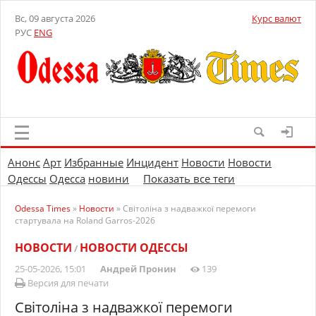
Вс, 09 августа 2026
Курс валют
РУС
ENG
Анонс
Арт
Избранные
Инцидент
Новости
Новости
Одессы
Одесса
новини
Показать все теги
Odessa Times
»
Новости
» Світоліна з надважкої перемоги
стартувала на Roland Garros-2026
НОВОСТИ
НОВОСТИ ОДЕССЫ
/
25-05-2026, 15:01
Андрей Пронин
139
Версия для печати
Світоліна з надважкої перемоги