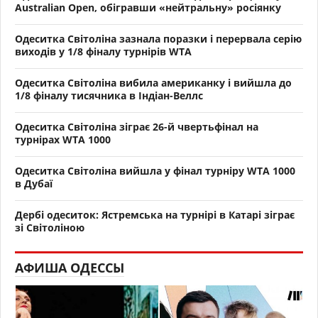
Australian Open, обігравши «нейтральну» росіянку
Одеситка Світоліна зазнала поразки і перервала серію
виходів у 1/8 фіналу турнірів WTA
Одеситка Світоліна вибила американку і вийшла до
1/8 фіналу тисячника в Індіан-Веллс
Одеситка Світоліна зіграє 26-й чвертьфінал на
турнірах WTA 1000
Одеситка Світоліна вийшла у фінал турніру WTA 1000
в Дубаї
Дербі одеситок: Ястремська на турнірі в Катарі зіграє
зі Світоліною
АФИША ОДЕССЫ