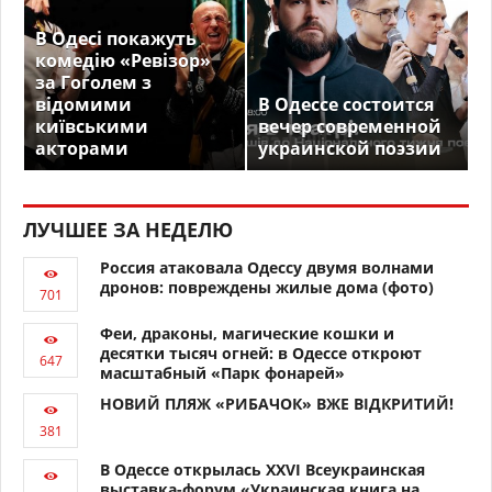
В Одесі покажуть
комедію «Ревізор»
за Гоголем з
відомими
В Одессе состоится
київськими
вечер современной
акторами
украинской поэзии
ЛУЧШЕЕ ЗА НЕДЕЛЮ
Россия атаковала Одессу двумя волнами
дронов: повреждены жилые дома (фото)
Феи, драконы, магические кошки и
десятки тысяч огней: в Одессе откроют
масштабный «Парк фонарей»
НОВИЙ ПЛЯЖ «РИБАЧОК» ВЖЕ ВІДКРИТИЙ!
В Одессе открылась XXVI Всеукраинская
выставка-форум «Украинская книга на