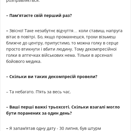
розправляється.
– Пам’ятаєте свій перший раз?
–
Звісно! Таке незабутнє відчуття… коли ставиш, напруга
вітає в повітрі. Бо, якщо промахнешся, трохи візьмеш
ближче до центру, припустимо, то можна голку в серце
просто втикнути і вбити людину. Тому декомпресійної
голки в аптечках військових нема. Тільки в арсеналі
бойового медика.
– Скільки ви таких декомпресій провели?
– Та небагато. П’ять за весь час.
– Ваші перші важкі трьохсоті. Скільки взагалі могло
бути поранених за один день?
–
Я запам’ятав одну дату - 30 липня, був штурм