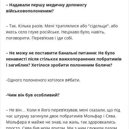
– Надавали першу медичну допомогу
військовополоненим?
– Так. Кілька разів. Мені траплялися або "сідєльци", або
якесь село глухе російське. Нецікаво було, навіть,
поговорити. Перев’язав і іди собі.
– Не можу не поставити банальні питання: Не було
ненависті після стількох важкопоранених побратимів
і загиблих? Хотілося зробити полоненим боляче?
-Одного полоненого хотілося в#бати.
-Чим він був особливий?
– Не він… Коли я його перев’язував, мені сказали, що під
час штурму загинули двоє побратимів Мольфар і Сява.
Мольфара я майже не знав, на жаль, так здоровкались
просто. Сява був моїм другом. Ми з ним служили разом,