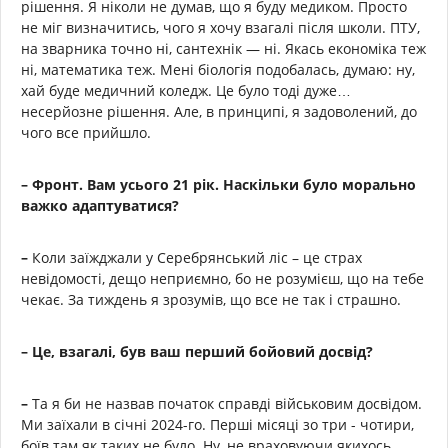
рішення. Я ніколи не думав, що я буду медиком. Просто
не міг визначитись, чого я хочу взагалі після школи. ПТУ,
на зварника точно ні, сантехнік — ні. Якась економіка теж
ні, математика теж. Мені біологія подобалась, думаю: ну,
хай буде медичний коледж. Це було тоді дуже…
несерйозне рішення. Але, в принципі, я задоволений, до
чого все прийшло.
–
Фронт. Вам усього 21 рік. Наскільки було морально
важко адаптуватися?
–
Коли заїжджали у Серебрянський ліс – це страх
невідомості, дещо неприємно, бо не розумієш, що на тебе
чекає. За тиждень я зрозумів, що все не так і страшно.
– Це, взагалі, був ваш перший бойовий досвід?
–
Та я би не назвав початок справді військовим досвідом.
Ми заїхали в січні 2024-го. Перші місяці зо три - чотири,
боїв там як таких не було. Ну, не враховуючи якихось