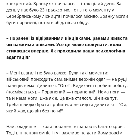
конкретний. Зранку як почалось — і так цілий день. За
день у нас було 23 трьохсотих. І от з того моменту у
Серебрянському лісництві почалося місиво. Зранку могли
бути поранені, потім в обід, після обіду.
– Поранені із відірваними кінцівками, ранами живота
чи важкими опіками. Усе це може шокувати, коли
стикаєшся вперше. Як проходила ваша психологічна
адаптація?
–
Мені взагалі не було важко. Були такі моменти:
військовий приходить сам, знімає верхній одяг — на руці
пальців нема. Дивишся: "Ого!". Видихаєш і робиш роботу.
(посміхається).
–
Поранений — поранений. Нема ноги —
та й нема ноги. Вже як є. Це вже сталося. Він вже тут.
Треба швидко брати і робити, а не сидіти дивитися – "Ой,
який жах, що він без ноги!"
Найскладніше — коли поранені втрачають багато крові.
Тоді він непритомніє і тут важливо не дати йому зовсім