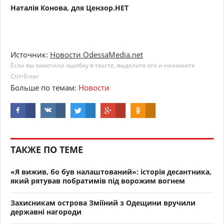
Наталія Конова, для Цензор.НЕТ
Источник:
Новости OdessaMedia.net
Если вы заметили ошибку в тексте, выделите его и нажимите
Ctrl+Enter
Больше по темам:
Новости
ТАКЖЕ ПО ТЕМЕ
«Я вижив, бо був налаштований»: історія десантника,
який рятував побратимів під ворожим вогнем
Захисникам острова Зміїний з Одещини вручили
державні нагороди