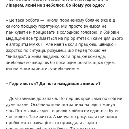
лікарем, який не знеболює, бо йому усе одно?
– Це така робота — інколи пораненому боляче вже від
самого процесу порятунку. Ми просто вчимося не
панікувати й працювати з холодною головою. У бойовій
медицині все тримається на пріоритетах, і саме для цього
є алгоритм MARCH. Але навіть коли працюєш швидко і
жорстко по ситуації, розумієш, що перед тобою не
"випадок", а жива людина. Коли працює команда,
знеболюємо швидше, бо поки один робить щось одне,
інший може зайнятись знеболенням.
– Гидливість є? До чого найдовше звикали?
– Довго звикав до запахів. По-перше, кров сама по собі не
дуже пахне. Особливо коли потрапила на одяг і минув
час. Потім самі люди – в реаліях війни не вдається бути
чистюлею. Таке життя. А минулого року, коли почалися
проблеми з евакуацією, то приходили люди з
пораненнями, які вже гноїлись. То аромати в