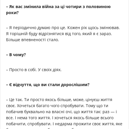
– Як вас змінила війна за ці чотири з половиною
роки?
– Я періодично думаю про це. Кожен рік щось змінював.
Я торішній буду відрізнятися від того, який я є зараз.
Більше впевненості стало.
– В чому?
– Просто в собі. У своїх діях.
– Є відчуття, що ви стали дорослішим?
– Це так. Ти просто якось більше, може, цінуєш життя
своє. Хочеться багато чого спробувати. Тому що ти
побачив буквально на власні очі, що життя так: раз — і
все. І нема того життя. І хочеться якось більше всього
побачити, спробувати. І недарма прожити своє життя, яке