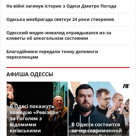
На війні загинув історик з Одеси Дмитро Погода
Одеська мехбригада святкує 24 роки створення
Одесский медик-инвалид оправдывался из-за
клеветы об алкогольном состоянии
Благодійники передали тонну допомоги
переселенцям
АФИША ОДЕССЫ
В Одесі покажуть
комедію «Ревізор»
за Гоголем з
відомими
В Одессе состоится
київськими
вечер современной