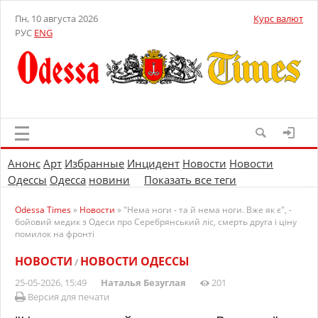
Пн, 10 августа 2026
Курс валют
РУС
ENG
Анонс
Арт
Избранные
Инцидент
Новости
Новости
Одессы
Одесса
новини
Показать все теги
Odessa Times
»
Новости
» "Нема ноги - та й нема ноги. Вже як є", -
бойовий медик з Одеси про Серебрянський ліс, смерть друга і ціну
помилок на фронті
НОВОСТИ
НОВОСТИ ОДЕССЫ
/
25-05-2026, 15:49
Наталья Безуглая
201
Версия для печати