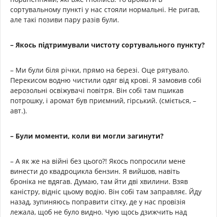
сортувальному пункті у нас стояли нормальні. Не ригав,
але такі позиви пару разів були.
– Якось підтримували чистоту сортувального пункту?
– Ми були біля річки, прямо на березі. Оце рятувало.
Перекисом водню чистили одяг від крові. Я замовив собі
аерозольні освіжувачі повітря. Він собі там пшикав
потрошку, і аромат був приємний, гірський. (сміється, –
авт.).
– Були моменти, коли ви могли загинути?
– А як же на війні без цього?! Якось попросили мене
винести до квадроцикла бензин. Я вийшов, навіть
броніка не вдягав. Думаю, там йти дві хвилини. Взяв
каністру, відніс цьому водію. Він собі там заправляє. Йду
назад, зупиняюсь поправити сітку, де у нас провізія
лежала, щоб не було видно. Чую щось дзижчить над