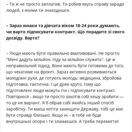
– Ти ж не просто заплатив. Ти робив якусь справу заради
людей, з якими ти знаходишся.
– Зараз юнаки та дівчата віком 18-24 роки думають,
чи варто підписувати контракт. Що порадите зі свого
досвіду. Варто?
– Люди мають бути правильно вмотивовані. Не просто:
"Мені дадуть мільйон, піду за мільйон служить". Це ж
неправильний підхід. Вони мають бути готовими до того,
що чекатиме на фронті. Зараз активно розвиваються
молодіжні рухи, де готують молодь: медицина, збройова
підготовка, тактична. І це дуже круто, тому що
підготовлені люди можуть іти і підписувати контракт.
Повторюся - якщо ти просто захотів собі кешу зробити —
то це не варіант. Я б обрав собі якийсь інший спосіб
заробітку. Ти маєш хотіти захищати Державу, тобі це має
бути справді близько. Якщо ні – в тебе не буде
внутрішньої опори і ти зламаєшся. А треба перемогти!