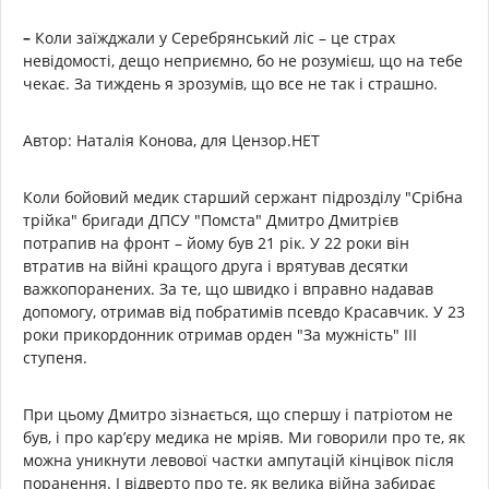
–
Коли заїжджали у Серебрянський ліс – це страх
невідомості, дещо неприємно, бо не розумієш, що на тебе
чекає. За тиждень я зрозумів, що все не так і страшно.
Автор: Наталія Конова, для Цензор.НЕТ
Коли бойовий медик старший сержант підрозділу "Срібна
трійка" бригади ДПСУ "Помста" Дмитро Дмитрієв
потрапив на фронт – йому був 21 рік. У 22 роки він
втратив на війні кращого друга і врятував десятки
важкопоранених. За те, що швидко і вправно надавав
допомогу, отримав від побратимів псевдо Красавчик. У 23
роки прикордонник отримав орден "За мужність" III
ступеня.
При цьому Дмитро зізнається, що спершу і патріотом не
був, і про кар’єру медика не мріяв. Ми говорили про те, як
можна уникнути левової частки ампутацій кінцівок після
поранення. І відверто про те, як велика війна забирає