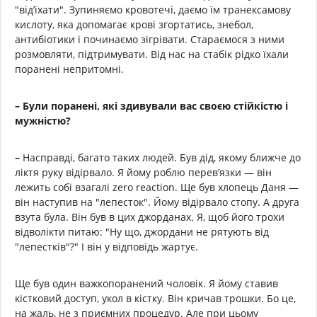
"від’їхати". Зупиняємо кровотечі, даємо їм транексамову
кислоту, яка допомагає крові згортатись, знебол,
антибіотики і починаємо зігрівати. Стараємося з ними
розмовляти, підтримувати. Від нас на стабік рідко їхали
поранені непритомні.
– Були поранені, які здивували вас своєю стійкістю і
мужністю?
–
Насправді, багато таких людей. Був дід, якому ближче до
ліктя руку відірвало. Я йому роблю перев’язки — він
лежить собі взагалі zero reaction. Ще був хлопець Даня —
він наступив на "лепесток". Йому відірвало стопу. А друга
взута була. Він був в цих джорданах. Я, щоб його трохи
відволікти питаю: "Ну що, джордани не рятують від
"лепестків"?" І він у відповідь жартує.
Ще був один важкопоранений чоловік. Я йому ставив
кістковий доступ, укол в кістку. Він кричав трошки. Бо це,
на жаль, не з приємних процедур. Але при цьому