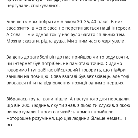
чергували, спілкувалися.
Більшість моїх побратимів віком 30–35, 40 плюс. В них
своє життя, в мене своє, не перетинаються наші інтереси.
А Сява — мій одноліток, у нас було багато спільних тем.
Можна сказати, рідна душа. Ми з ним часто жартували.
За день до загибелі він до нас прийшов чи то воду взяти,
чи інтернет був потрібен, не пам'ятаю точно. Сидимо –
говоримо і тут забігає військовий і говорить, що під#ри
зайшли на позицію. Сява взагалі був зв’язківець, але тоді
визвався піти на відновлення позиції одним з перших.
Зібралась група, вони пішли. А наступного дня передали,
що він 200. Людина, яку ти знав, з якою ти служив, з якою
ви жартували. І просто в якийсь момент прийшло
моторошне розуміння, що цієї людини більше немає… І
все…