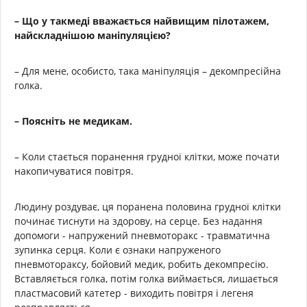
– Що у такмеді вважається найвищим пілотажем,
найскладнішою маніпуляцією?
– Для мене, особисто, така маніпуляція – декомпресійна
голка.
– Поясніть не медикам.
– Коли стається поранення грудної клітки, може почати
накопичуватися повітря.
Людину роздуває, ця поранена половина грудної клітки
починає тиснути на здорову, на серце. Без надання
допомоги - напружений пневмоторакс - травматична
зупинка серця. Коли є ознаки напруженого
пневмотораксу, бойовий медик, робить декомпресію.
Вставляється голка, потім голка виймається, лишається
пластмасовий катетер - виходить повітря і легеня