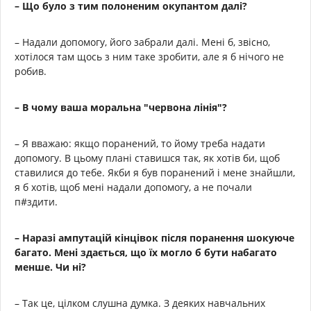
– Що було з тим полоненим окупантом далі?
– Надали допомогу, його забрали далі. Мені б, звісно,
хотілося там щось з ним таке зробити, але я б нічого не
робив.
– В чому ваша моральна "червона лінія"?
– Я вважаю: якщо поранений, то йому треба надати
допомогу. В цьому плані ставишся так, як хотів би, щоб
ставилися до тебе. Якби я був поранений і мене знайшли,
я б хотів, щоб мені надали допомогу, а не почали
п#здити.
– Наразі ампутацій кінцівок після поранення шокуюче
багато. Мені здається, що їх могло б бути набагато
менше. Чи ні?
– Так це, цілком слушна думка. З деяких навчальних