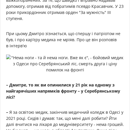
важкопоранених. За те, що швидко і вправно надавав
допомогу, отримав від побратимів псевдо Красавчик. У 23
роки прикордонник отримав орден "За мужність" III
ступеня.
При цьому Дмитро зізнається, що спершу і патріотом не
був, і про кар’єру медика не мріяв. Про це він розповів
в інтерв'ю
– Дмитре, то як ви опинилися у 21 рік на одному з
найгарячіших напрямків фронту – у Серебрянському
лісі?
–
Я за освітою медик, закінчив медичний коледж в Одесі у
2021 році. Сидів і думав: так, що мені далі робити? Йти
далі вчитися на лікаря до медуніверситету - нема грошей.