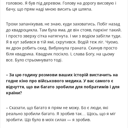
головою. Я був під деревом. Голову на дорогу висовую і
бачу, що прям наді мною висить ця шляпа.
Трохи запанікував, не знаю, куди заховатись. Побіг назад
до квадроцикла. Там була яма, де він стояв, паркінг такий.
І просто зверху сітка натягнута. І ми з водієм забігли туди.
Я в кут забився в тій ямі, скрутився. Водій теж ліг. Чуємо,
як дрон робить скид. Вибухнула граната. Скинув просто
біля квадрика. Квадрик посікло. І, слава Богу, на цьому
все. Було стрьомнувато тоді.
– За цю годину розмови ваших історій вистачить на
годне кіно про військового медика. У вас самого є
відчуття, що ви багато зробили для побратимів і для
країни?
– Сказати, що багато я прям не можу. Бо є люди, які
реально зробили багато. Я зробив так… Щось, що я міг
зробити. Що було в моїх силах — я зробив.