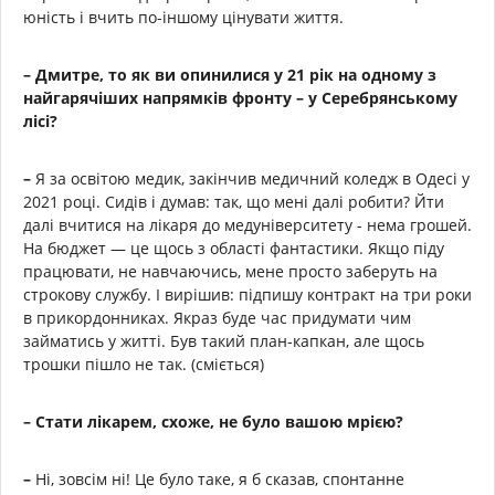
юність і вчить по-іншому цінувати життя.
– Дмитре, то як ви опинилися у 21 рік на одному з
найгарячіших напрямків фронту – у Серебрянському
лісі?
–
Я за освітою медик, закінчив медичний коледж в Одесі у
2021 році. Сидів і думав: так, що мені далі робити? Йти
далі вчитися на лікаря до медуніверситету - нема грошей.
На бюджет — це щось з області фантастики. Якщо піду
працювати, не навчаючись, мене просто заберуть на
строкову службу. І вирішив: підпишу контракт на три роки
в прикордонниках. Якраз буде час придумати чим
займатись у житті. Був такий план-капкан, але щось
трошки пішло не так. (сміється)
–
Стати лікарем, схоже, не було вашою мрією?
–
Ні, зовсім ні! Це було таке, я б сказав, спонтанне