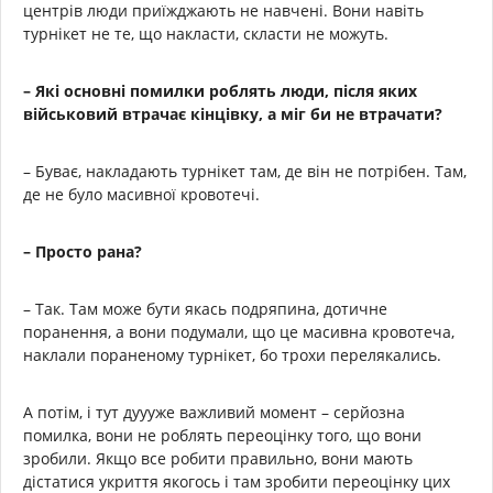
центрів люди приїжджають не навчені. Вони навіть
турнікет не те, що накласти, скласти не можуть.
– Які основні помилки роблять люди, після яких
військовий втрачає кінцівку, а міг би не втрачати?
– Буває, накладають турнікет там, де він не потрібен. Там,
де не було масивної кровотечі.
– Просто рана?
– Так. Там може бути якась подряпина, дотичне
поранення, а вони подумали, що це масивна кровотеча,
наклали пораненому турнікет, бо трохи перелякались.
А потім, і тут дуууже важливий момент – серйозна
помилка, вони не роблять переоцінку того, що вони
зробили. Якщо все робити правильно, вони мають
дістатися укриття якогось і там зробити переоцінку цих