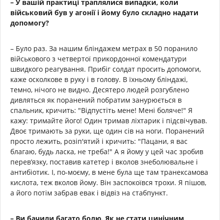
– У вашій практиці траплялися випадки, коли
військовий був у агонії і йому було складно надати
допомогу?
– Було раз. За нашим бліндажем метрах в 50 поранило
військового з четвертої прикордонної комендатури
швидкого реагування. Прибіг солдат просить допомоги,
каже осколкове в руку і в голову. В їхньому бліндажі,
темно, нічого не видно. Десятеро людей розгублено
дивляться як поранений побратим занурюється в
спальник, кричить: "Відпустіть мене! Мені боляче!" Я
кажу: тримайте його! Один тримав ліхтарик і підсвічував.
Двоє тримають за руки, ще один сів на ноги. Поранений
просто лежить, розіп'ятий і кричить: "Пацани, я вас
благаю, будь ласка, не треба!" А я йому у цей час зробив
перев’язку, поставив катетер і вколов знеболювальне і
антибіотик. І, по-моєму, в мене була ще там транексамова
кислота, теж вколов йому. Він заспокоївся трохи. Я пішов,
а його потім забрав евак і відвіз на стабпункт.
– Ви бачили багато болю. Як не стати цинічним