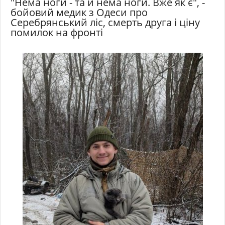
"Нема ноги - та й нема ноги. Вже як є", -
бойовий медик з Одеси про
Серебрянський ліс, смерть друга і ціну
помилок на фронті