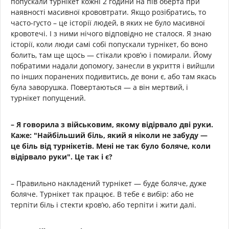
попускали турнікет кожні 2 години на пів оберта при
наявності масивної крововтрати. Якщо розібратись, то
часто-густо – це історії людей, в яких не було масивної
кровотечі. І з ними нічого відповідно не сталося. Я знаю
історії, коли люди самі собі попускали турнікет, бо воно
болить, там ще щось — стікали кров’ю і помирали. Йому
побратими надали допомогу, занесли в укриття і вийшли
по інших поранених подивитись, де вони є, або там якась
була заворушка. Повертаються — а він мертвий, і
турнікет попущений.
– Я говорила з військовим, якому відірвало дві руки.
Каже: "Найбільший біль, який я ніколи не забуду —
це біль від турнікетів. Мені не так було боляче, коли
відірвало руки". Це так і є?
– Правильно накладений турнікет — буде боляче, дуже
боляче. Турнікет так працює. В тебе є вибір: або не
терпіти біль і стекти кров’ю, або терпіти і жити далі.