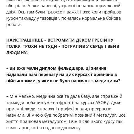
обстрілів. А вже навесні, у травні почався нормальний
двіж. Ось там були трьохсоті важкі. І вже коли пройшов
курси такмеду у "азовців", почалась нормальна бойова
робота.
НАЙСТРАШНІШЕ – ВСТРОМИТИ ДЕКОМПРЕСІЙНУ
ГОЛКУ. ТРОХИ НЕ ТУДИ - ПОТРАПИВ У СЕРЦЕ І ВБИВ
ЛЮДИНУ.
– Ви вже мали диплом фельдшера, ці знання
надавали вам перевагу на цих курсах порівняно з
військовими, у яких не було навичок з медицини?
–
Мінімально. Медична освіта дала базу, але справжній
такмед я побачив уже на фронті на курсах АЗОВу. Дуже
приємні люди, справжні професіонали, прекрасно
навчили. Зі мною був побратим, позивний Металург. Все
життя працював металургом. І він після цього курсу так
само гарно, як і я надавав допомогу.