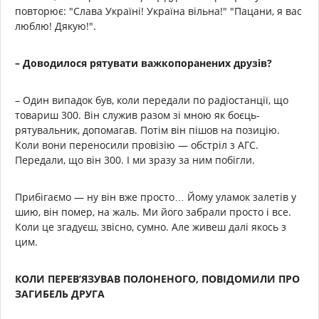
повторює: "Слава Україні! Україна вільна!" "Пацани, я вас
люблю! Дякую!".
– Доводилося рятувати важкопоранених друзів?
– Один випадок був, коли передали по радіостанції, що
товариш 300. Він служив разом зі мною як боєць-
рятувальник, допомагав. Потім він пішов на позицію.
Коли вони переносили провізію — обстріл з АГС.
Передали, що він 300. І ми зразу за ним побігли.
Прибігаємо — ну він вже просто… Йому уламок залетів у
шию, він помер, на жаль. Ми його забрали просто і все.
Коли це згадуєш, звісно, сумно. Але живеш далі якось з
цим.
КОЛИ ПЕРЕВ
’
ЯЗУВАВ ПОЛОНЕНОГО, ПОВІДОМИЛИ ПРО
ЗАГИБЕЛЬ ДРУГА