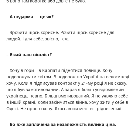
б воно там коротке або довге не було.
– А недарма — це як?
– Зробити щось корисне. Робити щось корисне для
людей. І для себе, звісно, теж.
–
Який ваш вішліст?
– Хочу в гори – в Карпати піднятися повище. Хочу
подорожувати світом. В подорож по Україні на велосипеді
хочу. Коли я підписував контракт у 21-му році я не скажу,
що я був замотивований. А зараз я більш усвідомлений
українець, певно. Більш вмотивований. Я не уявляю себе
в іншій країні. Коли закінчиться війна, хочу жити у себе в
Одесі. Не просто хочу. Якось вони мені всі ріднесенькі.
–
Бо вже заплачена за незалежність велика ціна.