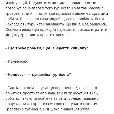
маніпуляцій. Подивитися, що там за поранення, чи
потребує воно взагалі того турнікета, була там масивна
кровотеча чи ні. І потім вже приймати рішення, що з цим
робити. Більша частина людей, цього не роблять. Вони
накладають турнікет і забувають, що він є. Все, зашибісь.
Оскільки евакуація проходить довше, то ризики втратити
кінцівку зростають просто в космос.
– Що треба робити, щоб зберегти кінцівку?
– Конверсію.
– Конверсія — це заміна турнікета?
– Так. Конверсія — це якщо поранення дозволяє, то
робиться просто тампонада, там витримується тиск,
робиться тиснуча пов’язка, і потім турнікет повільно
попускається. І просто все: кров поступає в кінцівку,
кровотеча зупинена, і кінцівка лишається жива.