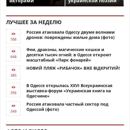
акторами
украинской поэзии
ЛУЧШЕЕ ЗА НЕДЕЛЮ
Россия атаковала Одессу двумя волнами
дронов: повреждены жилые дома (фото)
Феи, драконы, магические кошки и
десятки тысяч огней: в Одессе откроют
масштабный «Парк фонарей»
НОВИЙ ПЛЯЖ «РИБАЧОК» ВЖЕ ВІДКРИТИЙ!
В Одессе открылась XXVI Всеукраинская
выставка-форум «Украинская книга на
Одесчине»
Россия атаковала частный сектор под
Одессой (фото)