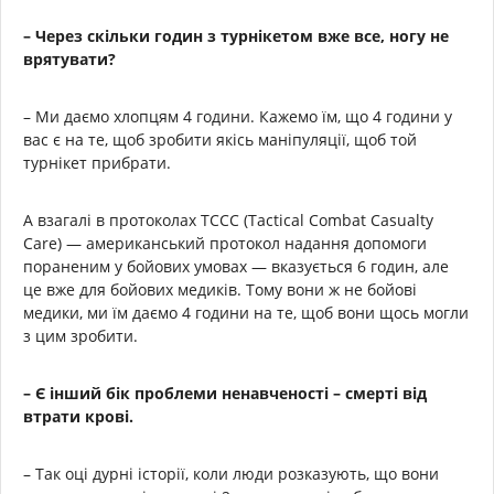
– Через скільки годин з турнікетом вже все, ногу не
врятувати?
– Ми даємо хлопцям 4 години. Кажемо їм, що 4 години у
вас є на те, щоб зробити якісь маніпуляції, щоб той
турнікет прибрати.
А взагалі в протоколах TCCC (Tactical Combat Casualty
Care) — американський протокол надання допомоги
пораненим у бойових умовах — вказується 6 годин, але
це вже для бойових медиків. Тому вони ж не бойові
медики, ми їм даємо 4 години на те, щоб вони щось могли
з цим зробити.
– Є інший бік проблеми ненавченості – смерті від
втрати крові.
– Так оці дурні історії, коли люди розказують, що вони