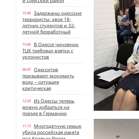
и Одесский район
Задержаны одесские
15:40
террористы: двое 18-
летних студентов и 32-
летний безработный
В Одессе чиновник
15:06
ТЦК требовал взятки с
уклонистов
Одесситов
00:47
призывают экономить
воду – ситуация
критическая
Из Одессы теперь
12:20
можно добраться на
поезде в Германию
Многодетную семью
11:13
убила российская ракета
под Кривым Рогом