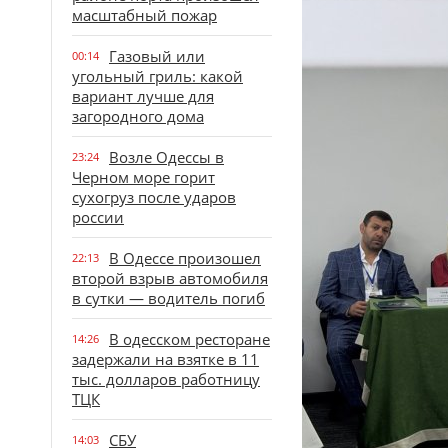
масштабный пожар
Газовый или
00:14
угольный гриль: какой
вариант лучше для
загородного дома
Возле Одессы в
23:24
Черном море горит
сухогруз после ударов
россии
В Одессе произошел
22:13
второй взрыв автомобиля
в сутки — водитель погиб
В одесском ресторане
14:26
задержали на взятке в 11
тыс. долларов работницу
ТЦК
СБУ
14:03