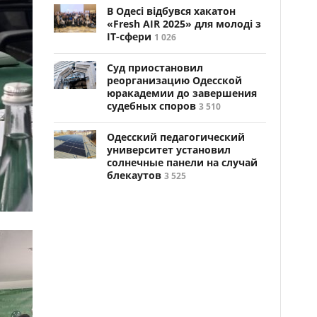
В Одесі відбувся хакатон
«Fresh AIR 2025» для молоді з
ІТ-сфери
1 026
Суд приостановил
реорганизацию Одесской
юракадемии до завершения
судебных споров
3 510
Одесский педагогический
университет установил
солнечные панели на случай
блекаутов
3 525