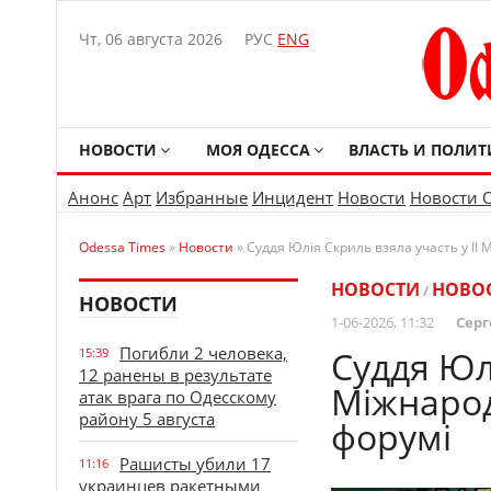
Чт, 06 августа 2026
РУС
ENG
НОВОСТИ
МОЯ ОДЕССА
ВЛАСТЬ И ПОЛИТ
Анонс
Арт
Избранные
Инцидент
Новости
Новости 
Odessa Times
»
Новости
» Суддя Юлія Скриль взяла участь у I
НОВОСТИ
НОВО
/
НОВОСТИ
1-06-2026, 11:32
Серг
Погибли 2 человека,
Суддя Юлі
15:39
12 ранены в результате
Міжнаро
атак врага по Одесскому
району 5 августа
форумі
Рашисты убили 17
11:16
украинцев ракетными