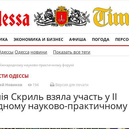
ИКА
ЭКОНОМИКА И БИЗНЕС
АФИША
ПОГОДА
ПЕРС
Одессы
Одесса
новини
Показать все теги
I Міжнародному науково-практичному форумі
СТИ ОДЕССЫ
ей Новиков
194
Версия для печати
я Скриль взяла участь у II
дному науково-практичному