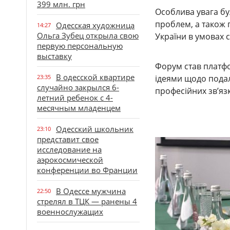
399 млн. грн
Особлива увага бу
проблем, а також 
Одесская художница
14:27
Ольга Зубец открыла свою
України в умовах 
первую персональную
выставку
Форум став платф
В одесской квартире
23:35
ідеями щодо пода
случайно закрылся 6-
професійних зв’яз
летний ребенок с 4-
месячным младенцем
Одесский школьник
23:10
представит свое
исследование на
аэрокосмической
конференции во Франции
В Одессе мужчина
22:50
стрелял в ТЦК — ранены 4
военнослужащих