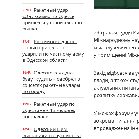
Ракетный удар
21:00
«Ониксами» по Одессе
пришелся у строительного
рынка
29 травня суддя Ки
Міжнародному нау
Российские дроны
19:44
міжгалузевий теор
ночью прицельно
ударили по частному дому
у приміщенні Міжн
в Одесской области
Одесского ждуна
Захід відбувся за 
19:43
будут судить – одобрял в
влади, а також сту
соцсетях ракетные удары
актуальних питань
по городу
розвитку держави.
Ракетный удар по
19:06
Одесчине – 13 человек
У межах форуму уч
пострадали
зокрема питання р
впровадження інно
Одесский ЦУМ
18:41
выставили на аукцион за