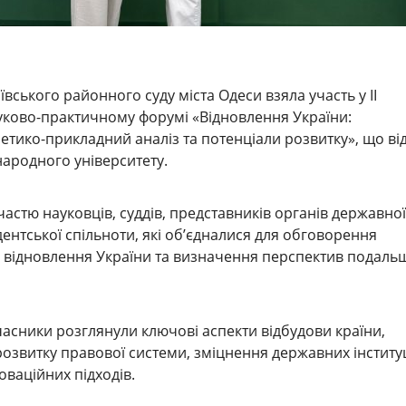
ївського районного суду міста Одеси взяла участь у II
ково-практичному форумі «Відновлення України:
етико-прикладний аналіз та потенціали розвитку», що ві
ародного університету.
участю науковців, суддів, представників органів державної
дентської спільноти, які об’єдналися для обговорення
 відновлення України та визначення перспектив подаль
асники розглянули ключові аспекти відбудови країни,
озвитку правової системи, зміцнення державних інституц
ваційних підходів.