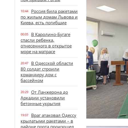
Россия била ракетами
10:44
по жилым домам Львова и
Киева, есть погибшие
В Каролино-Бугаге
00:05
спасли ребенка,
отнесенного в открытое
море на матрасе
В Одесской области
20:47
80 солдат строили
командиру дом с
бассейном
От Ланжерона до
20:29
Аркадии установили
бетонные укрытия
Враг атаковал Одессу
19:07
крылатыми ракетами – в
районе порта произошел