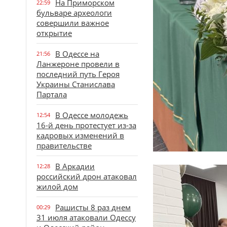
На Приморском
22:59
бульваре археологи
совершили важное
открытие
В Одессе на
21:56
Ланжероне провели в
последний путь Героя
Украины Станислава
Партала
В Одессе молодежь
12:54
16-й день протестует из-за
кадровых изменений в
правительстве
В Аркадии
12:28
российский дрон атаковал
жилой дом
Рашисты 8 раз днем
00:29
31 июля атаковали Одессу