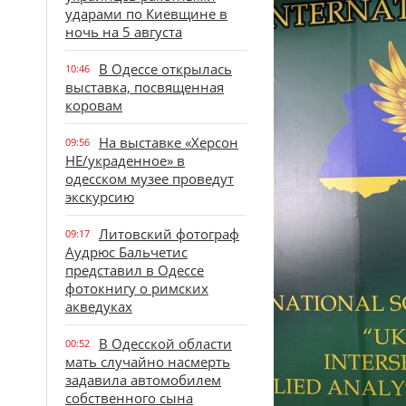
ударами по Киевщине в
ночь на 5 августа
В Одессе открылась
10:46
выставка, посвященная
коровам
На выставке «Херсон
09:56
НЕ/украденное» в
одесском музее проведут
экскурсию
Литовский фотограф
09:17
Аудрюс Бальчетис
представил в Одессе
фотокнигу о римских
акведуках
В Одесской области
00:52
мать случайно насмерть
задавила автомобилем
собственного сына