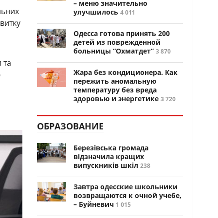
– меню значительно
льних
улучшилось
4 011
витку
Одесса готова принять 200
детей из поврежденной
больницы “Охматдет”
3 870
 та
Жара без кондиционера. Как
ю
пережить аномальную
температуру без вреда
здоровью и энергетике
3 720
ОБРАЗОВАНИЕ
Березівська громада
відзначила кращих
випускників шкіл
238
Завтра одесские школьники
возвращаются к очной учебе,
– Буйневич
1 015