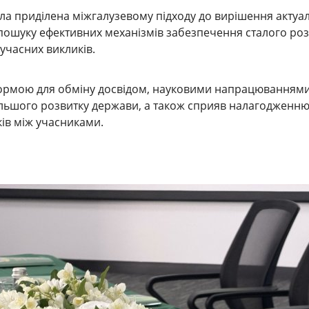
ла приділена міжгалузевому підходу до вирішення актуа
пошуку ефективних механізмів забезпечення сталого роз
сучасних викликів.
ормою для обміну досвідом, науковими напрацюваннями
льшого розвитку держави, а також сприяв налагодженн
ків між учасниками.