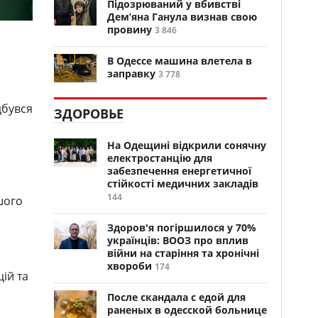
Підозрюваний у вбивстві
Дем’яна Ганула визнав свою
провину
3 846
В Одессе машина влетела в
заправку
3 778
дбувся
ЗДОРОВЬЕ
На Одещині відкрили сонячну
електростанцію для
забезпечення енергетичної
стійкості медичних закладів
144
шого
Здоров'я погіршилося у 70%
українців: ВООЗ про вплив
війни на старіння та хронічні
хвороби
174
ій та
После скандала с едой для
раненых в одесской больнице