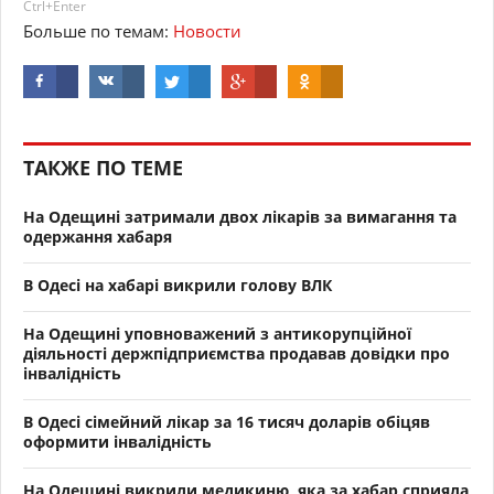
Ctrl+Enter
Больше по темам:
Новости
ТАКЖЕ ПО ТЕМЕ
На Одещині затримали двох лікарів за вимагання та
одержання хабаря
В Одесі на хабарі викрили голову ВЛК
На Одещині уповноважений з антикорупційної
діяльності держпідприємства продавав довідки про
інвалідність
В Одесі сімейний лікар за 16 тисяч доларів обіцяв
оформити інвалідність
На Одещині викрили медикиню, яка за хабар сприяла