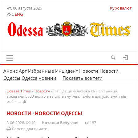
Чт, 06 августа 2026
Курс валют
РУС
ENG
Анонс
Арт
Избранные
Инцидент
Новости
Новости
Одессы
Одесса
новини
Показать все теги
Odessa Times
»
Новости
» На Одещині лікарка та її спільниця
вимагали 5500 доларів за фіктивну інвалідність для ухилення від
мобілізації
НОВОСТИ
НОВОСТИ ОДЕССЫ
/
3-06-2026, 09:10
Наталья Безуглая
187
Версия для печати