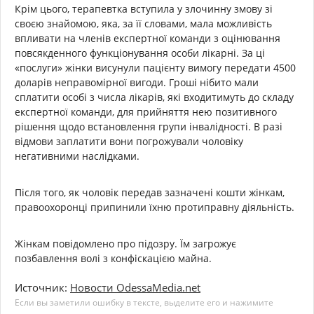
Крім цього, терапевтка вступила у злочинну змову зі
своєю знайомою, яка, за її словами, мала можливість
впливати на членів експертної команди з оцінювання
повсякденного функціонування особи лікарні. За ці
«послуги» жінки висунули пацієнту вимогу передати 4500
доларів неправомірної вигоди. Гроші нібито мали
сплатити особі з числа лікарів, які входитимуть до складу
експертної команди, для прийняття нею позитивного
рішення щодо встановлення групи інвалідності. В разі
відмови заплатити вони погрожували чоловіку
негативними наслідками.
Після того, як чоловік передав зазначені кошти жінкам,
правоохоронці припинили їхню протиправну діяльність.
Жінкам повідомлено про підозру. Їм загрожує
позбавлення волі з конфіскацією майна.
Источник:
Новости OdessaMedia.net
Если вы заметили ошибку в тексте, выделите его и нажимите