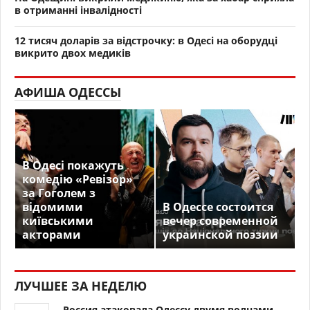
в отриманні інвалідності
12 тисяч доларів за відстрочку: в Одесі на оборудці
викрито двох медиків
АФИША ОДЕССЫ
В Одесі покажуть
комедію «Ревізор»
за Гоголем з
відомими
В Одессе состоится
київськими
вечер современной
акторами
украинской поэзии
ЛУЧШЕЕ ЗА НЕДЕЛЮ
Россия атаковала Одессу двумя волнами