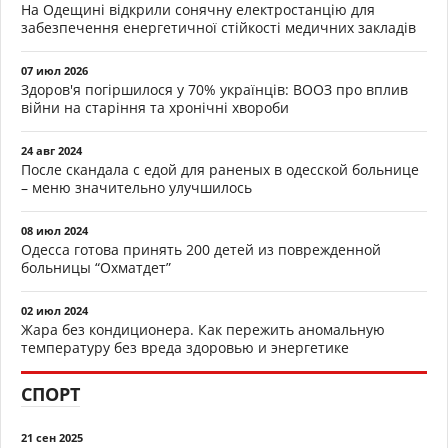
На Одещині відкрили сонячну електростанцію для
забезпечення енергетичної стійкості медичних закладів
07 июл 2026
Здоров'я погіршилося у 70% українців: ВООЗ про вплив
війни на старіння та хронічні хвороби
24 авг 2024
После скандала с едой для раненых в одесской больнице
– меню значительно улучшилось
08 июл 2024
Одесса готова принять 200 детей из поврежденной
больницы “Охматдет”
02 июл 2024
Жара без кондиционера. Как пережить аномальную
температуру без вреда здоровью и энергетике
СПОРТ
21 сен 2025