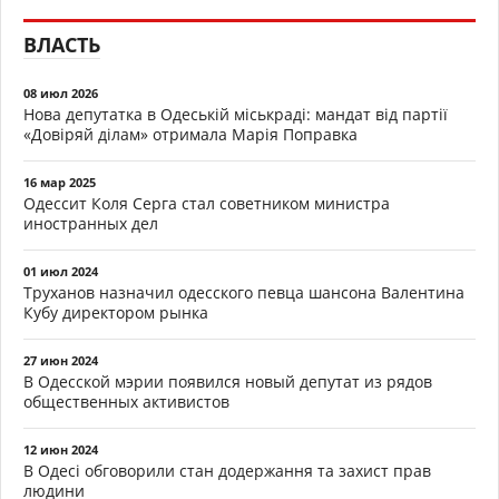
ВЛАСТЬ
08 июл 2026
Нова депутатка в Одеській міськраді: мандат від партії
«Довіряй ділам» отримала Марія Поправка
16 мар 2025
Одессит Коля Серга стал советником министра
иностранных дел
01 июл 2024
Труханов назначил одесского певца шансона Валентина
Кубу директором рынка
27 июн 2024
В Одесской мэрии появился новый депутат из рядов
общественных активистов
12 июн 2024
В Одесі обговорили стан додержання та захист прав
людини