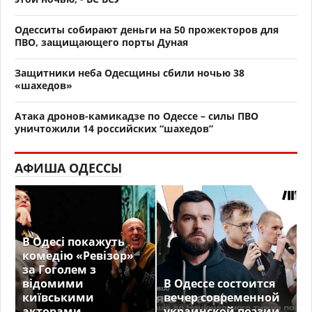
Одесситы собирают деньги на 50 прожекторов для
ПВО, защищающего порты Дуная
Защитники неба Одесщины сбили ночью 38
«шахедов»
Атака дронов-камикадзе по Одессе – силы ПВО
уничтожили 14 российских “шахедов”
АФИША ОДЕССЫ
В Одесі покажуть
комедію «Ревізор»
за Гоголем з
відомими
В Одессе состоится
київськими
вечер современной
акторами
украинской поэзии