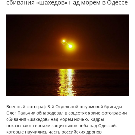
сбивания «шахедов» над морем в Одессе
Военный фотограф 3-й Отдельной штурмовой бригады
Олег Пальчик обнародовал в соцсетях яркие фотографии
сбивания «шахедов» над морем ночью. Кадры
показывают героизм защитников неба над Одессой,
которые научились часть российских дронов