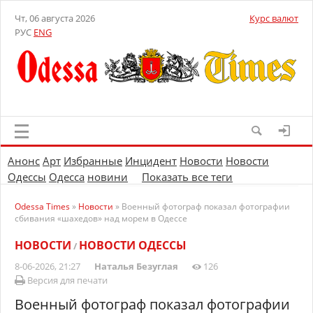
Чт, 06 августа 2026
Курс валют
РУС
ENG
Анонс
Арт
Избранные
Инцидент
Новости
Новости
Одессы
Одесса
новини
Показать все теги
Odessa Times
»
Новости
» Военный фотограф показал фотографии
сбивания «шахедов» над морем в Одессе
НОВОСТИ
НОВОСТИ ОДЕССЫ
/
8-06-2026, 21:27
Наталья Безуглая
126
Версия для печати
Военный фотограф показал фотографии