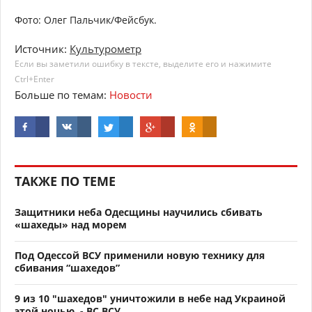
Фото: Олег Пальчик/Фейсбук.
Источник:
Культурометр
Если вы заметили ошибку в тексте, выделите его и нажимите
Ctrl+Enter
Больше по темам:
Новости
ТАКЖЕ ПО ТЕМЕ
Защитники неба Одесщины научились сбивать
«шахеды» над морем
Под Одессой ВСУ применили новую технику для
сбивания “шахедов”
9 из 10 "шахедов" уничтожили в небе над Украиной
этой ночью, - ВС ВСУ