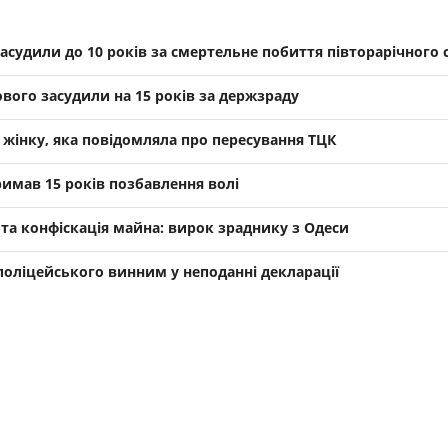
асудили до 10 років за смертельне побиття півторарічного 
вого засудили на 15 років за держзраду
жінку, яка повідомляла про пересування ТЦК
римав 15 років позбавлення волі
я та конфіскація майна: вирок зраднику з Одеси
 поліцейського винним у неподанні декларації