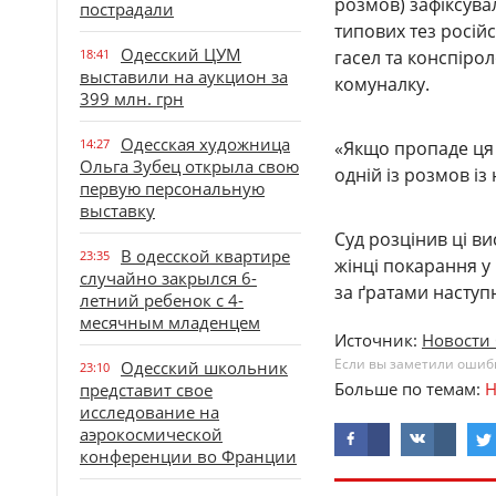
розмов) зафіксува
пострадали
типових тез росій
Одесский ЦУМ
18:41
гасел та конспірол
выставили на аукцион за
комуналку.
399 млн. грн
Одесская художница
14:27
«Якщо пропаде ця 
Ольга Зубец открыла свою
одній із розмов і
первую персональную
выставку
Суд розцінив ці в
В одесской квартире
23:35
жінці покарання у
случайно закрылся 6-
за ґратами наступн
летний ребенок с 4-
месячным младенцем
Источник:
Новости 
Если вы заметили ошибку
Одесский школьник
23:10
Больше по темам:
Н
представит свое
исследование на
аэрокосмической
конференции во Франции