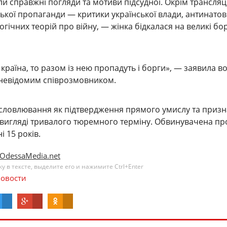
ли справжні погляди та мотиви підсудної. Окрім трансляці
ської пропаганди — критики української влади, антинато
огічних теорій про війну, — жінка бідкалася на великі бо
країна, то разом із нею пропадуть і борги», — заявила в
з невідомим співрозмовником.
исловлювання як підтвердження прямого умислу та приз
 вигляді тривалого тюремного терміну. Обвинувачена пр
і 15 років.
OdessaMedia.net
 в тексте, выделите его и нажимите Ctrl+Enter
овости