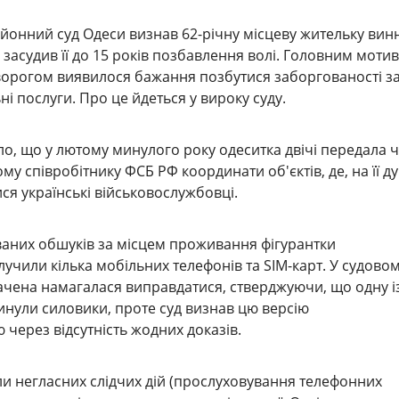
онний суд Одеси визнав 62-річну місцеву жительку вин
 засудив її до 15 років позбавлення волі. Головним моти
 ворогом виявилося бажання позбутися заборгованості з
і послуги. Про це йдеться у вироку суду.
ло, що у лютому минулого року одеситка двічі передала 
у співробітнику ФСБ РФ координати об'єктів, де, на її ду
ся українські військовослужбовці.
ваних обшуків за місцем проживання фігурантки
учили кілька мобільних телефонів та SIM-карт. У судово
ачена намагалася виправдатися, стверджуючи, що одну із
кинули силовики, проте суд визнав цю версію
через відсутність жодних доказів.
и негласних слідчих дій (прослуховування телефонних