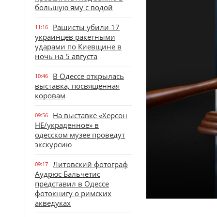
большую яму с водой
Рашисты убили 17
11:16
украинцев ракетными
ударами по Киевщине в
ночь на 5 августа
В Одессе открылась
10:46
выставка, посвященная
коровам
На выставке «Херсон
09:56
НЕ/украденное» в
одесском музее проведут
экскурсию
Литовский фотограф
09:17
Аудрюс Бальчетис
представил в Одессе
фотокнигу о римских
акведуках