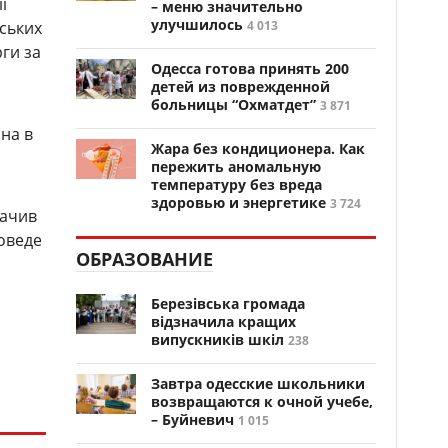
ї
– меню значительно
улучшилось
вських
4 013
рги за
Одесса готова принять 200
детей из поврежденной
больницы “Охматдет”
3 871
она в
Жара без кондиционера. Как
пережить аномальную
температуру без вреда
здоровью и энергетике
3 724
начив
оведе
ОБРАЗОВАНИЕ
Березівська громада
відзначила кращих
випускників шкіл
238
Завтра одесские школьники
возвращаются к очной учебе,
– Буйневич
1 015