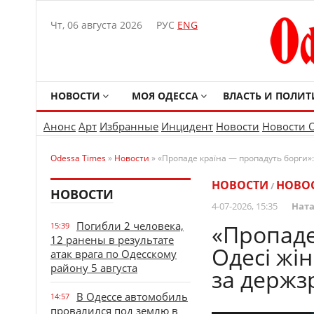
Чт, 06 августа 2026
РУС
ENG
НОВОСТИ
МОЯ ОДЕССА
ВЛАСТЬ И ПОЛИТ
Анонс
Арт
Избранные
Инцидент
Новости
Новости 
Odessa Times
»
Новости
» «Пропаде країна — пропадуть борги»:
НОВОСТИ
НОВО
/
НОВОСТИ
4-07-2026, 15:35
Ната
Погибли 2 человека,
«Пропаде
15:39
12 ранены в результате
Одесі жі
атак врага по Одесскому
району 5 августа
за держз
В Одессе автомобиль
14:57
провалился под землю в