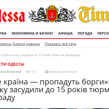
ИКА
ЭКОНОМИКА И БИЗНЕС
АФИША
ПОГОДА
ПЕРС
Одессы
Одесса
новини
Показать все теги
 в Одесі жінку засудили до 15 років тюрми за держзраду
СТИ ОДЕССЫ
лья Безуглая
115
Версия для печати
 країна — пропадуть борги»:
нку засудили до 15 років тюр
раду