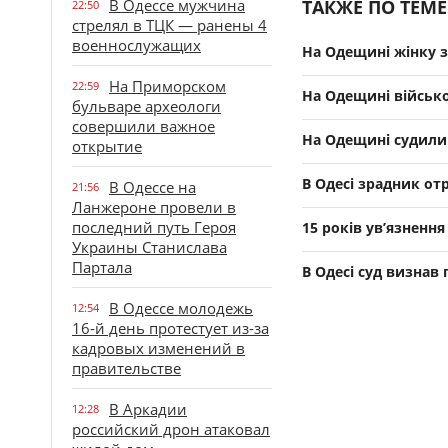
В Одессе мужчина
ТАКЖЕ ПО ТЕМЕ
22:50
стрелял в ТЦК — ранены 4
военнослужащих
На Одещині жінку з
На Приморском
22:59
На Одещині військо
бульваре археологи
совершили важное
На Одещині судили 
открытие
В Одесі зрадник от
В Одессе на
21:56
Ланжероне провели в
последний путь Героя
15 років ув’язненн
Украины Станислава
Партала
В Одесі суд визнав
В Одессе молодежь
12:54
16-й день протестует из-за
кадровых изменений в
правительстве
В Аркадии
12:28
российский дрон атаковал