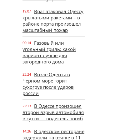
Враг атаковал Одессу
19:07
крылатыми ракетами – в
районе порта произошел
масштабный пожар
Газовый или
00:14
угольный гриль: какой
вариант лучше для
загородного дома
Возле Одессы в
23:24
Черном море горит
сухогруз после ударов
россии
В Одессе произошел
22:13
второй взрыв автомобиля
в сутки — водитель погиб
В одесском ресторане
14:26
задержали на взятке в 11