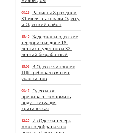
жилой дом
Рашисты 8 раз днем
00:29
31 июля атаковали Одессу
и Одесский район
Задержаны одесские
15:40
террористы: двое 18-
летних студентов и 32-
летний безработный
В Одессе чиновник
15:06
ТЦК требовал взятки с
уклонистов
Одесситов
00:47
призывают экономить
воду – ситуация
критическая
Из Одессы теперь
12:20
можно добраться на
поезде в Германию