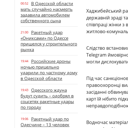
В Одесской области
00:52
мать случайно насмерть
Хаджибейський рай
задавила автомобилем
державній зраді та
собственного сына
співпраці жінки з
житлово-комунальн
Ракетный удар
21:00
«Ониксами» по Одессе
пришелся у строительного
Слідство встанови
рынка
Telegram ймовірном
Российские дроны
могли дислокувати
19:44
ночью прицельно
ударили по частному дому
Під час санкціоно
в Одесской области
правоохоронці вил
Одесского ждуна
19:43
засіданні обвинув
будут судить – одобрял в
карт їй нібито під
соцсетях ракетные удары
неправдоподібною 
по городу
Ракетный удар по
19:06
Водночас матеріал
Одесчине – 13 человек