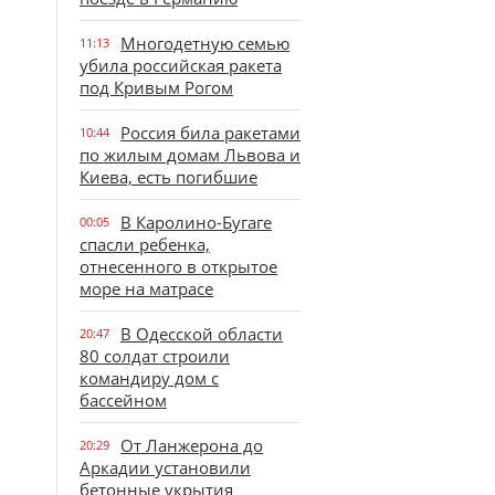
Многодетную семью
11:13
убила российская ракета
под Кривым Рогом
Россия била ракетами
10:44
по жилым домам Львова и
Киева, есть погибшие
В Каролино-Бугаге
00:05
спасли ребенка,
отнесенного в открытое
море на матрасе
В Одесской области
20:47
80 солдат строили
командиру дом с
бассейном
От Ланжерона до
20:29
Аркадии установили
бетонные укрытия