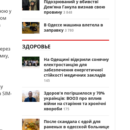
Підозрюваний у вбивстві
Дем’яна Ганула визнав свою
ною у
провину
3 848
вом
а
В Одессе машина влетела в
заправку
3 780
ЗДОРОВЬЕ
через
мку,
На Одещині відкрили сонячну
електростанцію для
забезпечення енергетичної
стійкості медичних закладів
145
му
 SIM-
Здоров'я погіршилося у 70%
українців: ВООЗ про вплив
війни на старіння та хронічні
хвороби
175
После скандала с едой для
раненых в одесской больнице