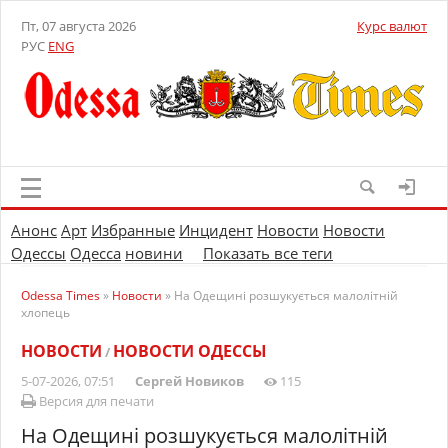
Пт, 07 августа 2026
Курс валют
РУС
ENG
Анонс
Арт
Избранные
Инцидент
Новости
Новости
Одессы
Одесса
новини
Показать все теги
Odessa Times
»
Новости
» На Одещині розшукується малолітній
хлопець
НОВОСТИ
НОВОСТИ ОДЕССЫ
/
5-07-2026, 07:51
Сергей Новиков
115
Версия для печати
На Одещині розшукується малолітній