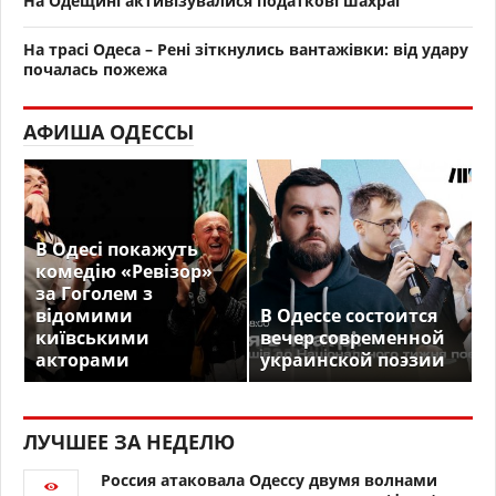
На Одещині активізувалися податкові шахраї
На трасі Одеса – Рені зіткнулись вантажівки: від удару
почалась пожежа
АФИША ОДЕССЫ
В Одесі покажуть
комедію «Ревізор»
за Гоголем з
відомими
В Одессе состоится
київськими
вечер современной
акторами
украинской поэзии
ЛУЧШЕЕ ЗА НЕДЕЛЮ
Россия атаковала Одессу двумя волнами