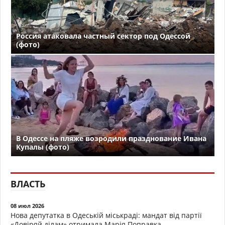
Россия атаковала частный сектор под Одессой
(фото)
В Одессе на пляже возродили празднование Ивана
Купалы (фото)
ВЛАСТЬ
08 июл 2026
Нова депутатка в Одеській міськраді: мандат від партії
«Довіряй ділам» отримала Марія Поправка