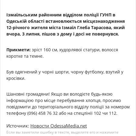
Ізмаїльським районним відділом поліції ГУНП в
Одеській області встановлюється місцезнаходження
12-річного жителя міста Ізмаїл Глеба Тарасова, який
вчора, 3 липня, пішов з дому і досі не повернувся.
Прикмети:
зріст 160 см, худорлявої статури, волосся
коротке та темне.
Був одягнений у чорні шорти, чорну футболку, взутий у
кросівки.
Шановні громадяни! Якщо ви володієте будь-якою
інформацією про місце перебування хлопця, просимо
повідомити до територіального відділу поліції за номером
телефону (096) 458 76 32 або на спецлінії 102 чи 112.
Источник:
Новости OdessaMedia.net
Если вы заметили ошибку в тексте, выделите его и нажимите