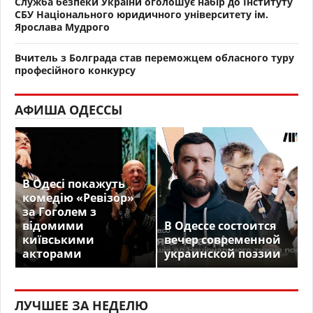
Служба безпеки України оголошує набір до Інституту
СБУ Національного юридичного університету ім.
Ярослава Мудрого
Вчитель з Болграда став переможцем обласного туру
професійного конкурсу
АФИША ОДЕССЫ
В Одесі покажуть
комедію «Ревізор»
за Гоголем з
відомими
В Одессе состоится
київськими
вечер современной
акторами
украинской поэзии
ЛУЧШЕЕ ЗА НЕДЕЛЮ