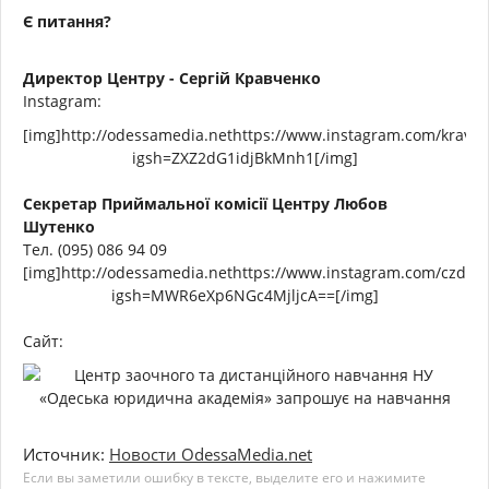
Є питання?
Директор Центру - Сергій Кравченко
Instagram:
[img]http://odessamedia.nethttps://www.instagram.com/kravch
igsh=ZXZ2dG1idjBkMnh1[/img]
Секретар Приймальної комісії Центру Любов
Шутенко
Тел. (095) 086 94 09
[img]http://odessamedia.nethttps://www.instagram.com/czdn_
igsh=MWR6eXp6NGc4MjljcA==[/img]
Сайт:
Источник:
Новости OdessaMedia.net
Если вы заметили ошибку в тексте, выделите его и нажимите