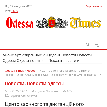
Вс, 09 августа 2026
Курс валют
РУС
ENG
Анонс
Арт
Избранные
Инцидент
Новости
Новости
Одессы
Одесса
новини
Показать все теги
Odessa Times
»
Новости
» Центр заочного та дистанційного
навчання НУ «Одеська юридична академія» запрошує на навчання
НОВОСТИ
НОВОСТИ ОДЕССЫ
/
6-07-2026, 14:16
Андрей Пронин
105
Версия для печати
Центр заочного та дистанційного