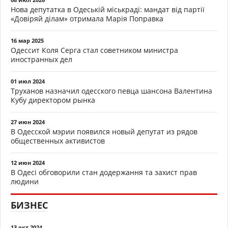
Нова депутатка в Одеській міськраді: мандат від партії
«Довіряй ділам» отримала Марія Поправка
16 мар 2025
Одессит Коля Серга стал советником министра
иностранных дел
01 июл 2024
Труханов назначил одесского певца шансона Валентина
Кубу директором рынка
27 июн 2024
В Одесской мэрии появился новый депутат из рядов
общественных активистов
12 июн 2024
В Одесі обговорили стан додержання та захист прав
людини
БИЗНЕС
13 окт 2024