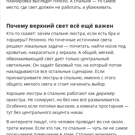
планировка выглядит плоско. А спальня — то самое
место, где свет должен не работать, а убаюкивать.
Почему верхний свет всё ещё важен
Кто-то скажет: зачем спальне люстра, если есть бра и
торшеры? Резонно. Но точечные источники света
решают локальные задачи — почитать, найти носок под
кроватью, накраситься у зеркала. А общий, мягкий,
обволакивающий свет даёт только центральный
светильник. Он задаёт базовый тон, на который потом
накладываются все остальные сценарии. Если
присматриваете люстры в спальню, именно с этого
общего, мягкого света и стоит начинать выбор.
Хорошие люстры в спальню работают как дирижёр
оркестра. Не солируют, но без них всё разваливается.
Особенно если потолки высокие, а комната просторная —
тут без центрального акцента никак.
В интернете пишут, что человек проводит во сне около
трети жизни. Если это так, то спальня — чуть ли не самое
посещаемое помещение в доме. Странно экономить