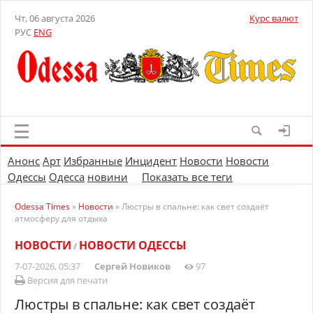
Чт, 06 августа 2026
Курс валют
РУС
ENG
Анонс
Арт
Избранные
Инцидент
Новости
Новости
Одессы
Одесса
новини
Показать все теги
Odessa Times
»
Новости
» Люстры в спальне: как свет создаёт
атмосферу для отдыха
НОВОСТИ
НОВОСТИ ОДЕССЫ
/
7-07-2026, 05:37
Сергей Новиков
97
Версия для печати
Люстры в спальне: как свет создаёт