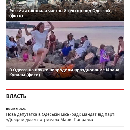
Россия атаковала частный сектор под Одессой
(фото)
В Одессе на пляже возродили празднование Ивана
Купалы (фото)
ВЛАСТЬ
08 июл 2026
Нова депутатка в Одеській міськраді: мандат від партії
«Довіряй ділам» отримала Марія Поправка