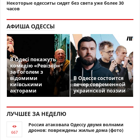
Некоторые одесситы сидят без света уже более 30
часов
АФИША ОДЕССЫ
В Одесі покажуть
комедію «Ревізор»
за Гоголем з
відомими
В Одессе состоится
київськими
вечер современной
акторами
украинской поэзии
ЛУЧШЕЕ ЗА НЕДЕЛЮ
Россия атаковала Одессу двумя волнами
дронов: повреждены жилые дома (фото)