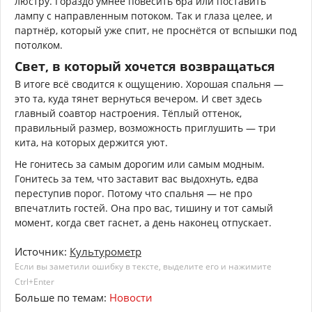
люстру. Гораздо умнее повесить бра или поставить
лампу с направленным потоком. Так и глаза целее, и
партнёр, который уже спит, не проснётся от вспышки под
потолком.
Свет, в который хочется возвращаться
В итоге всё сводится к ощущению. Хорошая спальня —
это та, куда тянет вернуться вечером. И свет здесь
главный соавтор настроения. Тёплый оттенок,
правильный размер, возможность приглушить — три
кита, на которых держится уют.
Не гонитесь за самым дорогим или самым модным.
Гонитесь за тем, что заставит вас выдохнуть, едва
переступив порог. Потому что спальня — не про
впечатлить гостей. Она про вас, тишину и тот самый
момент, когда свет гаснет, а день наконец отпускает.
Источник:
Культурометр
Если вы заметили ошибку в тексте, выделите его и нажимите
Ctrl+Enter
Больше по темам:
Новости