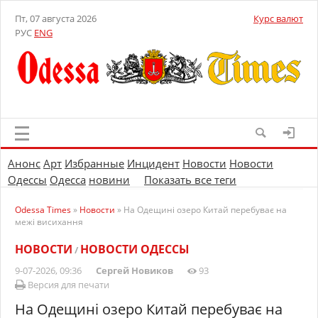
Пт, 07 августа 2026
Курс валют
РУС
ENG
Анонс
Арт
Избранные
Инцидент
Новости
Новости
Одессы
Одесса
новини
Показать все теги
Odessa Times
»
Новости
» На Одещині озеро Китай перебуває на
межі висихання
НОВОСТИ
НОВОСТИ ОДЕССЫ
/
9-07-2026, 09:36
Сергей Новиков
93
Версия для печати
На Одещині озеро Китай перебуває на