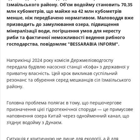
Ізмаїльського району.
Об’єм водойму становить 70,35
млн кубометрів, що майже на 42 млн кубометрів
менше, ніж передбачено нормативом. Маловоддя вже
призводить до замулювання озера, підвищення
мінералізації води, погіршення умов для нересту
риби та фактичної неможливості ведення рибного
господарства, повідомляє "BESSARABIA INFORM".
Наприкінці 2024 року комісія Держмеліоводгоспу
передала будівлю насосної станції «Кофа» з державної у
приватну власність. Цей крок викликав суспільний
резонанс та обурення серед мешканців сіл Ізмаїльського
району.
Головна проблема полягає в тому, що першочергове
призначення цієї гідротехнічної споруди — це примусове
наповнення озера Китай через однойменний канал, що
з’єднує водойму з Дунаєм.
Ситуація є критичною не лише для екології, а й для