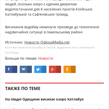
людей, оскільки озеро є єдиним джерелом
водопостачання для 8 населених пунктів Кілійської,
Катлабузької та Саф’янівської громад.
Висихання водойму неминуче призведе до техногенної
надзвичайної ситуації в Ізмаїльському районі.
Источник:
Новости OdessaMedia.net
Если вы заметили ошибку в тексте, выделите его и нажимите
Ctrl+Enter
Больше по темам:
Новости
ТАКЖЕ ПО ТЕМЕ
На півдні Одещини висихає озеро Катлабух