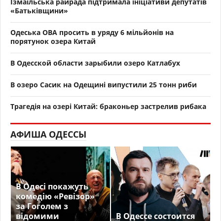
Ізмаїльська райрада підтримала ініціативи депутатів
«Батьківщини»
Одеська ОВА просить в уряду 6 мільйонів на
порятунок озера Китай
В Одесской области зарыбили озеро Катлабух
В озеро Сасик на Одещині випустили 25 тонн риби
Трагедія на озері Китай: браконьер застрелив рибака
АФИША ОДЕССЫ
В Одесі покажуть
комедію «Ревізор»
за Гоголем з
відомими
В Одессе состоится