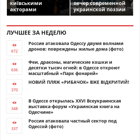
київськими
вечер современной
акторами
украинской поэзии
ЛУЧШЕЕ ЗА НЕДЕЛЮ
Россия атаковала Одессу двумя волнами
дронов: повреждены жилые дома (фото)
Феи, драконы, магические кошки и
десятки тысяч огней: в Одессе откроют
масштабный «Парк фонарей»
НОВИЙ ПЛЯЖ «РИБАЧОК» ВЖЕ ВІДКРИТИЙ!
В Одессе открылась XXVI Всеукраинская
выставка-форум «Украинская книга на
Одесчине»
Россия атаковала частный сектор под
Одессой (фото)