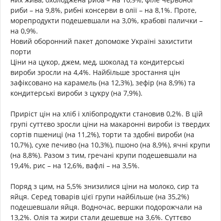
риби – на 9,8%, рибні консерви в олії – на 8,1%. Проте,
морепродукти подешевшали на 3,0%, крабові палички –
на 0,9%.
Новий оборонний пакет допоможе Україні захистити
порти
Ціни на цукор, джем, мед, шоколад та кондитерські
вироби зросли на 4,4%. Найбільше зростання цін
зафіксовано на карамель (на 12,3%), зефір (на 8,9%) та
кондитерські вироби з цукру (на 7,9%).
Приріст цін на хліб і хлібопродукти становив 0,2%. В цій
групі суттєво зросли ціни на макаронні вироби із твердих
сортів пшениці (на 11,2%), торти та здобні вироби (на
10,7%), сухе печиво (на 10,3%), пшоно (на 8,9%), ячні крупи
(на 8,8%). Разом з тим, гречані крупи подешевшали на
19,4%, рис – на 12,6%, вафлі – на 3,5%.
Поряд з цим, на 5,5% знизилися ціни на молоко, сир та
яйця. Серед товарів цієї групи найбільше (на 35,2%)
подешевшали яйця. Водночас, вершки подорожчали на
13,2%. Олія та жири стали дешевше на 3,6%. Суттєво