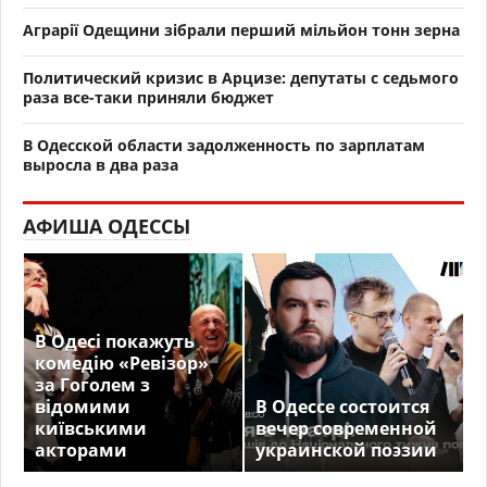
Аграрії Одещини зібрали перший мільйон тонн зерна
Политический кризис в Арцизе: депутаты с седьмого
раза все-таки приняли бюджет
В Одесской области задолженность по зарплатам
выросла в два раза
АФИША ОДЕССЫ
В Одесі покажуть
комедію «Ревізор»
за Гоголем з
відомими
В Одессе состоится
київськими
вечер современной
акторами
украинской поэзии