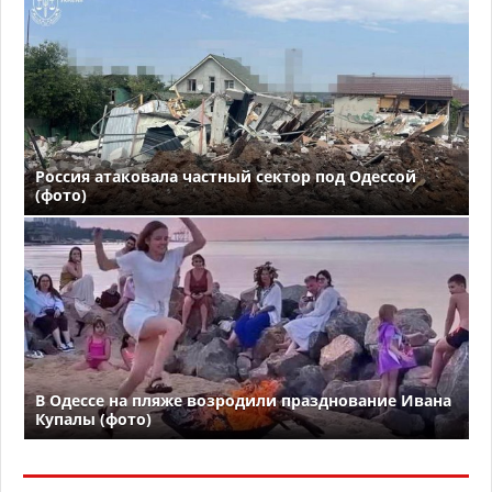
Россия атаковала частный сектор под Одессой
(фото)
В Одессе на пляже возродили празднование Ивана
Купалы (фото)