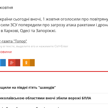
 жовтня
України сьогодні вночі, 1 жовтня оголосили про повітрян
і сили ЗСУ попередили про загрозу атака ракетами і дрон
 Харкові, Одесі та Запоріжжі.
-газета "Топор"
 в тексте, выделите его и нажимите Ctrl+Enter
овини
щили на півдні п’ять “шахедів”
иколаївською областями вночі збили ворожі БПЛА