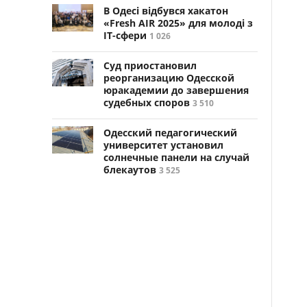
В Одесі відбувся хакатон
«Fresh AIR 2025» для молоді з
ІТ-сфери
1 026
Суд приостановил
реорганизацию Одесской
юракадемии до завершения
судебных споров
3 510
Одесский педагогический
университет установил
солнечные панели на случай
блекаутов
3 525