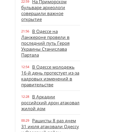
На Приморском
22:59
бульваре археологи
совершили важное
открытие
В Одессе на
21:56
Ланжероне провели в
последний путь Героя
Украины Станислава
Партала
В Одессе молодежь
12:54
16-й день протестует из-за
кадровых изменений в
правительстве
В Аркадии
12:28
российский дрон атаковал
жилой дом
Рашисты 8 раз днем
00:29
31 июля атаковали Одессу