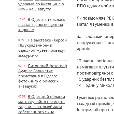
ударами по Киевщине в
ППО вдалось збити
ночь на 5 августа
Як повідомляє РБК
В Одессе открылась
10:46
Наталія Гуменюк в
выставка, посвященная
коровам
За її словами, оп
На выставке «Херсон
09:56
напруженою. Попе
НЕ/украденное» в
дронів.
одесском музее проведут
экскурсию
"Південні регіони
Литовский фотограф
09:17
намагався плутат
Аудрюс Бальчетис
протиповітряної 
представил в Одессе
15 ударних безпіло
фотокнигу о римских
14, і один у Микола
акведуках
В Одесской области
00:52
Гуменюк розповіла
мать случайно насмерть
складські приміще
задавила автомобилем
Інформації про по
собственного сына