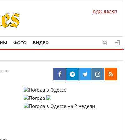
Курс валют
ОНЫ
ФОТО
ВИДЕО
менюк
илам