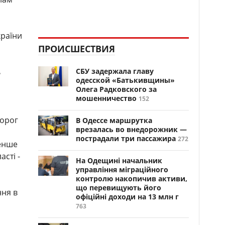
країни
ПРОИСШЕСТВИЯ
ь
СБУ задержала главу
одесской «Батькивщины»
Олега Радковского за
мошенничество
152
Ворог
В Одессе маршрутка
врезалась во внедорожник —
пострадали три пассажира
272
менше
сті -
На Одещині начальник
управління міграційного
контролю накопичив активи,
що перевищують його
ння в
офіційні доходи на 13 млн г
763