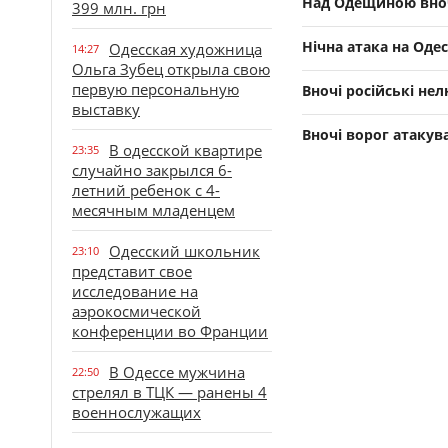
Над Одещиною вноч
399 млн. грн
Нічна атака на Одес
Одесская художница
14:27
Ольга Зубец открыла свою
первую персональную
Вночі російські н
выставку
Вночі ворог атакув
В одесской квартире
23:35
случайно закрылся 6-
летний ребенок с 4-
месячным младенцем
Одесский школьник
23:10
представит свое
исследование на
аэрокосмической
конференции во Франции
В Одессе мужчина
22:50
стрелял в ТЦК — ранены 4
военнослужащих