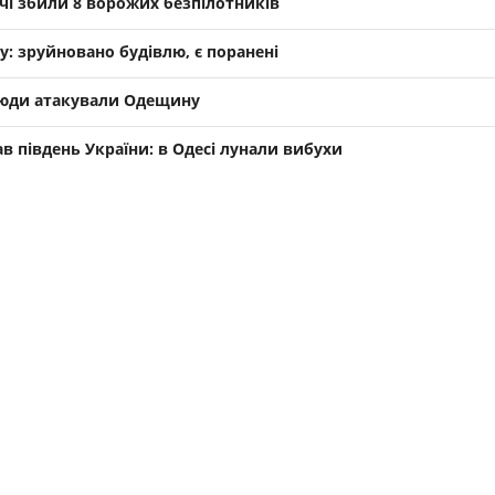
і збили 8 ворожих безпілотників
у: зруйновано будівлю, є поранені
елюди атакували Одещину
ав південь України: в Одесі лунали вибухи