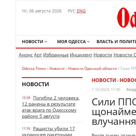
Чт, 06 августа 2026
РУС
ENG
НОВОСТИ
МОЯ ОДЕССА
ВЛАСТЬ И ПОЛИТ
Анонс
Арт
Избранные
Инцидент
Новости
Новости 
Odessa Times
»
Новости
»
Новости Одесской области
» Сили ПП
НОВОСТИ
НОВОС
/
НОВОСТИ
1-10-2023, 11:45
Анд
Погибли 2 человека,
Сили ППО
15:39
12 ранены в результате
щонаймен
атак врага по Одесскому
району 5 августа
влучання
Рашисты убили 17
11:16
украинцев ракетными
Росія знову атаку