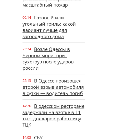
масштабный пожар
Газовый или
00:14
угольный гриль: какой
вариант лучше для
загородного дома
Возле Одессы в
23:24
Черном море горит
сухогруз после ударов
россии
В Одессе произошел
22:13
второй взрыв автомобиля
в сутки — водитель погиб
В одесском ресторане
14:26
задержали на взятке в 11
тыс. долларов работницу
ТЦК
СБУ
14:03