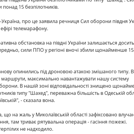
 понад 15 безпілотників.
-Україна, про це заявила речниця Сил оборони півдня У
 ефірі телемарафону.
еративна обстановка на півдні України залишається досит
редньо, сили ППО у регіоні вночі збили щонайменше 15
 знову опинились під дроновою атакою змішаного типу. 
и маршрути, максимально навантажувати нашу систему
оборони. В нашій зоні відповідальності знищено щонай
тників типу "Шахед", переважна більшість в Одеській обла
ївській", - сказала вона.
, що на жаль у Миколаївській області зафіксовано влуча
ння, там триває рятувальна операція - гасіння пожежі.
терпілих не надходило.