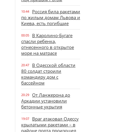
Россия била ракетами
10:44
по жилым домам Львова и
Киева, есть погибшие
В Каролино-Бугаге
00:05
спасли ребенка,
отнесенного в открытое
море на матрасе
В Одесской области
20:47
80 солдат строили
командиру дом с
бассейном
От Ланжерона до
20:29
Аркадии установили
бетонные укрытия
Враг атаковал Одессу
19:07
крылатыми ракетами – в
районе порта произошел