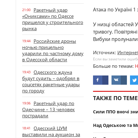
Атака по Україні 1
Ракетный удар
21:00
«Ониксами» по Одессе
пришелся у строительного
У низці областей 
рынка
тривогу. Повітрян
Вибухи пролунали в
Российские дроны
19:44
ночью прицельно
Источник:
Интернет
ударили по частному дому
в Одесской области
Если вы заметили ошибку
Больше по темам:
Н
Одесского ждуна
19:43
будут судить – одобрял в
соцсетях ракетные удары
по городу
ТАКЖЕ ПО ТЕМЕ
Ракетный удар по
19:06
Одесчине – 13 человек
Сили ППО вночі зни
пострадали
Над Одеською та М
Одесский ЦУМ
18:41
выставили на аукцион за