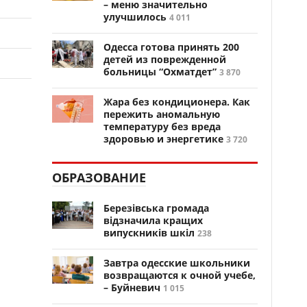
– меню значительно
улучшилось
4 011
Одесса готова принять 200
детей из поврежденной
больницы “Охматдет”
3 870
Жара без кондиционера. Как
пережить аномальную
температуру без вреда
здоровью и энергетике
3 720
ОБРАЗОВАНИЕ
Березівська громада
відзначила кращих
випускників шкіл
238
Завтра одесские школьники
возвращаются к очной учебе,
– Буйневич
1 015