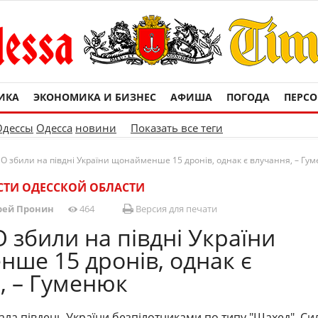
ИКА
ЭКОНОМИКА И БИЗНЕС
АФИША
ПОГОДА
ПЕРС
Одессы
Одесса
новини
Показать все теги
О збили на півдні України щонайменше 15 дронів, однак є влучання, – Гу
ТИ ОДЕССКОЙ ОБЛАСТИ
рей Пронин
464
Версия для печати
 збили на півдні України
ше 15 дронів, однак є
, – Гуменюк
вала південь України безпілотниками по типу "Шахед". С