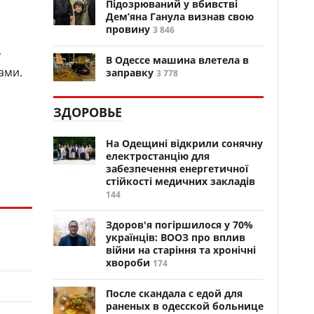
Підозрюваний у вбивстві
Дем’яна Ганула визнав свою
провину
3 846
у
В Одессе машина влетела в
ами.
заправку
3 778
ЗДОРОВЬЕ
На Одещині відкрили сонячну
електростанцію для
забезпечення енергетичної
стійкості медичних закладів
144
Здоров'я погіршилося у 70%
українців: ВООЗ про вплив
війни на старіння та хронічні
хвороби
174
После скандала с едой для
раненых в одесской больнице