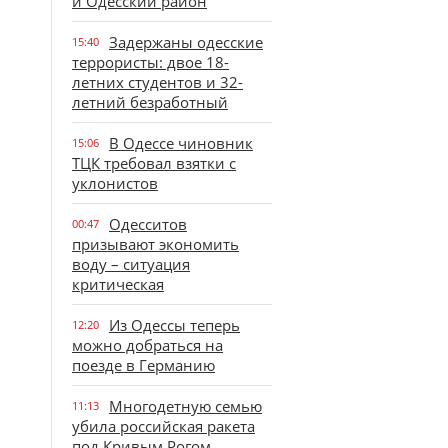
и Одесский район
Задержаны одесские
15:40
террористы: двое 18-
летних студентов и 32-
летний безработный
В Одессе чиновник
15:06
ТЦК требовал взятки с
уклонистов
Одесситов
00:47
призывают экономить
воду – ситуация
критическая
Из Одессы теперь
12:20
можно добраться на
поезде в Германию
Многодетную семью
11:13
убила российская ракета
под Кривым Рогом