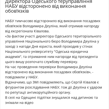
Директора Одеського теруправління
НАБУ відсторонено від виконання
обов’язків
НАБУ тимчасово відсторонило від виконання посадових
обов’язків Володимира Деуліна, який отримав нагороду
від ексрегіонала Ківалова.
«За фактом участі директора Одеського територіального
управління Національного бюро Володимира Деуліна у
заході з нагоди Дня юриста, який проходив у стінах
Національного університету "Одеська юридична
академія", та отримання ним нагороди від президента
цього вишу розпочато службову перевірку.
На час проведення перевірки Володимира Деуліна
відсторонено від виконання посадових обов’язків», -
повідомили у НАБУ.
Відзначимо, що ЗМІ повідомляють, що Сергій Ківалов є
фігурантом розслідування НАБУ, тож дії Деуліна є ударом
по репутації антикорупційного органу.
В селі на Одещині підлітки знущалися над дитиною та
знімали на відео