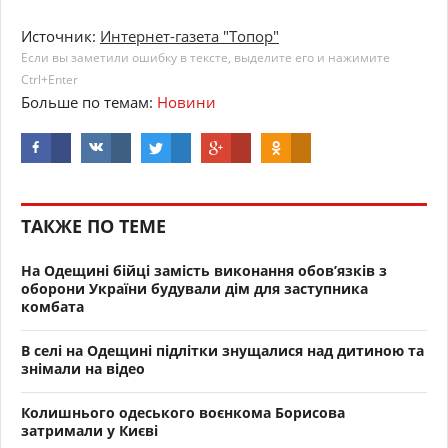
Источник:
Интернет-газета "Топор"
Если вы заметили ошибку в тексте, выделите его и нажимите
Ctrl+Enter
Больше по темам:
Новини
ТАКЖЕ ПО ТЕМЕ
На Одещині бійці замість виконання обов’язків з
оборони України будували дім для заступника
комбата
В селі на Одещині підлітки знущалися над дитиною та
знімали на відео
Колишнього одеського воєнкома Борисова
затримали у Києві