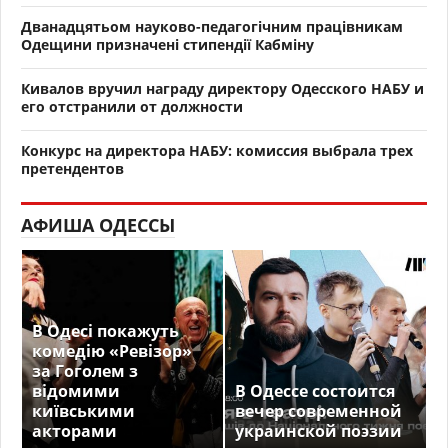
Дванадцятьом науково-педагогічним працівникам
Одещини призначені стипендії Кабміну
Кивалов вручил награду директору Одесского НАБУ и
его отстранили от должности
Конкурс на директора НАБУ: комиссия выбрала трех
претендентов
АФИША ОДЕССЫ
В Одесі покажуть
комедію «Ревізор»
за Гоголем з
відомими
В Одессе состоится
київськими
вечер современной
акторами
украинской поэзии