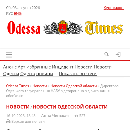
Сб, 08 августа 2026
Курс валют
РУС
ENG
Анонс
Арт
Избранные
Инцидент
Новости
Новости
Одессы
Одесса
новини
Показать все теги
Odessa Times
»
Новости
»
Новости Одесской области
» Директора
Одеського теруправління НАБУ відсторонено від виконання
обов’язків
НОВОСТИ
НОВОСТИ ОДЕССКОЙ ОБЛАСТИ
/
16-10-2023, 18:48
Анна Ченская
527
Версия для печати