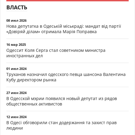
ВЛАСТЬ
08 июл 2026
Нова депутатка в Одеській міськраді: мандат від партії
«Довіряй ділам» отримала Марія Поправка
16 мар 2025
Одессит Коля Серга стал советником министра
иностранных дел
01 июл 2024
Труханов назначил одесского певца шансона Валентина
Кубу директором рынка
27 июн 2024
В Одесской мэрии появился новый депутат из рядов
общественных активистов
12 июн 2024
В Одесі обговорили стан додержання та захист прав
людини