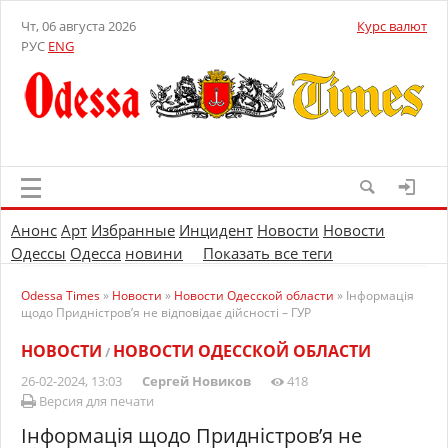
Чт, 06 августа 2026
Курс валют
РУС
ENG
Анонс
Арт
Избранные
Инцидент
Новости
Новости
Одессы
Одесса
новини
Показать все теги
Odessa Times
»
Новости
»
Новости Одесской области
» Інформація
щодо Придністров’я не відповідає дійсності – ГУР
НОВОСТИ
НОВОСТИ ОДЕССКОЙ ОБЛАСТИ
/
26-02-2024, 13:03
Сергей Новиков
418
Версия для печати
Інформація щодо Придністров’я не