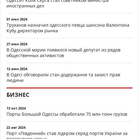
Одессит Коля Серга стал советником министра
иностранных дел
01 июл 2024
Труханов назначил одесского певца шансона Валентина
Кубу директором рынка
27 июн 2024
В Одесской мэрии появился новый депутат из рядов
общественных активистов
12 июн 2024
В Одесі обговорили стан додержання та захист прав
людини
БИЗНЕС
13 окт 2024
Порты Большой Одессы обработали 75 млн тонн грузов
22 авг 2024
Порт «Південний» став лідером серед портів України за
перевалкою зерна