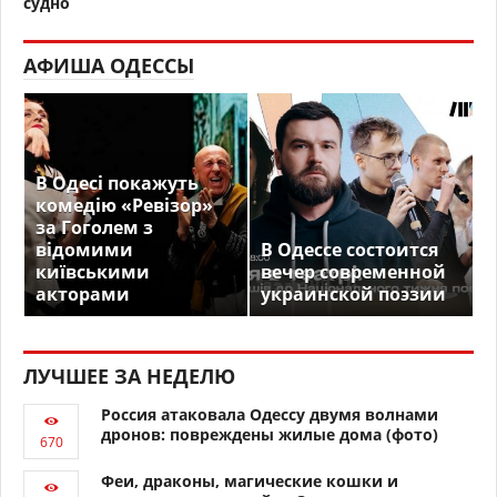
судно
АФИША ОДЕССЫ
В Одесі покажуть
комедію «Ревізор»
за Гоголем з
відомими
В Одессе состоится
київськими
вечер современной
акторами
украинской поэзии
ЛУЧШЕЕ ЗА НЕДЕЛЮ
Россия атаковала Одессу двумя волнами
дронов: повреждены жилые дома (фото)
Феи, драконы, магические кошки и