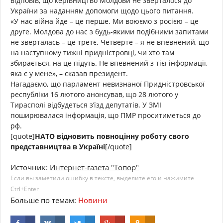
відповів, що керівництво Молдови не зверталося до
України за наданням допомоги щодо цього питання.
«У нас війна йде – це перше. Ми воюємо з росією – це
друге. Молдова до нас з будь-якими подібними запитами
не зверталась – це третє. Четверте – я не впевнений, що
на наступному тижні придністровці, чи хто там
збирається, на це підуть. Не впевнений з тієї інформації,
яка є у мене», – сказав президент.
Нагадаємо, що парламент невизнаної Придністровської
республіки 16 лютого анонсував, що 28 лютого у
Тирасполі відбудеться з’їзд депутатів. У ЗМІ
поширювалася інформація, що ПМР проситиметься до
рф.
[quote]
НАТО відновить повноцінну роботу свого
представництва в Україні
[/quote]
Источник:
Интернет-газета "Топор"
Если вы заметили ошибку в тексте, выделите его и нажимите
Ctrl+Enter
Больше по темам:
Новини