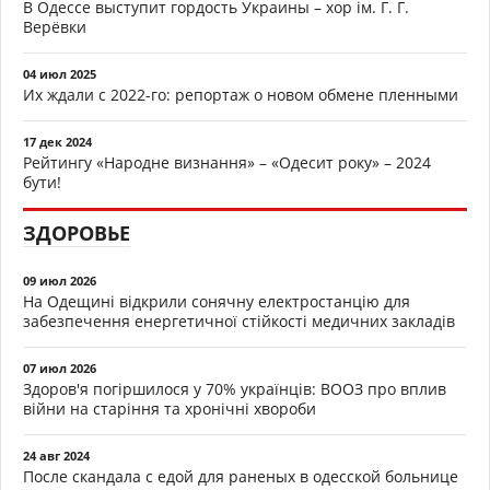
В Одессе выступит гордость Украины – хор ім. Г. Г.
Верёвки
04 июл 2025
Их ждали с 2022-го: репортаж о новом обмене пленными
17 дек 2024
Рейтингу «Народне визнання» – «Одесит року» – 2024
бути!
ЗДОРОВЬЕ
09 июл 2026
На Одещині відкрили сонячну електростанцію для
забезпечення енергетичної стійкості медичних закладів
07 июл 2026
Здоров'я погіршилося у 70% українців: ВООЗ про вплив
війни на старіння та хронічні хвороби
24 авг 2024
После скандала с едой для раненых в одесской больнице