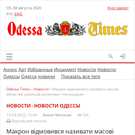
Сб, 08 августа 2026
Курс валют
РУС
ENG
Анонс
Арт
Избранные
Инцидент
Новости
Новости
Одессы
Одесса
новини
Показать все теги
Odessa Times
»
Новости
» Макрон відмовився називати масові
вбивства українців росіянами «геноцидом»
НОВОСТИ
НОВОСТИ ОДЕССЫ
/
13-04-2022, 15:49
Анна Ченская
536
Версия для печати
Макрон відмовився називати масові