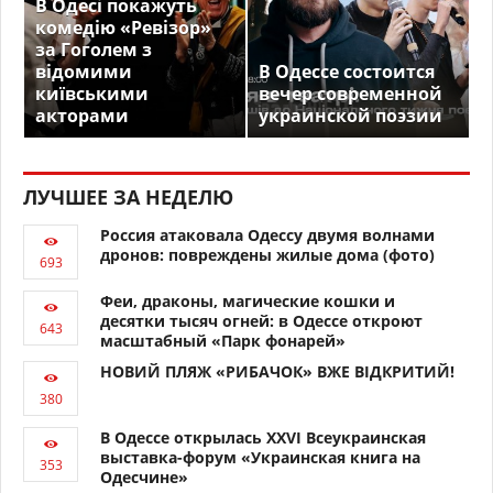
В Одесі покажуть
комедію «Ревізор»
за Гоголем з
відомими
В Одессе состоится
київськими
вечер современной
акторами
украинской поэзии
ЛУЧШЕЕ ЗА НЕДЕЛЮ
Россия атаковала Одессу двумя волнами
дронов: повреждены жилые дома (фото)
Феи, драконы, магические кошки и
десятки тысяч огней: в Одессе откроют
масштабный «Парк фонарей»
НОВИЙ ПЛЯЖ «РИБАЧОК» ВЖЕ ВІДКРИТИЙ!
В Одессе открылась XXVI Всеукраинская
выставка-форум «Украинская книга на
Одесчине»