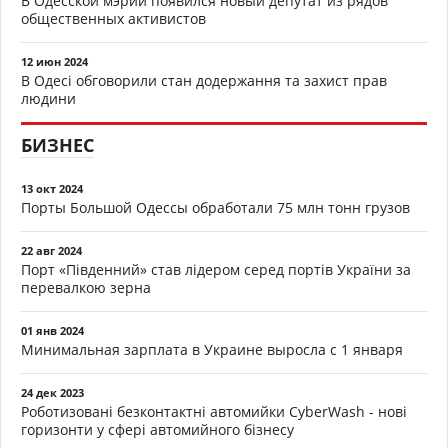
В Одесской мэрии появился новый депутат из рядов
общественных активистов
12 июн 2024
В Одесі обговорили стан додержання та захист прав
людини
БИЗНЕС
13 окт 2024
Порты Большой Одессы обработали 75 млн тонн грузов
22 авг 2024
Порт «Південний» став лідером серед портів України за
перевалкою зерна
01 янв 2024
Минимальная зарплата в Украине выросла с 1 января
24 дек 2023
Роботизовані безконтактні автомийки CyberWash - нові
горизонти у сфері автомийного бізнесу