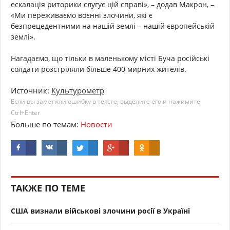
ескалація риторики слугує цій справі», – додав Макрон, –
«Ми переживаємо воєнні злочини, які є
безпрецедентними на нашій землі – нашій європейській
землі».
Нагадаємо, що тільки в маленькому місті Буча російські
солдати розстріляли більше 400 мирних жителів.
Источник:
Культурометр
Если вы заметили ошибку в тексте, выделите его и нажимите
Ctrl+Enter
Больше по темам:
Новости
ТАКЖЕ ПО ТЕМЕ
США визнали військові злочини росії в Україні