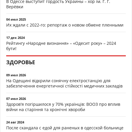
В Одессе выступит гордость Украины – хор ім. Г. Г.
Верёвки
04 июл 2025
Их ждали с 2022-го: репортаж о новом обмене пленными
17 дек 2024
Рейтингу «Народне визнання» – «Одесит року» – 2024
бути!
ЗДОРОВЬЕ
09 июл 2026
На Одещині відкрили сонячну електростанцію для
забезпечення енергетичної стійкості медичних закладів
07 июл 2026
Здоров'я погіршилося у 70% українців: ВООЗ про вплив
війни на старіння та хронічні хвороби
24 авг 2024
После скандала с едой для раненых в одесской больнице