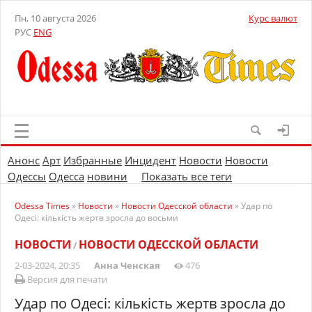
Пн, 10 августа 2026
Курс валют
РУС
ENG
Анонс
Арт
Избранные
Инцидент
Новости
Новости
Одессы
Одесса
новини
Показать все теги
Odessa Times
»
Новости
»
Новости Одесской области
» Удар по
Одесі: кількість жертв зросла до восьми
НОВОСТИ
НОВОСТИ ОДЕССКОЙ ОБЛАСТИ
/
2-03-2024, 20:35
Анна Ченская
476
Версия для печати
Удар по Одесі: кількість жертв зросла до