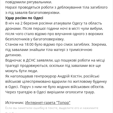
повідомили рятувальники.
Наразі проводяться роботи з деблокування тіла загиблого
з-під завалів багатоповерхівки.
Удар росіян по Одесі
В ніч на 2 березня росіяни атакували Одесу та область
дронами. Після першої години ночі в місті чули вибухи,
після чого стало відомо про влучання одного з ворожих
безпілотників у багатоповерхівку.
Станом на 18:00 було відомо про сімох загиблих. Зокрема,
під завалами знайшли тіла матері з тримісячною
дитиною.
Водночас в ДСНС заявляли, що пошукові роботи на місці
трагедії продовжуються, оскільки під завалами все ще
можуть бути люди.
Як наголошував генпрокурор Андрій Костін, російські
військові цілеспрямовано вдарили по житловому будинку
в Одесі. Поруч з ним не було жодних військових об’єктів.
Через трагедію в Одесі вирішили оголосити траур.
Источник:
Интернет-газета "Топор"
Если вы заметили ошибку в тексте, выделите его и нажимите