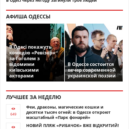
В Одесі через негоду загинули трое людей
АФИША ОДЕССЫ
В Одесі покажуть
комедію «Ревізор»
за Гоголем з
відомими
В Одессе состоится
київськими
вечер современной
акторами
украинской поэзии
ЛУЧШЕЕ ЗА НЕДЕЛЮ
Феи, драконы, магические кошки и
десятки тысяч огней: в Одессе откроют
масштабный «Парк фонарей»
НОВИЙ ПЛЯЖ «РИБАЧОК» ВЖЕ ВІДКРИТИЙ!