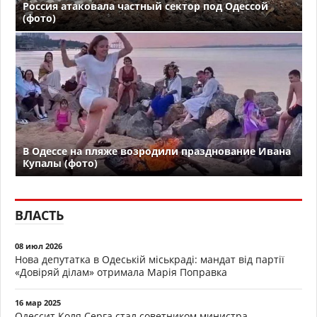
Россия атаковала частный сектор под Одессой
(фото)
В Одессе на пляже возродили празднование Ивана
Купалы (фото)
ВЛАСТЬ
08 июл 2026
Нова депутатка в Одеській міськраді: мандат від партії
«Довіряй ділам» отримала Марія Поправка
16 мар 2025
Одессит Коля Серга стал советником министра