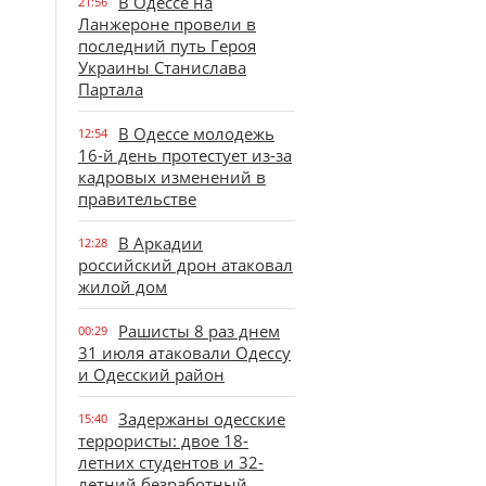
В Одессе на
21:56
Ланжероне провели в
последний путь Героя
Украины Станислава
Партала
В Одессе молодежь
12:54
16-й день протестует из-за
кадровых изменений в
правительстве
В Аркадии
12:28
российский дрон атаковал
жилой дом
Рашисты 8 раз днем
00:29
31 июля атаковали Одессу
и Одесский район
Задержаны одесские
15:40
террористы: двое 18-
летних студентов и 32-
летний безработный