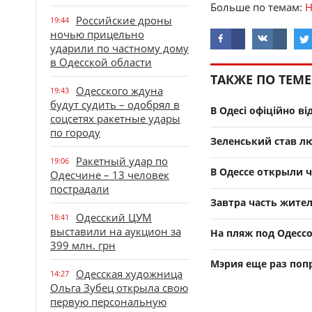
Больше по темам:
Н
Российские дроны
19:44
ночью прицельно
ударили по частному дому
в Одесской области
ТАКЖЕ ПО ТЕМЕ
Одесского ждуна
19:43
будут судить – одобрял в
В Одесі офіційно в
соцсетях ракетные удары
по городу
Зеленський став лю
Ракетный удар по
19:06
В Одессе открыли ч
Одесчине – 13 человек
пострадали
Завтра часть жител
Одесский ЦУМ
18:41
выставили на аукцион за
На пляж под Одесс
399 млн. грн
Мэрия еще раз попр
Одесская художница
14:27
Ольга Зубец открыла свою
первую персональную