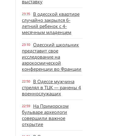
выставку
В одесской квартире
23:35
случайно закрылся 6-
летний ребенок с 4-
месячным младенцем
Одесский школьник
23:10
представит свое
исследование на
аэрокосмической
конференции во Франции
В Одессе мужчина
22:50
стрелял в ТЦК — ранены 4
военнослужащих
На Приморском
22:59
бульваре археологи
совершили важное
открытие