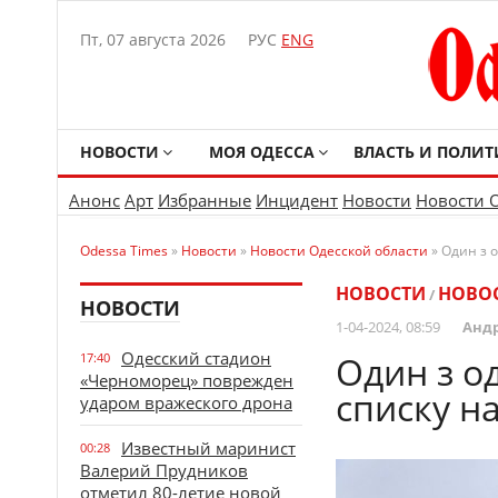
Пт, 07 августа 2026
РУС
ENG
НОВОСТИ
МОЯ ОДЕССА
ВЛАСТЬ И ПОЛИТ
Анонс
Арт
Избранные
Инцидент
Новости
Новости 
Odessa Times
»
Новости
»
Новости Одесской области
» Один з о
НОВОСТИ
НОВОС
/
НОВОСТИ
1-04-2024, 08:59
Анд
Одесский стадион
Один з о
17:40
«Черноморец» поврежден
списку на
ударом вражеского дрона
Известный маринист
00:28
Валерий Прудников
отметил 80-летие новой