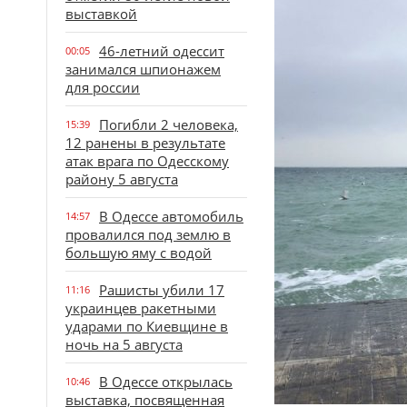
выставкой
46-летний одессит
00:05
занимался шпионажем
для россии
Погибли 2 человека,
15:39
12 ранены в результате
атак врага по Одесскому
району 5 августа
В Одессе автомобиль
14:57
провалился под землю в
большую яму с водой
Рашисты убили 17
11:16
украинцев ракетными
ударами по Киевщине в
ночь на 5 августа
В Одессе открылась
10:46
выставка, посвященная