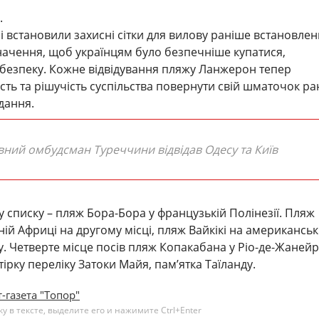
.
 встановили захисні сітки для вилову раніше встановлен
ачення, щоб українцям було безпечніше купатися,
безпеку. Кожне відвідування пляжу Ланжерон тепер
сть та рішучість суспільства повернути свій шматочок раю
дання.
вний омбудсман Туреччини відвідав Одесу та Київ
у списку – пляж Бора-Бора у французькій Полінезії. Пляж
ній Африці на другому місці, пляж Вайкікі на американсь
у. Четверте місце посів пляж Копакабана у Ріо-де-Жанейр
ірку переліку Затоки Майя, пам’ятка Таїланду.
-газета "Топор"
 в тексте, выделите его и нажимите Ctrl+Enter