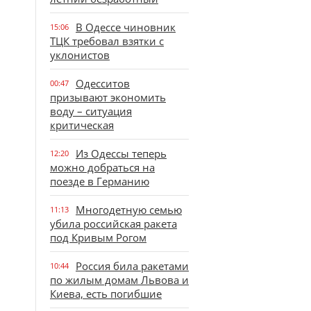
В Одессе чиновник
15:06
ТЦК требовал взятки с
уклонистов
Одесситов
00:47
призывают экономить
воду – ситуация
критическая
Из Одессы теперь
12:20
можно добраться на
поезде в Германию
Многодетную семью
11:13
убила российская ракета
под Кривым Рогом
Россия била ракетами
10:44
по жилым домам Львова и
Киева, есть погибшие