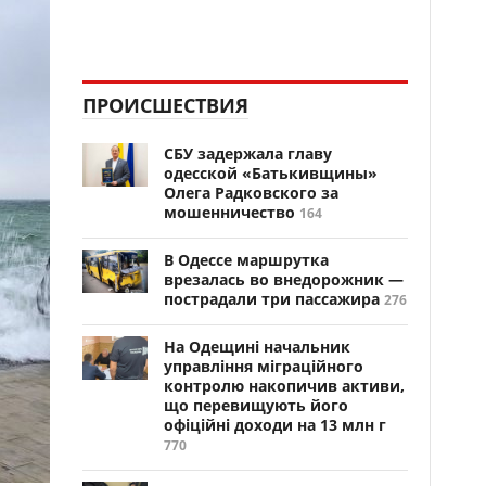
ПРОИСШЕСТВИЯ
СБУ задержала главу
одесской «Батькивщины»
Олега Радковского за
мошенничество
164
В Одессе маршрутка
врезалась во внедорожник —
пострадали три пассажира
276
На Одещині начальник
управління міграційного
контролю накопичив активи,
що перевищують його
офіційні доходи на 13 млн г
770