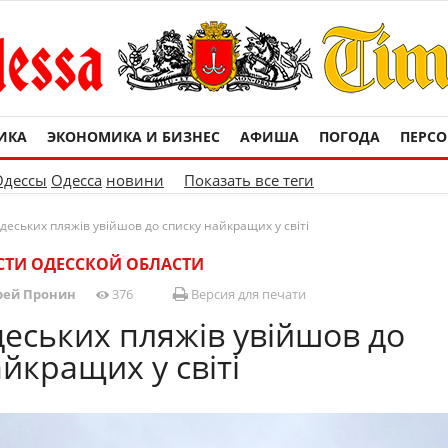
ИКА
ЭКОНОМИКА И БИЗНЕС
АФИША
ПОГОДА
ПЕРС
Одессы
Одесса
новини
Показать все теги
деських пляжів увійшов до списку найкращих у світі
ТИ ОДЕССКОЙ ОБЛАСТИ
рей Пронин
376
Версия для печати
деських пляжів увійшов до
йкращих у світі