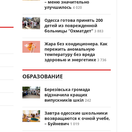
– меню значительно
улучшилось
4 020
Одесса готова принять 200
детей из поврежденной
больницы “Охматдет”
3 883
Жара без кондиционера. Как
пережить аномальную
температуру без вреда
здоровью и энергетике
3 736
ОБРАЗОВАНИЕ
Березівська громада
відзначила кращих
випускників шкіл
242
Завтра одесские школьники
возвращаются к очной учебе,
– Буйневич
1 019