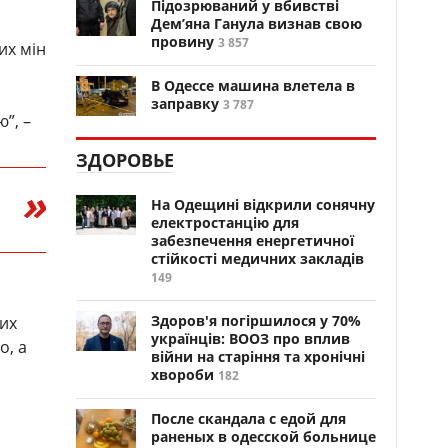
Підозрюваний у вбивстві
Дем’яна Ганула визнав свою
провину
3 857
их мін
В Одессе машина влетела в
заправку
3 787
”, –
ЗДОРОВЬЕ
На Одещині відкрили сонячну
електростанцію для
забезпечення енергетичної
стійкості медичних закладів
149
Здоров'я погіршилося у 70%
ких
українців: ВООЗ про вплив
о, а
війни на старіння та хронічні
хвороби
182
После скандала с едой для
раненых в одесской больнице