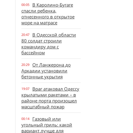
В Каролино-Бугаге
00:05
спасли ребенка,
отнесенного в открытое
море на матрасе
В Одесской области
20:47
80 солдат строили
командиру дом с
бассейном
От Ланжерона до
20:29
Аркадии установили
бетонные укрытия
Враг атаковал Одессу
19:07
крылатыми ракетами – в
районе порта произошел
масштабный пожар
Газовый или
00:14
угольный гриль: какой
вариант лучше для