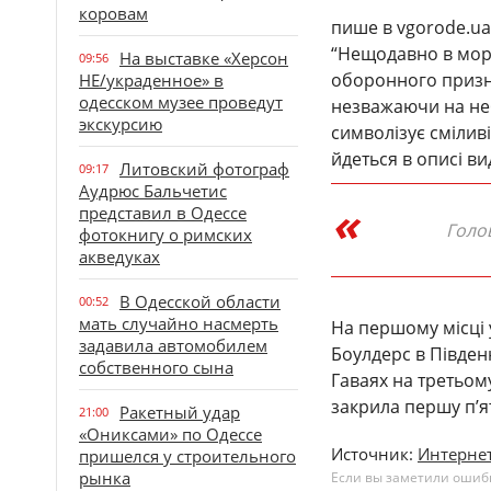
коровам
пише в vgorode.ua
“Нещодавно в морі
На выставке «Херсон
09:56
оборонного призн
НЕ/украденное» в
одесском музее проведут
незважаючи на не
экскурсию
символізує сміливі
йдеться в описі ви
Литовский фотограф
09:17
Аудрюс Бальчетис
представил в Одессе
Голо
фотокнигу о римских
акведуках
В Одесской области
00:52
мать случайно насмерть
На першому місці 
задавила автомобилем
Боулдерс в Півден
собственного сына
Гаваях на третьом
закрила першу п’ят
Ракетный удар
21:00
«Ониксами» по Одессе
Источник:
Интернет
пришелся у строительного
рынка
Если вы заметили ошибку