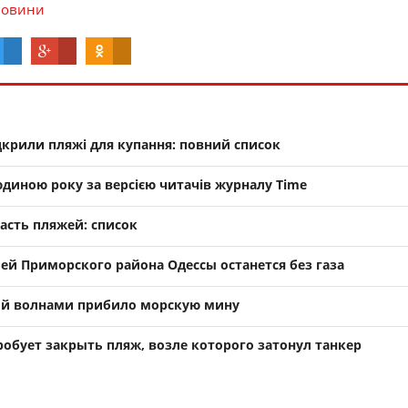
овини
ідкрили пляжі для купання: повний список
диною року за версією читачів журналу Time
асть пляжей: список
ей Приморского района Одессы останется без газа
ой волнами прибило морскую мину
обует закрыть пляж, возле которого затонул танкер