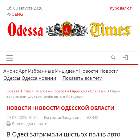
Сб, 08 августа 2026
Курс валют
РУС
ENG
Анонс
Арт
Избранные
Инцидент
Новости
Новости
Одессы
Одесса
новини
Показать все теги
Odessa Times
»
Новости
»
Новости Одесской области
» В Одесі
затримали шістьох паліїв авто військових
НОВОСТИ
НОВОСТИ ОДЕССКОЙ ОБЛАСТИ
/
29-07-2024, 10:35
Наталья Безуглая
442
Версия для печати
В Одесі затримали шістьох паліїв авто