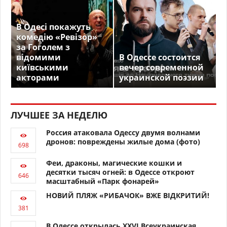
В Одесі покажуть
комедію «Ревізор»
за Гоголем з
відомими
В Одессе состоится
київськими
вечер современной
акторами
украинской поэзии
ЛУЧШЕЕ ЗА НЕДЕЛЮ
Россия атаковала Одессу двумя волнами
дронов: повреждены жилые дома (фото)
Феи, драконы, магические кошки и
десятки тысяч огней: в Одессе откроют
масштабный «Парк фонарей»
НОВИЙ ПЛЯЖ «РИБАЧОК» ВЖЕ ВІДКРИТИЙ!
В Одессе открылась XXVI Всеукраинская