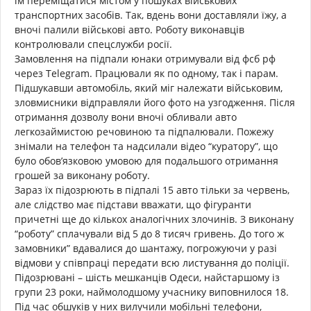
їм переміщатися містом у пошуках військових
транспортних засобів. Так, вдень вони доставляли їжу, а
вночі палили військові авто. Роботу виконавців
контролювали спецслужби росії.
Замовлення на підпали юнаки отримували від фсб рф
через Тelegram. Працювали як по одному, так і парам.
Підшукавши автомобіль, який міг належати військовим,
зловмисники відправляли його фото на узгодження. Після
отримання дозволу вони вночі обливали авто
легкозаймистою речовиною та підпалювали. Пожежу
знімали на телефон та надсилали відео “куратору”, що
було обов’язковою умовою для подальшого отримання
грошей за виконану роботу.
Зараз їх підозрюють в підпалі 15 авто тільки за червень,
але слідство має підстави вважати, що фігуранти
причетні ще до кількох аналогічних злочинів. З виконану
“роботу” сплачували від 5 до 8 тисяч гривень. До того ж
замовники” вдавалися до шантажу, погрожуючи у разі
відмови у співпраці передати всю листування до поліції.
Підозрювані – шість мешканців Одеси, найстаршому із
групи 23 роки, наймолодшому учаснику виповнилося 18.
Під час обшуків у них вилучили мобільні телефони,