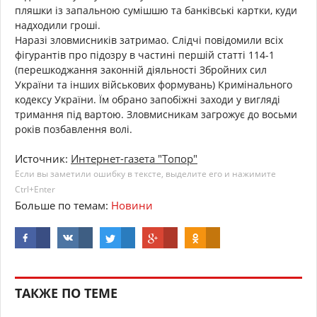
пляшки із запальною сумішшю та банківські картки, куди
надходили гроші.
Наразі зловмисників затримао. Слідчі повідомили всіх
фігурантів про підозру в частині першій статті 114-1
(перешкоджання законній діяльності Збройних сил
України та інших військових формувань) Кримінального
кодексу України. Їм обрано запобіжні заходи у вигляді
тримання під вартою. Зловмисникам загрожує до восьми
років позбавлення волі.
Источник:
Интернет-газета "Топор"
Если вы заметили ошибку в тексте, выделите его и нажимите
Ctrl+Enter
Больше по темам:
Новини
ТАКЖЕ ПО ТЕМЕ