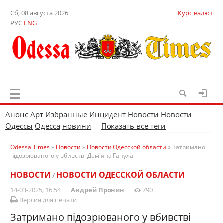
Сб, 08 августа 2026
Курс валют
РУС
ENG
Анонс
Арт
Избранные
Инцидент
Новости
Новости
Одессы
Одесса
новини
Показать все теги
Odessa Times
»
Новости
»
Новости Одесской области
» Затримано
підозрюваного у вбивстві Демʼяна Ганула
НОВОСТИ
НОВОСТИ ОДЕССКОЙ ОБЛАСТИ
/
14-03-2025, 16:54
Андрей Пронин
790
Версия для печати
Затримано підозрюваного у вбивстві