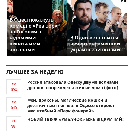
В Одесі покажуть
комедію «Ревізор»
за Гоголем з
відомими
В Одессе состоится
київськими
вечер современной
акторами
украинской поэзии
ЛУЧШЕЕ ЗА НЕДЕЛЮ
Россия атаковала Одессу двумя волнами
дронов: повреждены жилые дома (фото)
Феи, драконы, магические кошки и
десятки тысяч огней: в Одессе откроют
масштабный «Парк фонарей»
НОВИЙ ПЛЯЖ «РИБАЧОК» ВЖЕ ВІДКРИТИЙ!