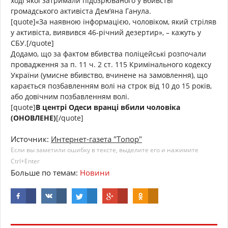
ході якої затримали підозрюваного у вбивстві
громадського активіста Дем’яна Ганула.
[quote]«За наявною інформацією, чоловіком, який стріляв
у активіста, виявився 46-річний дезертир», – кажуть у
СБУ.[/quote]
Додамо, що за фактом вбивства поліцейські розпочали
провадження за п. 11 ч. 2 ст. 115 Кримінального кодексу
України (умисне вбивство, вчинене на замовлення), що
карається позбавленням волі на строк від 10 до 15 років,
або довічним позбавленням волі.
[quote]
В центрі Одеси вранці вбили чоловіка
(ОНОВЛЕНЕ)
[/quote]
Источник:
Интернет-газета "Топор"
Если вы заметили ошибку в тексте, выделите его и нажимите
Ctrl+Enter
Больше по темам:
Новини