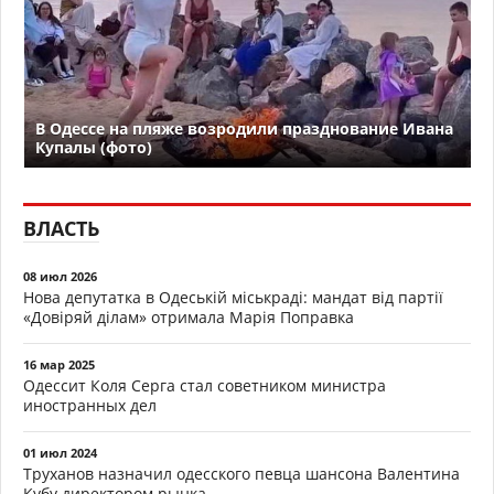
В Одессе на пляже возродили празднование Ивана
Купалы (фото)
ВЛАСТЬ
08 июл 2026
Нова депутатка в Одеській міськраді: мандат від партії
«Довіряй ділам» отримала Марія Поправка
16 мар 2025
Одессит Коля Серга стал советником министра
иностранных дел
01 июл 2024
Труханов назначил одесского певца шансона Валентина
Кубу директором рынка