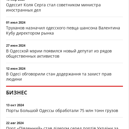
Одессит Коля Серга стал советником министра
иностранных дел
01 июл 2024
Труханов назначил одесского певца шансона Валентина
Кубу директором рынка
27 июн 2024
В Одесской мэрии появился новый депутат из рядов
общественных активистов
12 июн 2024
В Одесі обговорили стан додержання та захист прав
людини
БИЗНЕС
13 окт 2024
Порты Большой Одессы обработали 75 млн тонн грузов
22 авг 2024
Порт «Південний» став лідером серед портів України за