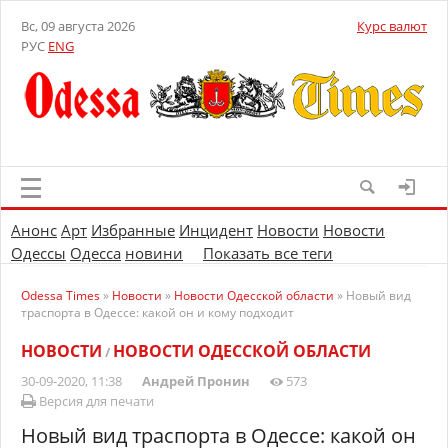
Вс, 09 августа 2026
Курс валют
РУС
ENG
Анонс
Арт
Избранные
Инцидент
Новости
Новости
Одессы
Одесса
новини
Показать все теги
Odessa Times
»
Новости
»
Новости Одесской области
» Новый вид
траспорта в Одессе: какой он и кому подходит
НОВОСТИ
НОВОСТИ ОДЕССКОЙ ОБЛАСТИ
/
30-09-2020, 11:38
Андрей Пронин
573
Версия для печати
Новый вид траспорта в Одессе: какой он