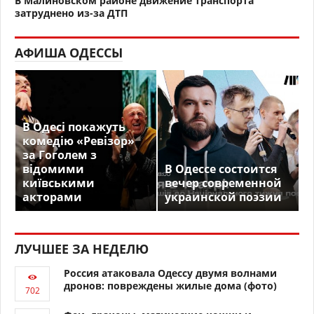
В Малиновском районе движение транспорта
затруднено из-за ДТП
АФИША ОДЕССЫ
В Одесі покажуть
комедію «Ревізор»
за Гоголем з
відомими
В Одессе состоится
київськими
вечер современной
акторами
украинской поэзии
ЛУЧШЕЕ ЗА НЕДЕЛЮ
Россия атаковала Одессу двумя волнами
дронов: повреждены жилые дома (фото)