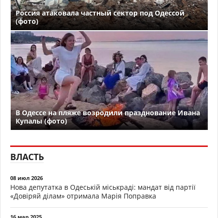
Россия атаковала частный сектор под Одессой
(фото)
В Одессе на пляже возродили празднование Ивана
Купалы (фото)
ВЛАСТЬ
08 июл 2026
Нова депутатка в Одеській міськраді: мандат від партії
«Довіряй ділам» отримала Марія Поправка
16 мар 2025