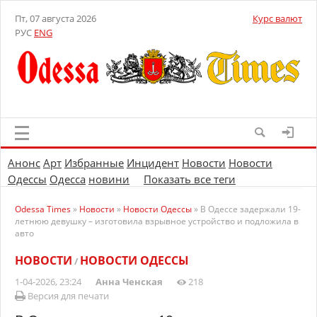
Пт, 07 августа 2026
Курс валют
РУС
ENG
Анонс
Арт
Избранные
Инцидент
Новости
Новости
Одессы
Одесса
новини
Показать все теги
Odessa Times
»
Новости
»
Новости Одессы
» В Одессе задержали 19-
летнюю девушку – изготовила взрывное устройство и подложила в
авто
НОВОСТИ
НОВОСТИ ОДЕССЫ
/
1-04-2026, 23:24
Анна Ченская
218
Версия для печати