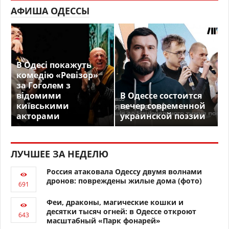
АФИША ОДЕССЫ
В Одесі покажуть
комедію «Ревізор»
за Гоголем з
відомими
В Одессе состоится
київськими
вечер современной
акторами
украинской поэзии
ЛУЧШЕЕ ЗА НЕДЕЛЮ
Россия атаковала Одессу двумя волнами
дронов: повреждены жилые дома (фото)
Феи, драконы, магические кошки и
десятки тысяч огней: в Одессе откроют
масштабный «Парк фонарей»