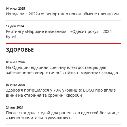
04 июл 2025
Их ждали с 2022-го: репортаж о новом обмене пленными
17 дек 2024
Рейтингу «Народне визнання» – «Одесит року» – 2024
бути!
ЗДОРОВЬЕ
09 июл 2026
На Одещині відкрили сонячну електростанцію для
забезпечення енергетичної стійкості медичних закладів
07 июл 2026
Здоров'я погіршилося у 70% українців: ВООЗ про вплив
війни на старіння та хронічні хвороби
24 авг 2024
После скандала с едой для раненых в одесской больнице
– меню значительно улучшилось