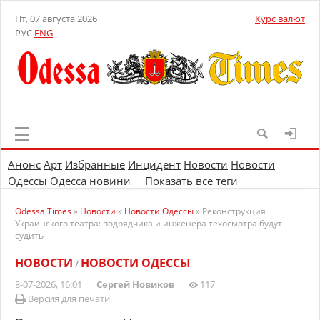
Пт, 07 августа 2026
Курс валют
РУС
ENG
Анонс
Арт
Избранные
Инцидент
Новости
Новости
Одессы
Одесса
новини
Показать все теги
Odessa Times
»
Новости
»
Новости Одессы
» Реконструкция
Украинского театра: подрядчика и инженера техосмотра будут
судить
НОВОСТИ
НОВОСТИ ОДЕССЫ
/
8-07-2026, 16:01
Сергей Новиков
117
Версия для печати