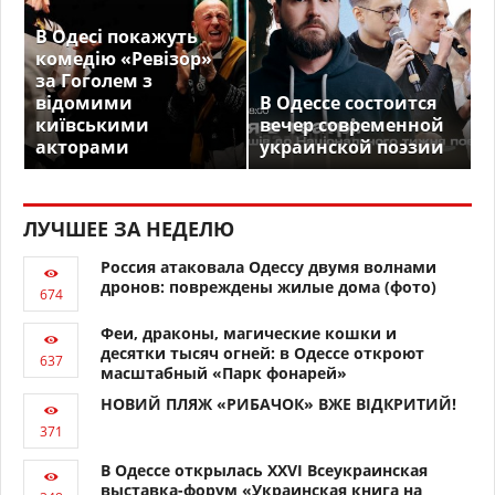
В Одесі покажуть
комедію «Ревізор»
за Гоголем з
відомими
В Одессе состоится
київськими
вечер современной
акторами
украинской поэзии
ЛУЧШЕЕ ЗА НЕДЕЛЮ
Россия атаковала Одессу двумя волнами
дронов: повреждены жилые дома (фото)
Феи, драконы, магические кошки и
десятки тысяч огней: в Одессе откроют
масштабный «Парк фонарей»
НОВИЙ ПЛЯЖ «РИБАЧОК» ВЖЕ ВІДКРИТИЙ!
В Одессе открылась XXVI Всеукраинская
выставка-форум «Украинская книга на