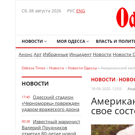
Сб, 08 августа 2026
РУС
ENG
НОВОСТИ
МОЯ ОДЕССА
ВЛАСТЬ И ПОЛИТ
Анонс
Арт
Избранные
Инцидент
Новости
Новости 
Odessa Times
»
Новости
»
Новости Одессы
» Американский милл
НОВОСТИ
НОВО
/
НОВОСТИ
18-09-2020, 12:03
Анд
Одесский стадион
Американ
17:40
«Черноморец» поврежден
свое сос
ударом вражеского дрона
Известный маринист
00:28
Валерий Прудников
отметил 80-летие новой