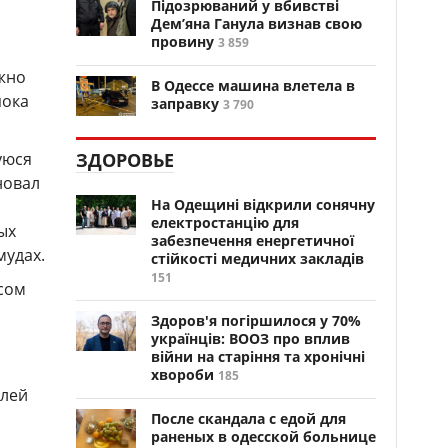
Підозрюваний у вбивстві
Дем’яна Ганула визнав свою
провину
3 859
ожно
В Одессе машина влетела в
пока
заправку
3 790
уюся
ЗДОРОВЬЕ
новал
На Одещині відкрили сонячну
електростанцію для
ых
забезпечення енергетичної
мудах.
стійкості медичних закладів
151
сом
Здоров'я погіршилося у 70%
українців: ВООЗ про вплив
війни на старіння та хронічні
хвороби
185
илей
После скандала с едой для
раненых в одесской больнице