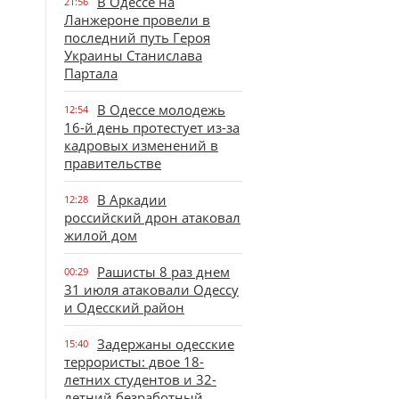
В Одессе на
21:56
Ланжероне провели в
последний путь Героя
Украины Станислава
Партала
В Одессе молодежь
12:54
16-й день протестует из-за
кадровых изменений в
правительстве
В Аркадии
12:28
российский дрон атаковал
жилой дом
Рашисты 8 раз днем
00:29
31 июля атаковали Одессу
и Одесский район
Задержаны одесские
15:40
террористы: двое 18-
летних студентов и 32-
летний безработный