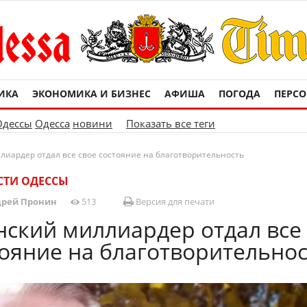
ИКА
ЭКОНОМИКА И БИЗНЕС
АФИША
ПОГОДА
ПЕРС
Одессы
Одесса
новини
Показать все теги
иардер отдал все свое состояние на благотворительность
СТИ ОДЕССЫ
рей Пронин
513
Версия для печати
ский миллиардер отдал все
тояние на благотворительно