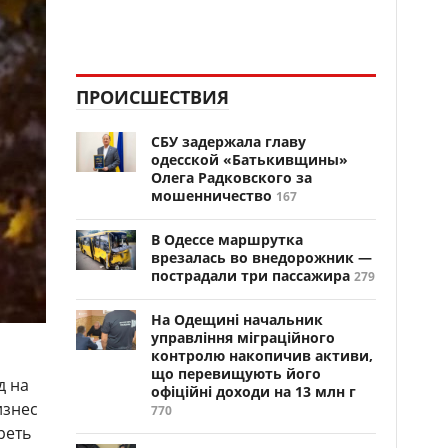
ПРОИСШЕСТВИЯ
СБУ задержала главу
одесской «Батькивщины»
Олега Радковского за
мошенничество
167
В Одессе маршрутка
врезалась во внедорожник —
пострадали три пассажира
279
На Одещині начальник
управління міграційного
контролю накопичив активи,
що перевищують його
д на
офіційні доходи на 13 млн г
изнес
770
реть