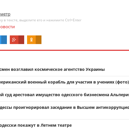
ометр
 в тексте, выделите его и нажимите Ctrl+Enter
овости
смен возглавил космическое агентство Украины
мериканский военный корабль для участия в учениях (фото)
 суд арестовал имущество одесского бизнесмена Альпери
дессы проигнорировал заседание в Высшем антикоррупци
-одесски покажут в Летнем театре