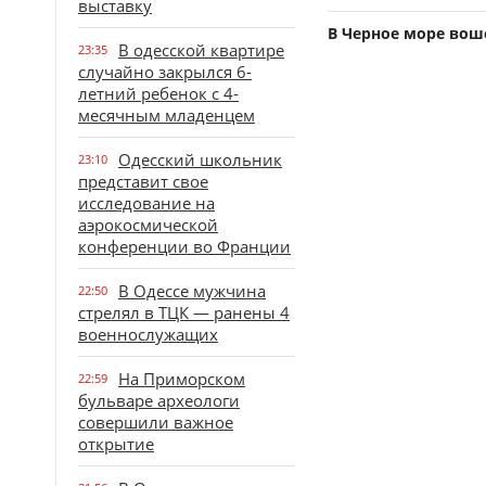
выставку
В Черное море вош
В одесской квартире
23:35
случайно закрылся 6-
летний ребенок с 4-
месячным младенцем
Одесский школьник
23:10
представит свое
исследование на
аэрокосмической
конференции во Франции
В Одессе мужчина
22:50
стрелял в ТЦК — ранены 4
военнослужащих
На Приморском
22:59
бульваре археологи
совершили важное
открытие