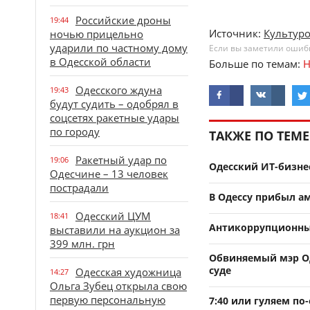
Российские дроны
19:44
Источник:
Культур
ночью прицельно
ударили по частному дому
Если вы заметили ошибку
в Одесской области
Больше по темам:
Н
Одесского ждуна
19:43
будут судить – одобрял в
соцсетях ракетные удары
по городу
ТАКЖЕ ПО ТЕМЕ
Ракетный удар по
19:06
Одесский ИТ-бизне
Одесчине – 13 человек
пострадали
В Одессу прибыл а
Одесский ЦУМ
18:41
Антикоррупционный
выставили на аукцион за
399 млн. грн
Обвиняемый мэр О
суде
Одесская художница
14:27
Ольга Зубец открыла свою
первую персональную
7:40 или гуляем по