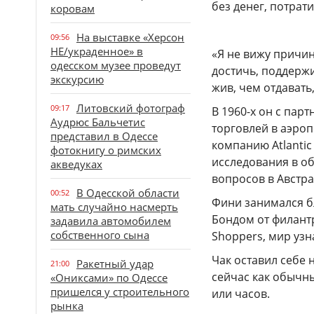
без денег, потрат
коровам
На выставке «Херсон
09:56
НЕ/украденное» в
«Я не вижу причи
одесском музее проведут
достичь, поддержи
экскурсию
жив, чем отдавать
Литовский фотограф
09:17
В 1960-х он с пар
Аудрюс Бальчетис
торговлей в аэроп
представил в Одессе
компанию Atlantic
фотокнигу о римских
исследования в о
акведуках
вопросов в Австр
В Одесской области
00:52
Фини занимался б
мать случайно насмерть
Бондом от филантр
задавила автомобилем
собственного сына
Shoppers, мир узн
Чак оставил себе 
Ракетный удар
21:00
сейчас как обычн
«Ониксами» по Одессе
пришелся у строительного
или часов.
рынка