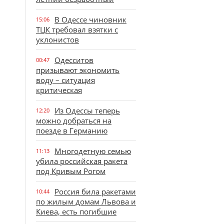
В Одессе чиновник
15:06
ТЦК требовал взятки с
уклонистов
Одесситов
00:47
призывают экономить
воду – ситуация
критическая
Из Одессы теперь
12:20
можно добраться на
поезде в Германию
Многодетную семью
11:13
убила российская ракета
под Кривым Рогом
Россия била ракетами
10:44
по жилым домам Львова и
Киева, есть погибшие