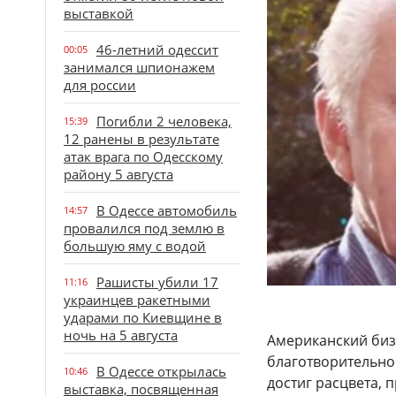
выставкой
46-летний одессит
00:05
занимался шпионажем
для россии
Погибли 2 человека,
15:39
12 ранены в результате
атак врага по Одесскому
району 5 августа
В Одессе автомобиль
14:57
провалился под землю в
большую яму с водой
Рашисты убили 17
11:16
украинцев ракетными
ударами по Киевщине в
ночь на 5 августа
Американский биз
благотворительнос
В Одессе открылась
10:46
достиг расцвета, 
выставка, посвященная