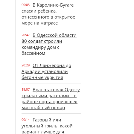
В Каролино-Бугаге
00:05
спасли ребенка,
отнесенного в открытое
море на матрасе
В Одесской области
20:47
80 солдат строили
командиру дом с
бассейном
От Ланжерона до
20:29
Аркадии установили
бетонные укрытия
Враг атаковал Одессу
19:07
крылатыми ракетами – в
районе порта произошел
масштабный пожар
Газовый или
00:14
угольный гриль: какой
вариант лучше для