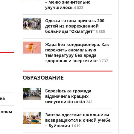
– меню значительно
улучшилось
4 022
Одесса готова принять 200
детей из поврежденной
больницы “Охматдет”
3 885
Жара без кондиционера. Как
пережить аномальную
температуру без вреда
здоровью и энергетике
3 737
ОБРАЗОВАНИЕ
Березівська громада
відзначила кращих
на
випускників шкіл
242
онном
Завтра одесские школьники
возвращаются к очной учебе,
– Буйневич
1 019