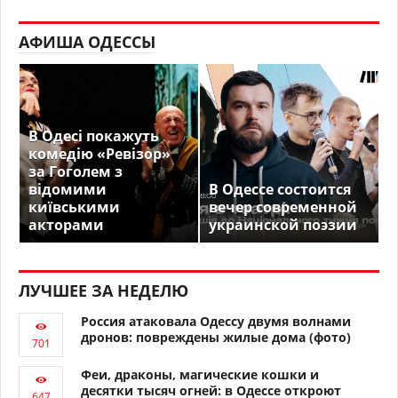
АФИША ОДЕССЫ
В Одесі покажуть
комедію «Ревізор»
за Гоголем з
відомими
В Одессе состоится
київськими
вечер современной
акторами
украинской поэзии
ЛУЧШЕЕ ЗА НЕДЕЛЮ
Россия атаковала Одессу двумя волнами
дронов: повреждены жилые дома (фото)
Феи, драконы, магические кошки и
десятки тысяч огней: в Одессе откроют