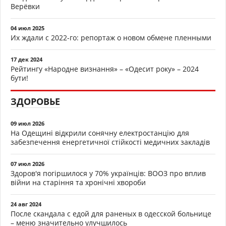
Верёвки
04 июл 2025
Их ждали с 2022-го: репортаж о новом обмене пленными
17 дек 2024
Рейтингу «Народне визнання» – «Одесит року» – 2024
бути!
ЗДОРОВЬЕ
09 июл 2026
На Одещині відкрили сонячну електростанцію для
забезпечення енергетичної стійкості медичних закладів
07 июл 2026
Здоров'я погіршилося у 70% українців: ВООЗ про вплив
війни на старіння та хронічні хвороби
24 авг 2024
После скандала с едой для раненых в одесской больнице
– меню значительно улучшилось