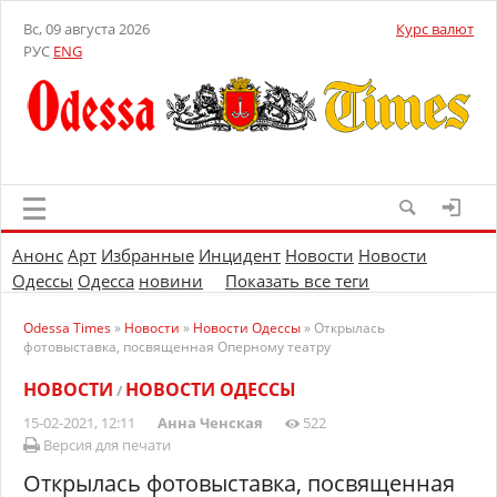
Вс, 09 августа 2026
Курс валют
РУС
ENG
Анонс
Арт
Избранные
Инцидент
Новости
Новости
Одессы
Одесса
новини
Показать все теги
Odessa Times
»
Новости
»
Новости Одессы
» Открылась
фотовыставка, посвященная Оперному театру
НОВОСТИ
НОВОСТИ ОДЕССЫ
/
15-02-2021, 12:11
Анна Ченская
522
Версия для печати
Открылась фотовыставка, посвященная