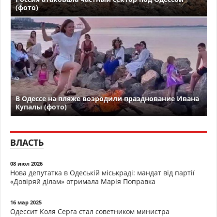
(фото)
В Одессе на пляже возродили празднование Ивана
Купалы (фото)
ВЛАСТЬ
08 июл 2026
Нова депутатка в Одеській міськраді: мандат від партії
«Довіряй ділам» отримала Марія Поправка
16 мар 2025
Одессит Коля Серга стал советником министра