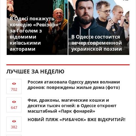
В Одесі покажуть
комедію «Ревізор»
за Гоголем з
відомими
В Одессе состоится
київськими
вечер современной
акторами
украинской поэзии
ЛУЧШЕЕ ЗА НЕДЕЛЮ
Россия атаковала Одессу двумя волнами
дронов: повреждены жилые дома (фото)
Феи, драконы, магические кошки и
десятки тысяч огней: в Одессе откроют
масштабный «Парк фонарей»
НОВИЙ ПЛЯЖ «РИБАЧОК» ВЖЕ ВІДКРИТИЙ!