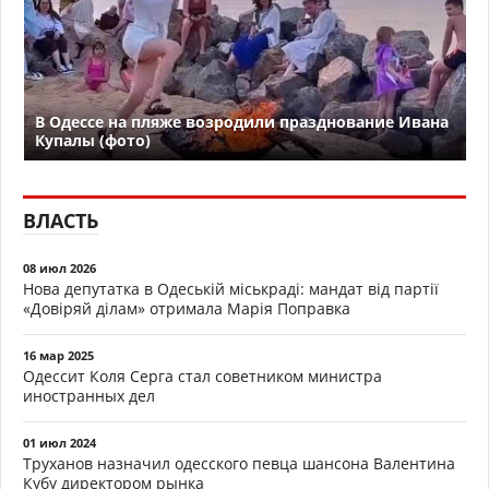
В Одессе на пляже возродили празднование Ивана
Купалы (фото)
ВЛАСТЬ
08 июл 2026
Нова депутатка в Одеській міськраді: мандат від партії
«Довіряй ділам» отримала Марія Поправка
16 мар 2025
Одессит Коля Серга стал советником министра
иностранных дел
01 июл 2024
Труханов назначил одесского певца шансона Валентина
Кубу директором рынка