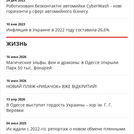
24 дек 2023
Роботизовані безконтактні автомийки CyberWash - нові
горизонти у сфері автомийного бізнесу
10 янв 2023
Инфляция в Украине в 2022 году составила 26,6%
ЖИЗНЬ
16 июн 2026
Магические эльфы, феи и драконы: в Одессе открыли
Парк 50 тыс. фонарей
16 июн 2026
НОВИЙ ПЛЯЖ «РИБАЧОК» ВЖЕ ВІДКРИТИЙ!
13 апр 2026
В Одессе выступит гордость Украины – хор ім. Г. Г.
Верёвки
04 июл 2025
Их ждали с 2022-го: репортаж о новом обмене пленными