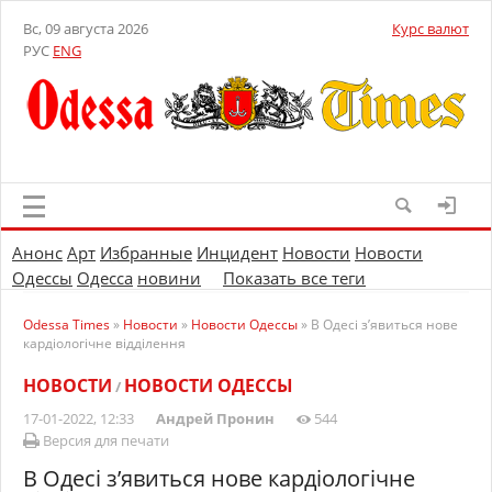
Вс, 09 августа 2026
Курс валют
РУС
ENG
Анонс
Арт
Избранные
Инцидент
Новости
Новости
Одессы
Одесса
новини
Показать все теги
Odessa Times
»
Новости
»
Новости Одессы
» В Одесі з’явиться нове
кардіологічне відділення
НОВОСТИ
НОВОСТИ ОДЕССЫ
/
17-01-2022, 12:33
Андрей Пронин
544
Версия для печати
В Одесі з’явиться нове кардіологічне