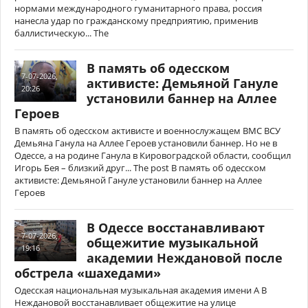
нормами международного гуманитарного права, россия
нанесла удар по гражданскому предприятию, применив
баллистическую... The
В память об одесском
7-07-2026,
активисте: Демьяной Гануле
20:26
установили баннер на Аллее
Героев
В память об одесском активисте и военнослужащем ВМС ВСУ
Демьяна Ганула на Аллее Героев установили баннер. Но не в
Одессе, а на родине Ганула в Кировоградской области, сообщил
Игорь Бея – близкий друг... The post В память об одесском
активисте: Демьяной Гануле установили баннер на Аллее
Героев
В Одессе восстанавливают
7-07-2026,
общежитие музыкальной
19:16
академии Неждановой после
обстрела «шахедами»
Одесская национальная музыкальная академия имени А В
Неждановой восстанавливает общежитие на улице