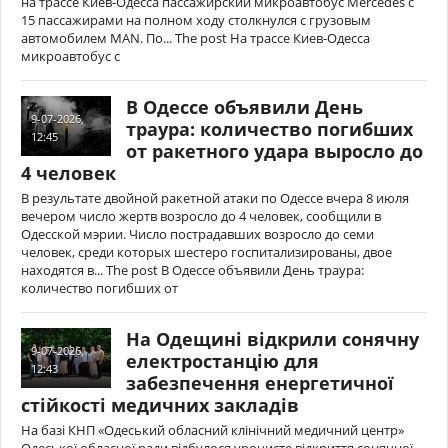
на трассе Киев-Одесса пассажирский микроавтобус Mercedes с
15 пассажирами на полном ходу столкнулся с грузовым
автомобилем MAN. По... The post На трассе Киев-Одесса
микроавтобус с
В Одессе объявили День
9-07-2026,
траура: количество погибших
12:45
от ракетного удара выросло до
4 человек
В результате двойной ракетной атаки по Одессе вчера 8 июля
вечером число жертв возросло до 4 человек, сообщили в
Одесской мэрии. Число пострадавших возросло до семи
человек, среди которых шестеро госпитализированы, двое
находятся в... The post В Одессе объявили День траура:
количество погибших от
На Одещині відкрили сонячну
9-07-2026,
електростанцію для
12:43
забезпечення енергетичної
стійкості медичних закладів
На базі КНП «Одеський обласний клінічний медичний центр»