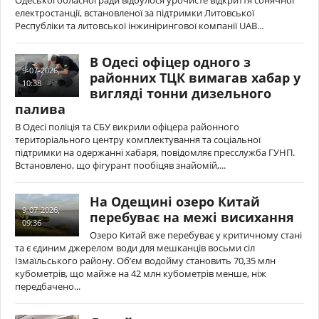
Одеської обласної ради відбулося урочисте відкриття сонячної
електростанції, встановленої за підтримки Литовської
Республіки та литовської інжинірингової компанії UAB...
В Одесі офіцер одного з
9-07-2026,
районних ТЦК вимагав хабар у
10:38
вигляді тонни дизельного
палива
В Одесі поліція та СБУ викрили офіцера районного
територіального центру комплектування та соціальної
підтримки на одержанні хабаря, повідомляє пресслужба ГУНП.
Встановлено, що фігурант пообіцяв знайомій,...
На Одещині озеро Китай
9-07-2026,
перебуває на межі висихання
09:36
Озеро Китай вже перебуває у критичному стані
та є єдиним джерелом води для мешканців восьми сіл
Ізмаїльського району. Об’єм водойму становить 70,35 млн
кубометрів, що майже на 42 млн кубометрів менше, ніж
передбачено...