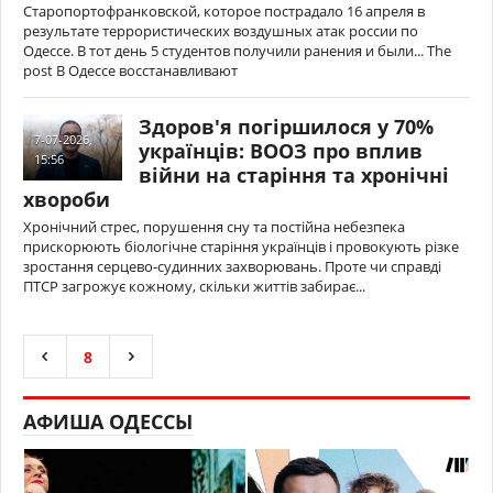
Старопортофранковской, которое пострадало 16 апреля в
результате террористических воздушных атак россии по
Одессе. В тот день 5 студентов получили ранения и были... The
post В Одессе восстанавливают
Здоров'я погіршилося у 70%
7-07-2026,
українців: ВООЗ про вплив
15:56
війни на старіння та хронічні
хвороби
Хронічний стрес, порушення сну та постійна небезпека
прискорюють біологічне старіння українців і провокують різке
зростання серцево-судинних захворювань. Проте чи справді
ПТСР загрожує кожному, скільки життів забирає...
8
АФИША ОДЕССЫ