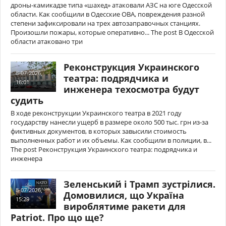
дроны-камикадзе типа «шахед» атаковали АЗС на юге Одесской
области. Как сообщили в Одесские ОВА, повреждения разной
степени зафиксировали на трех автозаправочных станциях.
Произошли пожары, которые оперативно... The post В Одесской
области атаковано три
Реконструкция Украинского
8-07-2026,
театра: подрядчика и
16:01
инженера техосмотра будут
судить
В ходе реконструкции Украинского театра в 2021 году
государству нанесли ущерб в размере около 500 тыс. грн из-за
фиктивных документов, в которых завысили стоимость
выполненных работ и их объемы. Как сообщили в полиции, в...
The post Реконструкция Украинского театра: подрядчика и
инженера
Зеленський і Трамп зустрілися.
8-07-2026,
Домовилися, що Україна
15:29
вироблятиме ракети для
Patriot. Про що ще?