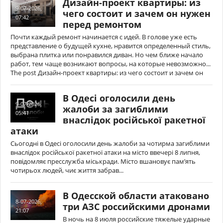
Дизайн-проект квартиры: из
9-07-2026,
чего состоит и зачем он нужен
07:42
перед ремонтом
Почти каждый ремонт начинается с идей. В голове уже есть
представление о будущей кухне, нравится определенный стиль,
выбрана плитка или понравился диван. Но чем ближе начало
работ, тем чаще возникают вопросы, на которые невозможно...
The post Дизайн-проект квартиры: из чего состоит и зачем он
В Одесі оголосили день
9-07-2026,
жалоби за загиблими
05:41
внаслідок російської ракетної
атаки
Сьогодні в Одесі оголосили день жалоби за чотирма загиблими
внаслідок російської ракетної атаки на місто ввечері 8 липня,
повідомляє пресслужба міськради. Місто вшановує пам’ять
чотирьох людей, чиє життя забрав...
В Одесской области атаковано
8-07-2026,
три АЗС российскими дронами
21:07
В ночь на 8 июля российские тяжелые ударные