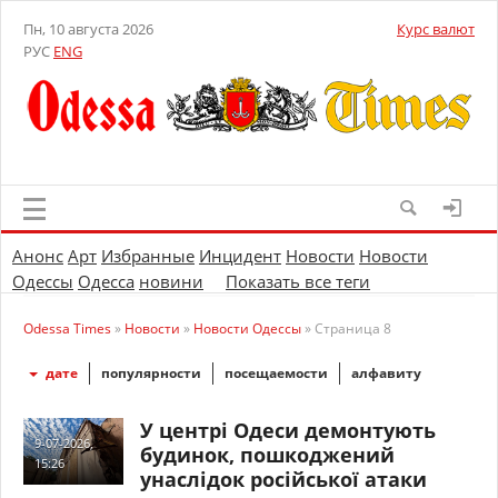
Пн, 10 августа 2026
Курс валют
РУС
ENG
Анонс
Арт
Избранные
Инцидент
Новости
Новости
Одессы
Одесса
новини
Показать все теги
Odessa Times
»
Новости
»
Новости Одессы
» Страница 8
дате
популярности
посещаемости
алфавиту
У центрі Одеси демонтують
9-07-2026,
будинок, пошкоджений
15:26
унаслідок російської атаки