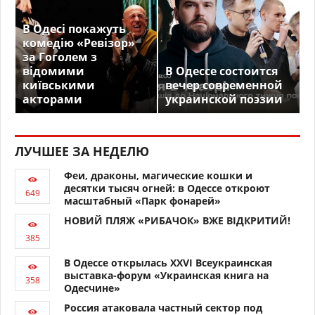
В Одесі покажуть
комедію «Ревізор»
за Гоголем з
відомими
В Одессе состоится
київськими
вечер современной
акторами
украинской поэзии
ЛУЧШЕЕ ЗА НЕДЕЛЮ
Феи, драконы, магические кошки и
десятки тысяч огней: в Одессе откроют
масштабный «Парк фонарей»
НОВИЙ ПЛЯЖ «РИБАЧОК» ВЖЕ ВІДКРИТИЙ!
В Одессе открылась XXVI Всеукраинская
выставка-форум «Украинская книга на
Одесчине»
Россия атаковала частный сектор под