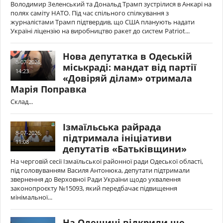
Володимир Зеленський та Дональд Трамп зустрілися в Анкарі на
полях саміту НАТО. Під час спільного спілкування з
журналістами Трамп підтвердив, що США планують надати
Україні ліцензію на виробництво ракет до систем Patriot...
Нова депутатка в Одеській
8-07-2026,
міськраді: мандат від партії
14:23
«Довіряй ділам» отримала
Марія Поправка
Склад...
Ізмаїльська райрада
8-07-2026,
підтримала ініціативи
11:08
депутатів «Батьківщини»
На черговій сесії Ізмаїльської районної ради Одеської області,
під головуванням Василя Антонюка, депутати підтримали
звернення до Верховної Ради України щодо ухвалення
законопроєкту №15093, який передбачає підвищення
мінімальної...
На Одещині відкрили ще