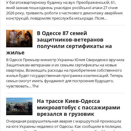
У багатоквартирному будинку на вул. Преображенській, 61,
який зазнав пошкоджень унаслідок російської атаки 27 січня
2026 року, тривають роботи з часткового демонтажу аварійних
конструкцій, повідомляє пресслужба міськради. Після...
В Одессе 87 семей
9-07-2026,
защитников-ветеранов
14:29
получили сертификаты на
жилье
В Одессе Премьер-министр Украины Юлия Свириденко вручила
Защитникам-ветеранам и их семьям сертификаты на новые
квартиры. Возмещать расходы на приобретение собственного
жилья будет государственная программа компенсаций. Теперь
семьи смогут иметь фундамент для построения будущего,
чувствовать... The
На трассе Киев-Одесса
9-07-2026,
микроавтобус с пассажирами
13:15
врезался в грузовик
Очередная разрушительная авария с маршруткой произошла
на юге Украины недалеко от Одессы. Как сообщили в полиции,