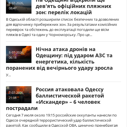
8-07-2026,
дев'ять офіційних пляжних
08:47
зон: перелік локацій
В Одеській області розширили список безпечних та дозволених
для відпочинку прибережних зон. За результатами комісійних
перевірок та обстежень до експлуатації погодили ще вісім
пляжів в Одесі та один у Чорноморську. Про це...
Нічна атака дронів на
8-07-2026,
Одещину: під ударом АЗС та
06:18
енергетика, кількість
поранених від вечірнього удару зросла
У...
Россия атаковала Одессу
7-07-2026,
баллистической ракетой
21:08
«Искандер» – 6 человек
пострадали
Сегодня 7 июля около 19:15 российские оккупанты нанесли по
Одессе очередной террористический удар баллистической
ракетой. Как сообщили в Одесской ОВА, цинично пренебрегая