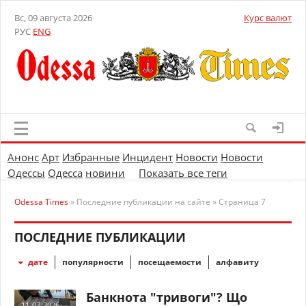
Вс, 09 августа 2026
Курс валют
РУС
ENG
Анонс
Арт
Избранные
Инцидент
Новости
Новости
Одессы
Одесса
новини
Показать все теги
Odessa Times
» Последние публикации на сайте » Страница 7
ПОСЛЕДНИЕ ПУБЛИКАЦИИ
дате
популярности
посещаемости
алфавиту
Банкнота "тривоги"? Що
11-07-2026,