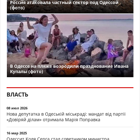
Россия атаковала частный сектор под Одессой
(фото)
В Одессе на пляже возродили празднование Ивана
Купалы (фото)
ВЛАСТЬ
08 июл 2026
Нова депутатка в Одеській міськраді: мандат від партії
«Довіряй ділам» отримала Марія Поправка
16 мар 2025
Одессит Коля Серга стал советником министра