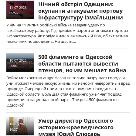
Нічний обстріл Одещини:
11-07-2026,
окупанти атакували портову
05:56
інфраструктуру Ізмаїльщини
У ніч на 11 липня російські війська завдали удару по
Ізмаїльському району. Під прицілом ворога опинилася портова
інфраструктура. Як повідомили в Ізмаїльській РВА, об'єкт зазнав
незначних пошкоджень. На щастя,...
500 фламинго в Одесской
10-07-2026,
области пытаются вывести
20:02
птенцов, но им мешает война
Война московитов-андрофагов не только разрушает города и
уничтожает человеческую жизнь, но наносит невероятный вред
природе. Очередной пример такого влияния находится в
Одесской области. Большая стая фламинго уже 4-лет подряд
прилетает в национальный парк... The post 500 фламинго в
Одесской
Умер директор Одесского
10-07-2026,
историко-краеведческого
19:27
музея Юрий Слюсарь