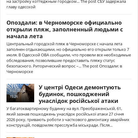
на застройку коттеджным городком... The post СБУ задержала
главу одесской
Опоздали: в Черноморске официально
открыли пляж, заполненный людьми с
начала лета
Центральный городской пляж в Черноморске с начала лета
заполнен отдыхающими, но официально его открыли только 7
июля. В Одесской ОВА сообщили, что провели все необходимые
обследования, позволившие предоставить пляжу статус
безопасного. Риторический вопрос –... The post Опоздали: в
Черноморске
У центрі Одеси демонтують
9-07-2026,
будинок, пошкоджений
15:26
унаслідок російської атаки
У багатоквартирному будинку на вул. Преображенській, 61,
який зазнав пошкоджень унаслідок російської атаки 27 січня
2026 року, тривають роботи з часткового демонтажу аварійних
конструкцій, повідомляє пресслужба міськради. Після...