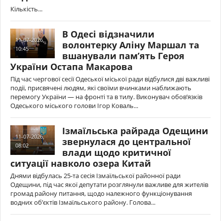
Кількість...
В Одесі відзначили
11-07-2026,
волонтерку Аліну Маршал та
10:45
вшанували пам’ять Героя
України Остапа Макарова
Під час чергової сесії Одеської міської ради відбулися дві важливі
події, присвячені людям, які своїми вчинками наближають
перемогу України — на фронті та в тилу. Виконувач обов’язків
Одеського міського голови Ігор Коваль...
Ізмаїльська райрада Одещини
11-07-2026,
звернулася до центральної
08:02
влади щодо критичної
ситуації навколо озера Китай
Днями відбулась 25-та сесія Ізмаїльської районної ради
Одещини, під час якої депутати розглянули важливе для жителів
громад району питання, щодо належного функціонування
водних об’єктів Ізмаїльського району. Голова...