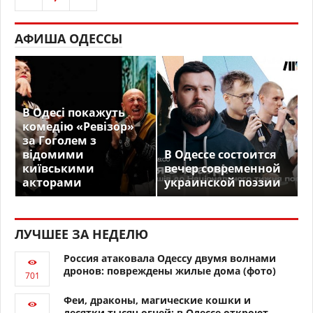
АФИША ОДЕССЫ
В Одесі покажуть
комедію «Ревізор»
за Гоголем з
відомими
В Одессе состоится
київськими
вечер современной
акторами
украинской поэзии
ЛУЧШЕЕ ЗА НЕДЕЛЮ
Россия атаковала Одессу двумя волнами
дронов: повреждены жилые дома (фото)
Феи, драконы, магические кошки и
десятки тысяч огней: в Одессе откроют