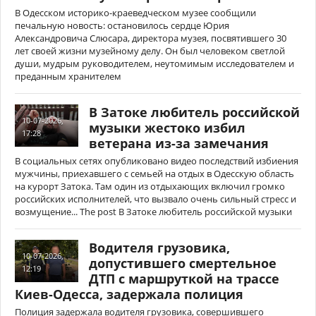
В Одесском историко-краеведческом музее сообщили
печальную новость: остановилось сердце Юрия
Александровича Слюсара, директора музея, посвятившего 30
лет своей жизни музейному делу. Он был человеком светлой
души, мудрым руководителем, неутомимым исследователем и
преданным хранителем
В Затоке любитель российской
10-07-2026,
музыки жестоко избил
17:28
ветерана из-за замечания
В социальных сетях опубликовано видео последствий избиения
мужчины, приехавшего с семьей на отдых в Одесскую область
на курорт Затока. Там один из отдыхающих включил громко
российских исполнителей, что вызвало очень сильный стресс и
возмущение... The post В Затоке любитель российской музыки
Водителя грузовика,
10-07-2026,
допустившего смертельное
12:19
ДТП с маршруткой на трассе
Киев-Одесса, задержала полиция
Полиция задержала водителя грузовика, совершившего