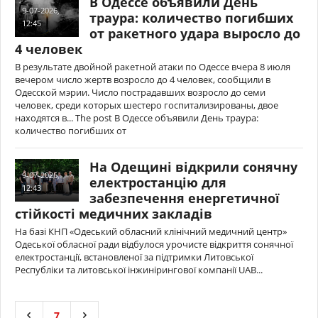
В Одессе объявили День
9-07-2026,
траура: количество погибших
12:45
от ракетного удара выросло до
4 человек
В результате двойной ракетной атаки по Одессе вчера 8 июля
вечером число жертв возросло до 4 человек, сообщили в
Одесской мэрии. Число пострадавших возросло до семи
человек, среди которых шестеро госпитализированы, двое
находятся в... The post В Одессе объявили День траура:
количество погибших от
На Одещині відкрили сонячну
9-07-2026,
електростанцію для
12:43
забезпечення енергетичної
стійкості медичних закладів
На базі КНП «Одеський обласний клінічний медичний центр»
Одеської обласної ради відбулося урочисте відкриття сонячної
електростанції, встановленої за підтримки Литовської
Республіки та литовської інжинірингової компанії UAB...
7