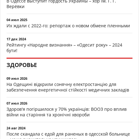
В Одессе выступит гордость Украины – хор ім. Г. Г.
Верёвки
04 июл 2025
Их ждали с 2022-го: репортаж о новом обмене пленными
17 дек 2024
Рейтингу «Народне визнання» – «Одесит року» – 2024
бути!
ЗДОРОВЬЕ
09 июл 2026
На Одещині відкрили сонячну електростанцію для
забезпечення енергетичної стійкості медичних закладів
07 июл 2026
Здоров'я погіршилося у 70% українців: ВООЗ про вплив
війни на старіння та хронічні хвороби
24 авг 2024
После скандала с едой для раненых в одесской больнице