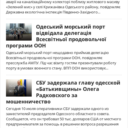
аварії на каналізаційному колекторі поблизу житлового масиву
«Зелений мис» у селі Крижанівка Одеського району, повідомляє
Державна екологічна інспекція Південно-Західного...
Одеський морський порт
10-07-2026,
відвідала делегація
05:55
Всесвітньої продовольчої
програми ООН
Одеський морський порт нещодавно приймав делегацію
Всесвітньої продовольчої програми ООН, повідомляє
пресслужба АМПУ. Під час візиту гостям презентували роботу
порту в умовах воєнного стану. ВПП ООН використовує...
СБУ задержала главу одесской
10-07-2026,
«Батькивщины» Олега
00:13
Радковского за
мошенничество
Сегодня 10 июля оперативники СБУ задержали одного из
заместителей председателя Одесского областного совета.
Сообщается, что он требовал 50 тыс. долларов США от местного
предпринимателя за помощь в решении вопроса разрешения