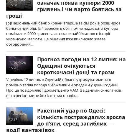
означає поява купюри 2000
15:38
гривень і чи варто боятись за
гроші
[b]Національний банк України вперше за сім років розширює
банкнотний ряд. Із 4 вересня в обіг почне надходити купюра
номіналом 2000 гривень, яка стане найбільшою в історії
української валюти. Це рішення вже викликало жваве
обговорення...
Прогноз погоди на 12 липня: на
11-07-2026,
Одещині очікуються
15:26
короткочасні дощі та грози
У неділю, 12 липня, в Одеській області утримуватиметься
помірно тепла погода з можливими опадами у денні години.
Про це повідомляє Гідрометцентр ЧАМ. За даними синоптиків,
ніч в регіоні мине без істотних опадів,...
Ракетний удар по Одесі:
11-07-2026,
кількість постраждалих зросла
13:27
до п’яти, серед загиблих —
водії вантажівок