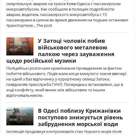
смертельную аварию на трассе Киев-Одесса с пассажирским
микроавтобусом. Как сообщили в полиции подробности
аварии, водитель пассажирского микроавтобуса с 15
пассажирами в салоне во время движения на подъем остановил
транспортное... The post
У Затоці чоловік побив
10-07-2026,
військового металевою
09:35
палкою через зауваження
щодо російської музики
Поліцейські розпочали кримінальне провадження за фактом
побиття військового. Подія мала місце минулого тижня ввечері
на одній з баз відпочинку у курортному селищі Затока,
повідомляє пресслужба ГУНП. Попередньо встановлено, що в
ході конфлікту, який виник між військовим та іншим
відпочивальником,
В Одесі поблизу Крижанівки
10-07-2026,
поступово знижується рівень
09:30
забруднення морської води
Інспекція продовжує контролювати стан Чорного моря після