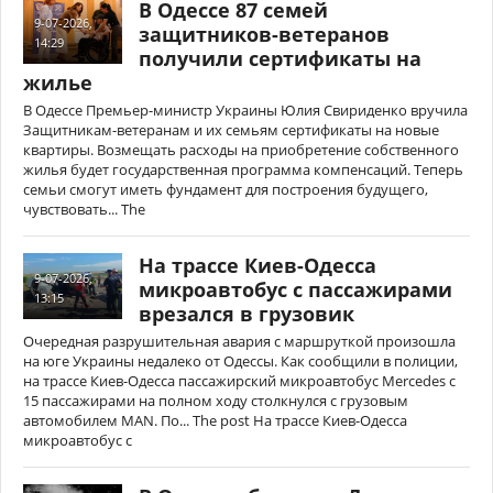
В Одессе 87 семей
9-07-2026,
защитников-ветеранов
14:29
получили сертификаты на
жилье
В Одессе Премьер-министр Украины Юлия Свириденко вручила
Защитникам-ветеранам и их семьям сертификаты на новые
квартиры. Возмещать расходы на приобретение собственного
жилья будет государственная программа компенсаций. Теперь
семьи смогут иметь фундамент для построения будущего,
чувствовать... The
На трассе Киев-Одесса
9-07-2026,
микроавтобус с пассажирами
13:15
врезался в грузовик
Очередная разрушительная авария с маршруткой произошла
на юге Украины недалеко от Одессы. Как сообщили в полиции,
на трассе Киев-Одесса пассажирский микроавтобус Mercedes с
15 пассажирами на полном ходу столкнулся с грузовым
автомобилем MAN. По... The post На трассе Киев-Одесса
микроавтобус с