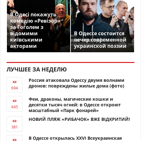
В Одесі покажуть
комедію «Ревізор»
за Гоголем з
відомими
В Одессе состоится
київськими
вечер современной
акторами
украинской поэзии
ЛУЧШЕЕ ЗА НЕДЕЛЮ
Россия атаковала Одессу двумя волнами
дронов: повреждены жилые дома (фото)
Феи, драконы, магические кошки и
десятки тысяч огней: в Одессе откроют
масштабный «Парк фонарей»
НОВИЙ ПЛЯЖ «РИБАЧОК» ВЖЕ ВІДКРИТИЙ!
В Одессе открылась XXVI Всеукраинская