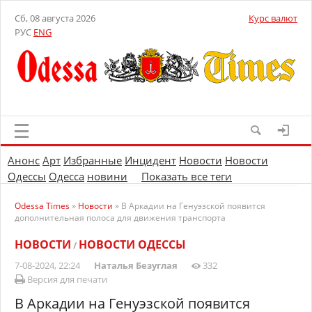
Сб, 08 августа 2026
Курс валют
РУС
ENG
Анонс
Арт
Избранные
Инцидент
Новости
Новости
Одессы
Одесса
новини
Показать все теги
Odessa Times
»
Новости
» В Аркадии на Генуэзской появится
дополнительная полоса для движения транспорта
НОВОСТИ
НОВОСТИ ОДЕССЫ
/
7-08-2024, 22:24
Наталья Безуглая
332
Версия для печати
В Аркадии на Генуэзской появится