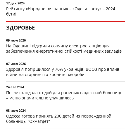
17 дек 2024
Рейтингу «Народне визнання» – «Одесит року» – 2024
бути!
ЗДОРОВЬЕ
09 июл 2026
На Одещині відкрили сонячну електростанцію для
забезпечення енергетичної стійкості медичних закладів
07 июл 2026
Здоров'я погіршилося у 70% українців: ВООЗ про вплив
війни на старіння та хронічні хвороби
24 авг 2024
После скандала с едой для раненых в одесской больнице
– меню значительно улучшилось
08 июл 2024
Одесса готова принять 200 детей из поврежденной
больницы “Охматдет”