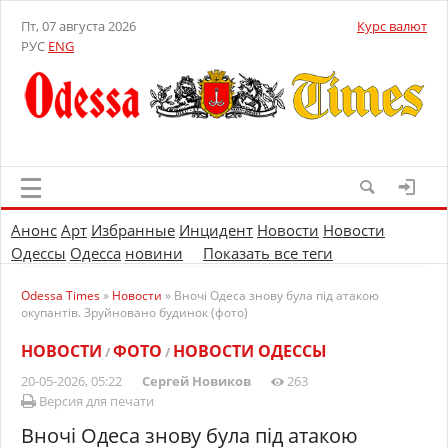
Пт, 07 августа 2026
Курс валют
РУС
ENG
Анонс
Арт
Избранные
Инцидент
Новости
Новости
Одессы
Одесса
новини
Показать все теги
Odessa Times
»
Новости
» Вночі Одеса знову була під атакою
окупантів. Зруйновано будинок (фото)
НОВОСТИ
ФОТО
НОВОСТИ ОДЕССЫ
/
/
20-05-2026, 05:22
Сергей Новиков
263
Версия для печати
Вночі Одеса знову була під атакою