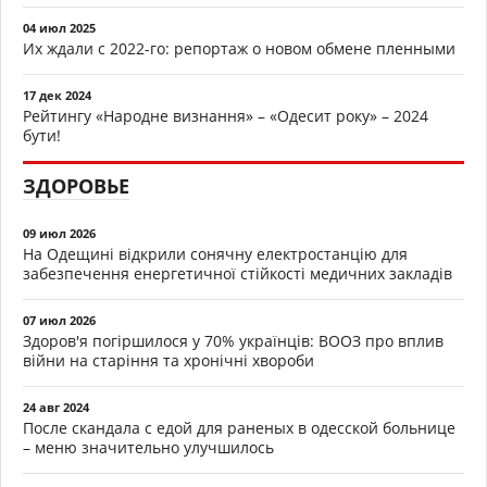
04 июл 2025
Их ждали с 2022-го: репортаж о новом обмене пленными
17 дек 2024
Рейтингу «Народне визнання» – «Одесит року» – 2024
бути!
ЗДОРОВЬЕ
09 июл 2026
На Одещині відкрили сонячну електростанцію для
забезпечення енергетичної стійкості медичних закладів
07 июл 2026
Здоров'я погіршилося у 70% українців: ВООЗ про вплив
війни на старіння та хронічні хвороби
24 авг 2024
После скандала с едой для раненых в одесской больнице
– меню значительно улучшилось