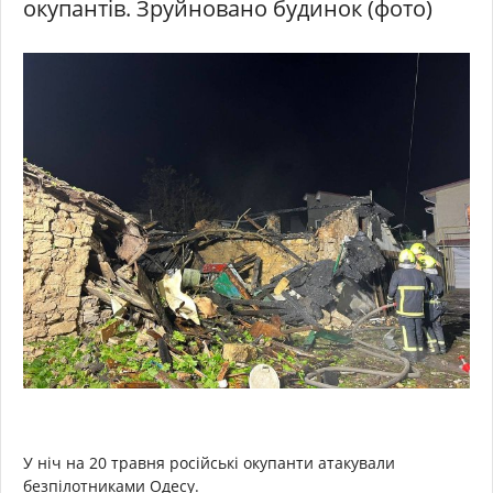
окупантів. Зруйновано будинок (фото)
У ніч на 20 травня російські окупанти атакували
безпілотниками Одесу.