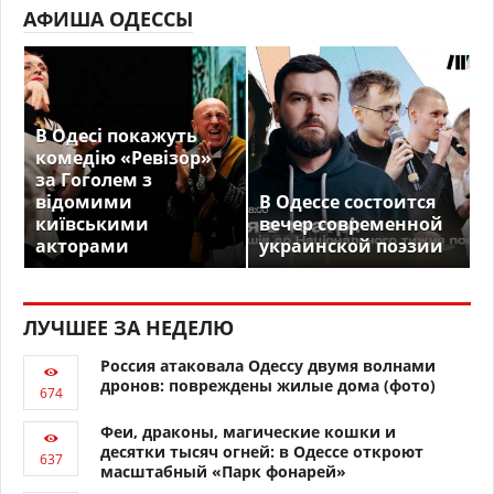
АФИША ОДЕССЫ
В Одесі покажуть
комедію «Ревізор»
за Гоголем з
відомими
В Одессе состоится
київськими
вечер современной
акторами
украинской поэзии
ЛУЧШЕЕ ЗА НЕДЕЛЮ
Россия атаковала Одессу двумя волнами
дронов: повреждены жилые дома (фото)
Феи, драконы, магические кошки и
десятки тысяч огней: в Одессе откроют
масштабный «Парк фонарей»