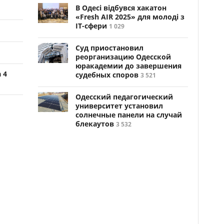
В Одесі відбувся хакатон
«Fresh AIR 2025» для молоді з
ІТ-сфери
1 029
Суд приостановил
реорганизацию Одесской
юракадемии до завершения
 4
судебных споров
3 521
Одесский педагогический
университет установил
солнечные панели на случай
блекаутов
3 532