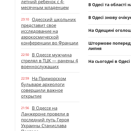
летний ребенок с 4-
В Одесі та області
месячным младенцем
В Одесі знову очік
Одесский школьник
23:10
представит свое
На Одещині оголош
исследование на
аэрокосмической
конференции во Франции
Штормове попередж
липня
В Одессе мужчина
22:50
стрелял в ТЦК — ранены 4
На сьогодні в Одес
военнослужащих
На Приморском
22:59
бульваре археологи
совершили важное
открытие
В Одессе на
21:56
Ланжероне провели в
последний путь Героя
Украины Станислава