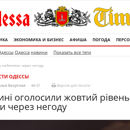
ИКА
ЭКОНОМИКА И БИЗНЕС
АФИША
ПОГОДА
ПЕРС
Одессы
Одесса
новини
Показать все теги
 небезпеки через негоду
СТИ ОДЕССЫ
лья Безуглая
95
Версия для печати
ні оголосили жовтий рівень
и через негоду