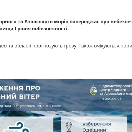
орного та Азовського морів попереджає про небезпе
вища І рівня небезпечності.
десі та області прогнозують грозу. Також очікуються пор