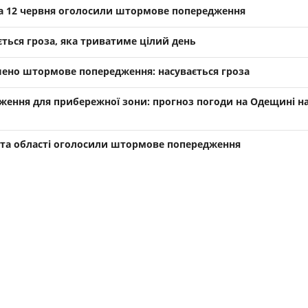
 на 12 червня оголосили штормове попередження
ується гроза, яка триватиме цілий день
ено штормове попередження: насувається гроза
ення для прибережної зони: прогноз погоди на Одещині на
і та області оголосили штормове попередження