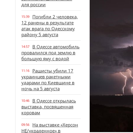
для россии
Погибли 2 человека,
15:39
12 ранены в результате
атак врага по Одесскому
району 5 августа
В Одессе автомобиль
14:57
провалился под землю в
большую яму с водой
Рашисты убили 17
11:16
украинцев ракетными
ударами по Киевщине в
ночь на 5 августа
В Одессе открылась
10:46
выставка, посвященная
коровам
На выставке «Херсон
09:56
НЕ/украденное» в