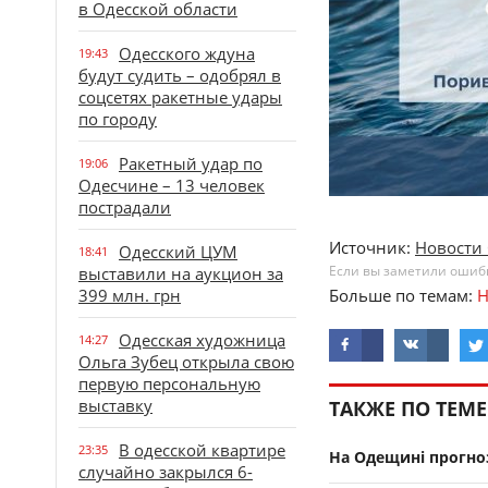
в Одесской области
Одесского ждуна
19:43
будут судить – одобрял в
соцсетях ракетные удары
по городу
Ракетный удар по
19:06
Одесчине – 13 человек
пострадали
Источник:
Новости 
Одесский ЦУМ
18:41
Если вы заметили ошибку
выставили на аукцион за
399 млн. грн
Больше по темам:
Н
Одесская художница
14:27
Ольга Зубец открыла свою
первую персональную
выставку
ТАКЖЕ ПО ТЕМЕ
В одесской квартире
23:35
На Одещині прогно
случайно закрылся 6-