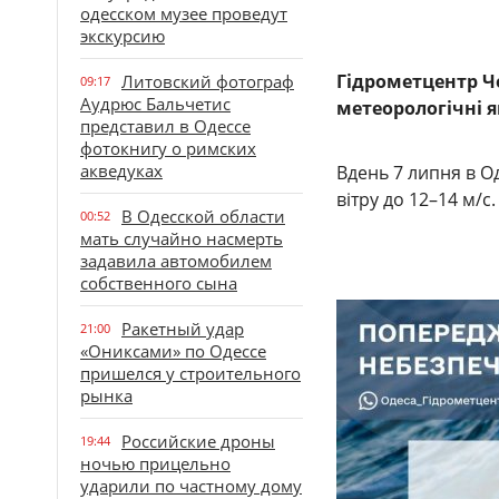
одесском музее проведут
экскурсию
Гідрометцентр Ч
Литовский фотограф
09:17
Аудрюс Бальчетис
метеорологічні я
представил в Одессе
фотокнигу о римских
акведуках
Вдень 7 липня в О
вітру до 12–14 м/с.
В Одесской области
00:52
мать случайно насмерть
задавила автомобилем
собственного сына
Ракетный удар
21:00
«Ониксами» по Одессе
пришелся у строительного
рынка
Российские дроны
19:44
ночью прицельно
ударили по частному дому