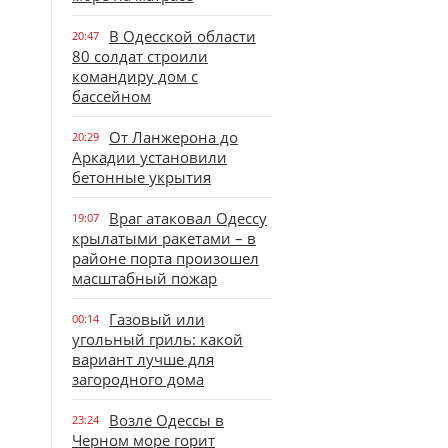
В Одесской области
20:47
80 солдат строили
командиру дом с
бассейном
От Ланжерона до
20:29
Аркадии установили
бетонные укрытия
Враг атаковал Одессу
19:07
крылатыми ракетами – в
районе порта произошел
масштабный пожар
Газовый или
00:14
угольный гриль: какой
вариант лучше для
загородного дома
Возле Одессы в
23:24
Черном море горит