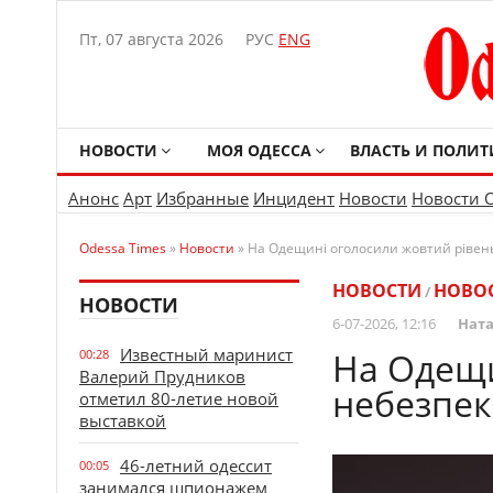
Пт, 07 августа 2026
РУС
ENG
НОВОСТИ
МОЯ ОДЕССА
ВЛАСТЬ И ПОЛИТ
Анонс
Арт
Избранные
Инцидент
Новости
Новости 
Odessa Times
»
Новости
» На Одещині оголосили жовтий рівень
НОВОСТИ
НОВО
/
НОВОСТИ
6-07-2026, 12:16
Ната
Известный маринист
На Одещи
00:28
Валерий Прудников
небезпек
отметил 80-летие новой
выставкой
46-летний одессит
00:05
занимался шпионажем