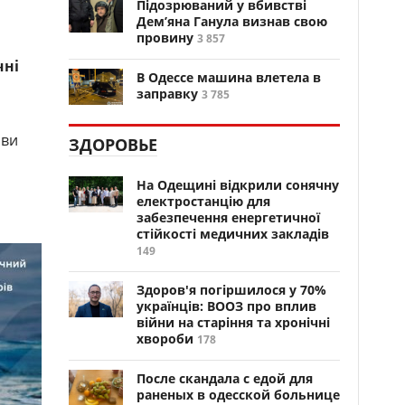
Підозрюваний у вбивстві
Дем’яна Ганула визнав свою
провину
3 857
чні
В Одессе машина влетела в
заправку
3 785
иви
ЗДОРОВЬЕ
На Одещині відкрили сонячну
електростанцію для
забезпечення енергетичної
стійкості медичних закладів
149
Здоров'я погіршилося у 70%
українців: ВООЗ про вплив
війни на старіння та хронічні
хвороби
178
После скандала с едой для
раненых в одесской больнице