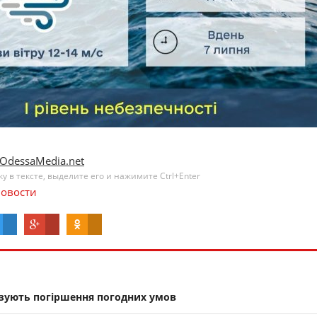
OdessaMedia.net
 в тексте, выделите его и нажимите Ctrl+Enter
овости
зують погіршення погодних умов