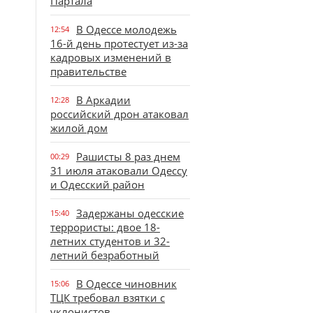
Партала
В Одессе молодежь
12:54
16-й день протестует из-за
кадровых изменений в
правительстве
В Аркадии
12:28
российский дрон атаковал
жилой дом
Рашисты 8 раз днем
00:29
31 июля атаковали Одессу
и Одесский район
Задержаны одесские
15:40
террористы: двое 18-
летних студентов и 32-
летний безработный
В Одессе чиновник
15:06
ТЦК требовал взятки с
уклонистов