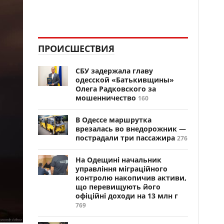
ПРОИСШЕСТВИЯ
СБУ задержала главу
одесской «Батькивщины»
Олега Радковского за
мошенничество
160
В Одессе маршрутка
врезалась во внедорожник —
пострадали три пассажира
276
На Одещині начальник
управління міграційного
контролю накопичив активи,
що перевищують його
офіційні доходи на 13 млн г
769