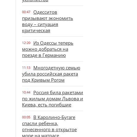
Одесситов
00:47
призывают экономить
воду – ситуация
критическая
Из Одессы теперь
12:20
можно добраться на
поезде в Германию
Многодетную семью
11:13
убила российская ракета
под Кривым Рогом
Россия била ракетами
10:44
по жилым домам Львова и
Киева, есть погибшие
В Каролино-Бугаге
00:05
спасли ребенка,
отнесенного в открытое
море на матрасе