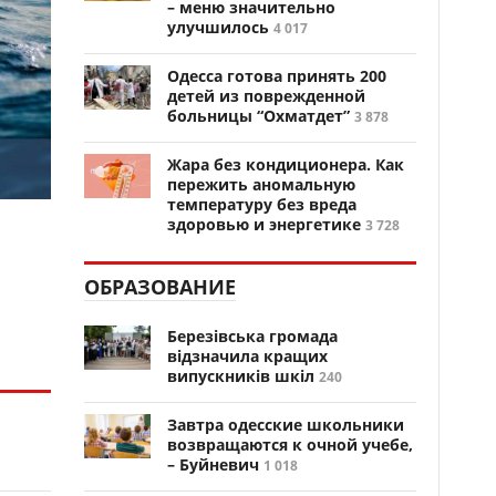
– меню значительно
улучшилось
4 017
Одесса готова принять 200
детей из поврежденной
больницы “Охматдет”
3 878
Жара без кондиционера. Как
пережить аномальную
температуру без вреда
здоровью и энергетике
3 728
ОБРАЗОВАНИЕ
Березівська громада
відзначила кращих
випускників шкіл
240
Завтра одесские школьники
возвращаются к очной учебе,
– Буйневич
1 018