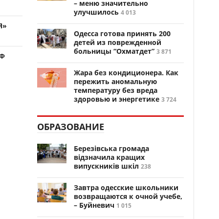
– меню значительно
улучшилось
4 013
Я»
Одесса готова принять 200
детей из поврежденной
больницы “Охматдет”
3 871
РФ
Жара без кондиционера. Как
пережить аномальную
температуру без вреда
здоровью и энергетике
3 724
ОБРАЗОВАНИЕ
Березівська громада
відзначила кращих
випускників шкіл
238
Завтра одесские школьники
возвращаются к очной учебе,
– Буйневич
1 015