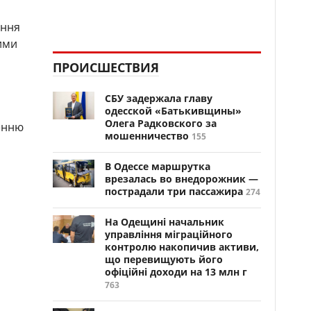
ення
ими
ПРОИСШЕСТВИЯ
СБУ задержала главу
одесской «Батькивщины»
Олега Радковского за
енню
мошенничество
155
В Одессе маршрутка
врезалась во внедорожник —
пострадали три пассажира
274
На Одещині начальник
управління міграційного
контролю накопичив активи,
що перевищують його
офіційні доходи на 13 млн г
763