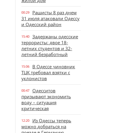
жилой дом
Рашисты 8 раз днем
00:29
31 июля атаковали Одессу
и Одесский район
Задержаны одесские
15:40
террористы: двое 18-
летних студентов и 32-
летний безработный
В Одессе чиновник
15:06
ТЦК требовал взятки с
уклонистов
Одесситов
00:47
призывают экономить
воду – ситуация
критическая
Из Одессы теперь
12:20
можно добраться на
поезде в Германию