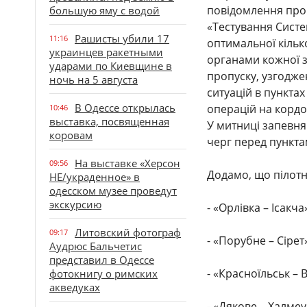
повідомлення про
большую яму с водой
«Тестування Сист
Рашисты убили 17
11:16
оптимальної кільк
украинцев ракетными
органами кожної зі
ударами по Киевщине в
пропуску, узгодже
ночь на 5 августа
ситуацій в пункта
В Одессе открылась
операцій на кордо
10:46
выставка, посвященная
У митниці запевн
коровам
черг перед пункта
На выставке «Херсон
09:56
Додамо, що пілотн
НЕ/украденное» в
одесском музее проведут
экскурсию
⁃ «Орлівка – Ісакча
Литовский фотограф
09:17
⁃ «Порубне – Сірет
Аудрюс Бальчетис
представил в Одессе
⁃ «Красноїльськ – В
фотокнигу о римских
акведуках
⁃ «Дякове – Халмеу