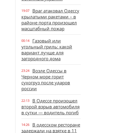
Враг атаковал Одессу
19:07
крылатыми ракетами – в
районе порта произошел
масштабный пожар
Газовый или
00:14
угольный гриль: какой
вариант лучше для
загородного дома
Возле Одессы в
23:24
Черном море горит
сухогруз после ударов
россии
В Одессе произошел
22:13
второй взрыв автомобиля
в сутки — водитель погиб
В одесском ресторане
14:26
задержали на взятке в 11