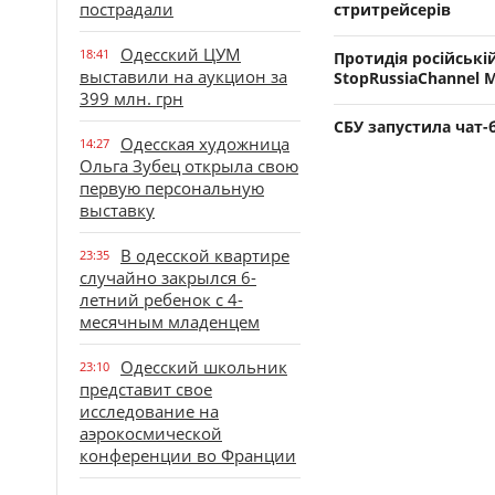
пострадали
стритрейсерів
Одесский ЦУМ
18:41
Протидія російські
выставили на аукцион за
StopRussiaChannel 
399 млн. грн
СБУ запустила чат-
Одесская художница
14:27
Ольга Зубец открыла свою
первую персональную
выставку
В одесской квартире
23:35
случайно закрылся 6-
летний ребенок с 4-
месячным младенцем
Одесский школьник
23:10
представит свое
исследование на
аэрокосмической
конференции во Франции