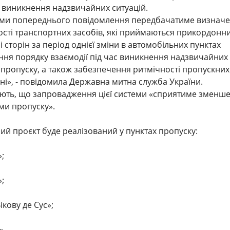
 виникнення надзвичайних ситуацій.
еми попереднього повідомлення передбачатиме визнач
ості транспортних засобів, які приймаються прикордонн
 сторін за період однієї зміни в автомобільних пунктах
ння порядку взаємодії під час виникнення надзвичайних
х пропуску, а також забезпечення ритмічності пропускних
ні», - повідомила Державна митна служба України.
яють, що запровадження цієї системи «сприятиме зменш
ми пропуску».
ий проєкт буде реалізований у пунктах пропуску:
»;
»;
ікову де Сус»;
».