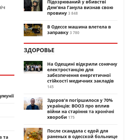
Підозрюваний у вбивстві
ніч
Дем’яна Ганула визнав свою
провину
3 848
В Одессе машина влетела в
заправку
3 780
ЗДОРОВЬЕ
На Одещині відкрили сонячну
електростанцію для
забезпечення енергетичної
стійкості медичних закладів
145
умунії
Здоров'я погіршилося у 70%
українців: ВООЗ про вплив
війни на старіння та хронічні
хвороби
175
После скандала с едой для
раненых в одесской больнице
в та