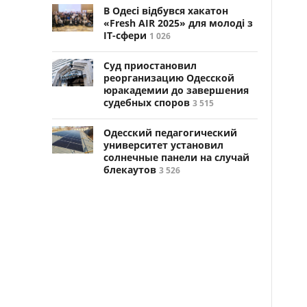
В Одесі відбувся хакатон
«Fresh AIR 2025» для молоді з
ІТ-сфери
1 026
Суд приостановил
реорганизацию Одесской
юракадемии до завершения
судебных споров
3 515
Одесский педагогический
университет установил
солнечные панели на случай
блекаутов
3 526