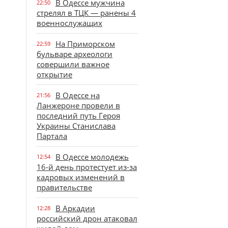
В Одессе мужчина
22:50
стрелял в ТЦК — ранены 4
военнослужащих
На Приморском
22:59
бульваре археологи
совершили важное
открытие
В Одессе на
21:56
Ланжероне провели в
последний путь Героя
Украины Станислава
Партала
В Одессе молодежь
12:54
16-й день протестует из-за
кадровых изменений в
правительстве
В Аркадии
12:28
российский дрон атаковал