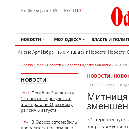
Чт, 06 августа 2026
РУС
ENG
НОВОСТИ
МОЯ ОДЕССА
ВЛАСТЬ И ПОЛИТ
Анонс
Арт
Избранные
Инцидент
Новости
Новости 
Odessa Times
»
Новости
»
Новости Одесской области
» Митниця
НОВОСТИ
НОВОС
/
НОВОСТИ
1-06-2023, 11:53
Анд
Погибли 2 человека,
Митниця 
15:39
12 ранены в результате
зменшенн
атак врага по Одесскому
району 5 августа
З 1 червня у пунк
В Одессе автомобиль
14:57
запроваджується п
провалился под землю в