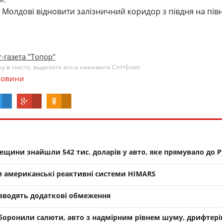
Молдові відновити залізничний коридор з півдня на пів
-газета "Топор"
 в тексте, выделите его и нажимите Ctrl+Enter
овини
ини знайшли 542 тис. доларів у авто, яке прямувало до Р
и американські реактивні системи HIMARS
 вводять додаткові обмеження
аборонили салюти, авто з надмірним рівнем шуму, дрифтері