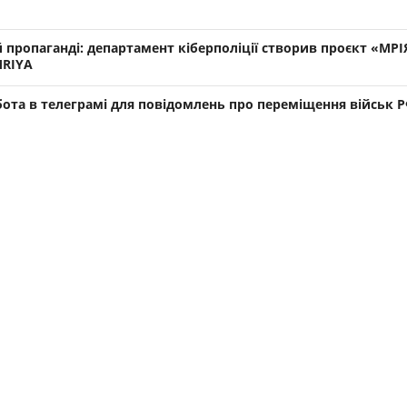
й пропаганді: департамент кіберполіції створив проєкт «МРІ
MRIYA
бота в телеграмі для повідомлень про переміщення військ 