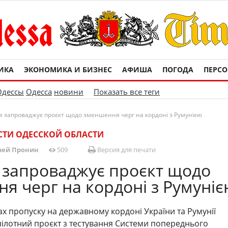
ИКА
ЭКОНОМИКА И БИЗНЕС
АФИША
ПОГОДА
ПЕРС
Одессы
Одесса
новини
Показать все теги
 запроваджує проєкт щодо зменшення черг на кордоні з Румунією
ТИ ОДЕССКОЙ ОБЛАСТИ
рей Пронин
509
Версия для печати
запроваджує проєкт щодо
я черг на кордоні з Румуні
тах пропуску на державному кордоні України та Румунії
ілотний проєкт з тестування Системи попереднього