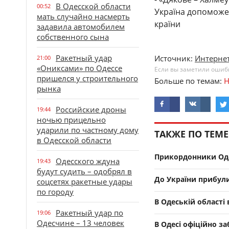
В Одесской области
00:52
Україна допоможе 
мать случайно насмерть
країни
задавила автомобилем
собственного сына
Ракетный удар
Источник:
Интернет
21:00
«Ониксами» по Одессе
Если вы заметили ошибку
пришелся у строительного
Больше по темам:
Н
рынка
Российские дроны
19:44
ночью прицельно
ударили по частному дому
ТАКЖЕ ПО ТЕМЕ
в Одесской области
Прикордонники Одещ
Одесского ждуна
19:43
будут судить – одобрял в
До України прибул
соцсетях ракетные удары
по городу
В Одеській області
Ракетный удар по
19:06
Одесчине – 13 человек
В Одесі офіційно з