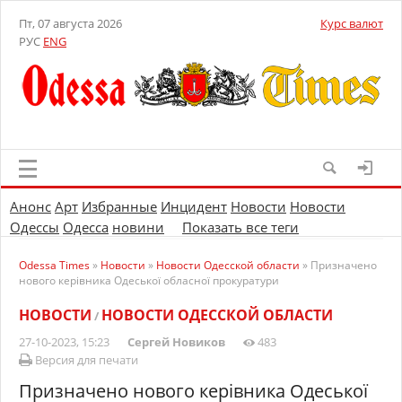
Пт, 07 августа 2026
Курс валют
РУС
ENG
Анонс
Арт
Избранные
Инцидент
Новости
Новости
Одессы
Одесса
новини
Показать все теги
Odessa Times
»
Новости
»
Новости Одесской области
» Призначено
нового керівника Одеської обласної прокуратури
НОВОСТИ
НОВОСТИ ОДЕССКОЙ ОБЛАСТИ
/
27-10-2023, 15:23
Сергей Новиков
483
Версия для печати
Призначено нового керівника Одеської