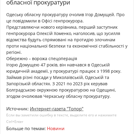
обласної прокуратури
Одеську обласну прокуратуру очолив Ігор Домущей. Про
це повідомили в Офісі генпрокурора.
Представляючи нового керівника, перший заступник
генпрокурора Олексій Хоменко, наголосив, що зусилля
відомства будуть спрямовані на протидію злочинам
проти національної безпеки та економічної стабільності у
регіоні.
Обережно – ворожа спецоперація
Ігорю Домущею 47 років, він навчався в Одеській
юридичній академії, у прокуратурі працює з 1998 року.
Займав різні посади у Миколаївській, Одеській та
Запорізькій областях. З 2021 по 2023 рік керував
Болградською окружною прокуратурою на Одещині,
згодом очолював Черкаську обласну прокуратуру.
Источник:
Интернет-газета "Топор"
Если вы заметили ошибку в тексте, выделите его и нажимите
Ctrl+Enter
Больше по темам:
Новини