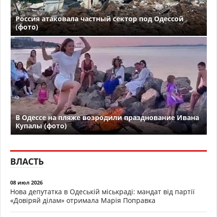
Россия атаковала частный сектор под Одессой
(фото)
В Одессе на пляже возродили празднование Ивана
Купалы (фото)
ВЛАСТЬ
08 июл 2026
Нова депутатка в Одеській міськраді: мандат від партії
«Довіряй ділам» отримала Марія Поправка