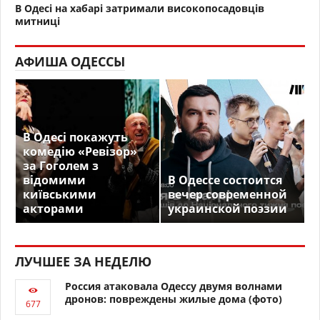
В Одесі на хабарі затримали високопосадовців
митниці
АФИША ОДЕССЫ
В Одесі покажуть
комедію «Ревізор»
за Гоголем з
відомими
В Одессе состоится
київськими
вечер современной
акторами
украинской поэзии
ЛУЧШЕЕ ЗА НЕДЕЛЮ
Россия атаковала Одессу двумя волнами
дронов: повреждены жилые дома (фото)