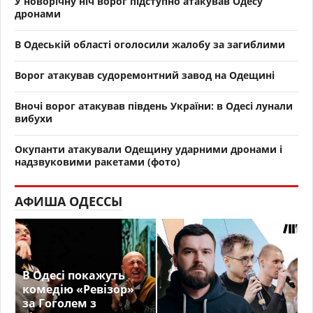
У новорічну ніч ворог підступно атакував Одесу
дронами
В Одеській області оголосили жалобу за загиблими
Ворог атакував судоремонтний завод на Одещині
Вночі ворог атакував південь України: в Одесі лунали
вибухи
Окупанти атакували Одещину ударними дронами і
надзвуковими ракетами (фото)
АФИША ОДЕССЫ
В Одесі покажуть
комедію «Ревізор»
за Гоголем з