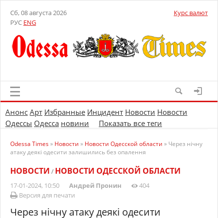
Сб, 08 августа 2026
Курс валют
РУС
ENG
Анонс
Арт
Избранные
Инцидент
Новости
Новости
Одессы
Одесса
новини
Показать все теги
Odessa Times
»
Новости
»
Новости Одесской области
» Через нічну
атаку деякі одесити залишились без опалення
НОВОСТИ
НОВОСТИ ОДЕССКОЙ ОБЛАСТИ
/
17-01-2024, 10:50
Андрей Пронин
404
Версия для печати
Через нічну атаку деякі одесити