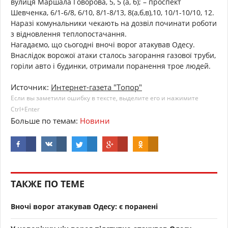
вулиця Маршала Говорова, 5, 5 (а, б); – проспект
Шевченка, 6/1-6/8, 6/10, 8/1-8/13, 8(а,б,в),10, 10/1-10/10, 12.
Наразі комунальники чекають на дозвіл починати роботи
з відновлення теплопостачання.
Нагадаємо, що сьогодні вночі ворог атакував Одесу.
Внаслідок ворожої атаки сталось загорання газової труби,
горіли авто і будинки, отримали поранення трое людей.
Источник:
Интернет-газета "Топор"
Если вы заметили ошибку в тексте, выделите его и нажимите
Ctrl+Enter
Больше по темам:
Новини
ТАКЖЕ ПО ТЕМЕ
Вночі ворог атакував Одесу: є поранені