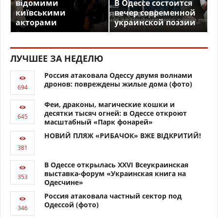
відомими
В Одессе состоится
київськими
вечер современной
акторами
украинской поэзии
ЛУЧШЕЕ ЗА НЕДЕЛЮ
Россия атаковала Одессу двумя волнами
дронов: повреждены жилые дома (фото)
Феи, драконы, магические кошки и
десятки тысяч огней: в Одессе откроют
масштабный «Парк фонарей»
НОВИЙ ПЛЯЖ «РИБАЧОК» ВЖЕ ВІДКРИТИЙ!
В Одессе открылась XXVI Всеукраинская
выставка-форум «Украинская книга на
Одесчине»
Россия атаковала частный сектор под
Одессой (фото)