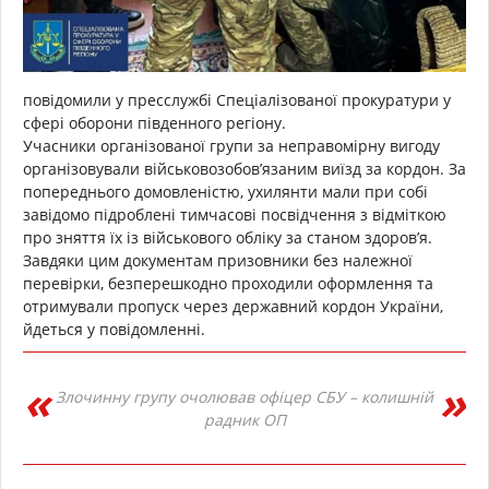
повідомили у пресслужбі Спеціалізованої прокуратури у
сфері оборони південного регіону.
Учасники організованої групи за неправомірну вигоду
організовували військовозобов’язаним виїзд за кордон. За
попереднього домовленістю, ухилянти мали при собі
завідомо підроблені тимчасові посвідчення з відміткою
про зняття їх із військового обліку за станом здоров’я.
Завдяки цим документам призовники без належної
перевірки, безперешкодно проходили оформлення та
отримували пропуск через державний кордон України,
йдеться у повідомленні.
Злочинну групу очолював офіцер СБУ – колишній
радник ОП