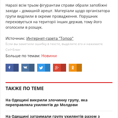
Наразі всім трьом фігурантам справи обрали запобіжні
заходи – домашній арешт. Матеріали щодо організатора
групи виділили в окреме провадження. Порушник
переховується на території інших держав, тому його
оголосили в розшук.
Источник:
Интернет-газета "Топор"
Если вы заметили ошибку в тексте, выделите его и нажимите
Ctrl+Enter
Больше по темам:
Новини
ТАКЖЕ ПО ТЕМЕ
На Одещині викрили злочинну групу, яка
переправляла ухилянтів до Молдови
На Одещині затримали групу ухилянтів разом з