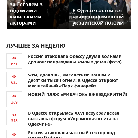
за Гоголем з
відомими
В Одессе состоится
київськими
вечер современной
акторами
украинской поэзии
ЛУЧШЕЕ ЗА НЕДЕЛЮ
Россия атаковала Одессу двумя волнами
дронов: повреждены жилые дома (фото)
Феи, драконы, магические кошки и
десятки тысяч огней: в Одессе откроют
масштабный «Парк фонарей»
НОВИЙ ПЛЯЖ «РИБАЧОК» ВЖЕ ВІДКРИТИЙ!
В Одессе открылась XXVI Всеукраинская
выставка-форум «Украинская книга на
Одесчине»
Россия атаковала частный сектор под