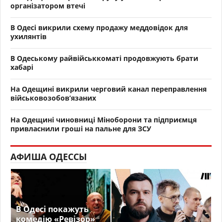
організатором втечі
В Одесі викрили схему продажу меддовідок для
ухилянтів
В Одеському райвійськкоматі продовжують брати
хабарі
На Одещині викрили черговий канал переправлення
військовозобов’язаних
На Одещині чиновниці Міноборони та підприємця
привласнили гроші на пальне для ЗСУ
АФИША ОДЕССЫ
В Одесі покажуть
комедію «Ревізор»