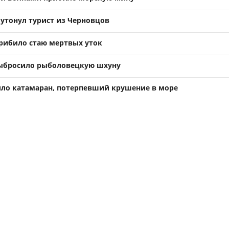
 утонул турист из Черновцов
прибило стаю мертвых уток
выбросило рыболовецкую шхуну
ло катамаран, потерпевший крушение в море