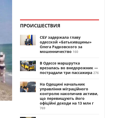
ПРОИСШЕСТВИЯ
СБУ задержала главу
одесской «Батькивщины»
Олега Радковского за
мошенничество
160
В Одессе маршрутка
врезалась во внедорожник —
пострадали три пассажира
276
На Одещині начальник
управління міграційного
контролю накопичив активи,
що перевищують його
офіційні доходи на 13 млн г
769