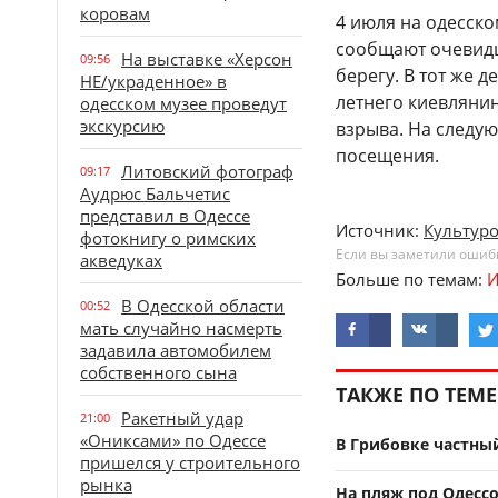
коровам
4 июля на одесск
сообщают очевидц
На выставке «Херсон
09:56
берегу. В тот же 
НЕ/украденное» в
летнего киевляни
одесском музее проведут
экскурсию
взрыва. На следую
посещения.
Литовский фотограф
09:17
Аудрюс Бальчетис
представил в Одессе
Источник:
Культур
фотокнигу о римских
Если вы заметили ошибку
акведуках
Больше по темам:
И
В Одесской области
00:52
мать случайно насмерть
задавила автомобилем
собственного сына
ТАКЖЕ ПО ТЕМЕ
Ракетный удар
21:00
«Ониксами» по Одессе
В Грибовке частный
пришелся у строительного
рынка
На пляж под Одесс