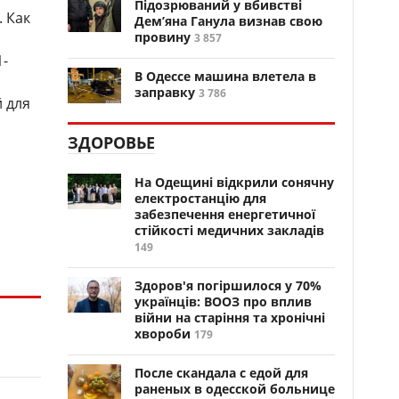
Підозрюваний у вбивстві
 Как
Дем’яна Ганула визнав свою
провину
3 857
1-
В Одессе машина влетела в
заправку
3 786
й для
ЗДОРОВЬЕ
На Одещині відкрили сонячну
електростанцію для
забезпечення енергетичної
стійкості медичних закладів
149
Здоров'я погіршилося у 70%
українців: ВООЗ про вплив
війни на старіння та хронічні
хвороби
179
После скандала с едой для
раненых в одесской больнице