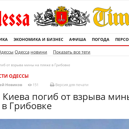
ИКА
ЭКОНОМИКА И БИЗНЕС
АФИША
ПОГОДА
ПЕРС
Одессы
Одесса
новини
Показать все теги
огиб от взрыва мины на пляже в Грибовке
СТИ ОДЕССЫ
ей Новиков
151
Версия для печати
з Киева погиб от взрыва мин
 в Грибовке