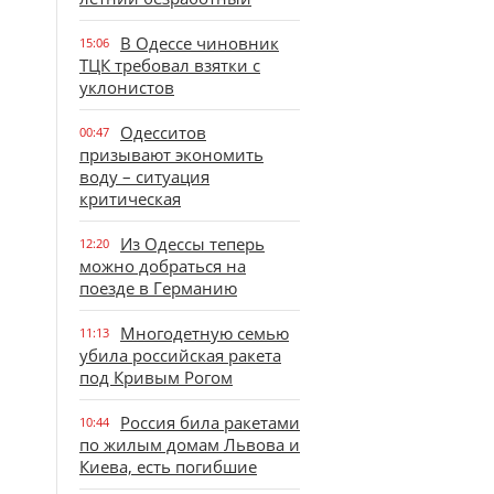
В Одессе чиновник
15:06
ТЦК требовал взятки с
уклонистов
Одесситов
00:47
призывают экономить
воду – ситуация
критическая
Из Одессы теперь
12:20
можно добраться на
поезде в Германию
Многодетную семью
11:13
убила российская ракета
под Кривым Рогом
Россия била ракетами
10:44
по жилым домам Львова и
Киева, есть погибшие