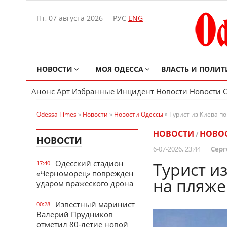
Пт, 07 августа 2026
РУС
ENG
НОВОСТИ
МОЯ ОДЕССА
ВЛАСТЬ И ПОЛИТ
Анонс
Арт
Избранные
Инцидент
Новости
Новости 
Odessa Times
»
Новости
»
Новости Одессы
» Турист из Киева п
НОВОСТИ
НОВО
/
НОВОСТИ
6-07-2026, 23:44
Серг
Одесский стадион
Турист и
17:40
«Черноморец» поврежден
на пляже
ударом вражеского дрона
Известный маринист
00:28
Валерий Прудников
отметил 80-летие новой