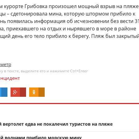
ом курорте Грибовка произошел мощный взрыв на пляже.
ы – сдетонировала мина, которую штормом прибило к
день появилась информация об исчезновении без вести 3
на, приехавшего на отдых и нырявшего в море в районе
щий день его тело прибило к берегу. Пляж был закрыты
ометр
 в тексте, выделите его и нажимите Ctrl+Enter
нцидент
 вертолет едва не покалечил туристов на пляже
ой волнами прибило морскую мину