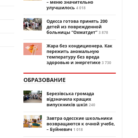
– меню значительно
улучшилось
4 018
Одесса готова принять 200
детей из поврежденной
больницы “Охматдет”
3 878
Жара без кондиционера. Как
пережить аномальную
температуру без вреда
здоровью и энергетике
3 730
ОБРАЗОВАНИЕ
Березівська громада
відзначила кращих
випускників шкіл
240
Завтра одесские школьники
возвращаются к очной учебе,
– Буйневич
1 018