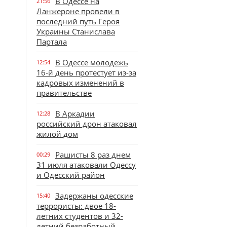
В Одессе на
21:56
Ланжероне провели в
последний путь Героя
Украины Станислава
Партала
В Одессе молодежь
12:54
16-й день протестует из-за
кадровых изменений в
правительстве
В Аркадии
12:28
российский дрон атаковал
жилой дом
Рашисты 8 раз днем
00:29
31 июля атаковали Одессу
и Одесский район
Задержаны одесские
15:40
террористы: двое 18-
летних студентов и 32-
летний безработный