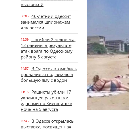
выставкой
46-летний одессит
00:05
занимался шпионажем
для россии
Погибли 2 человека,
15:39
12 ранены в результате
атак врага по Одесскому
району 5 августа
В Одессе автомобиль
14:57
провалился под землю в
большую яму с водой
Рашисты убили 17
11:16
украинцев ракетными
ударами по Киевщине в
ночь на 5 августа
В Одессе открылась
10:46
выставка, посвященная