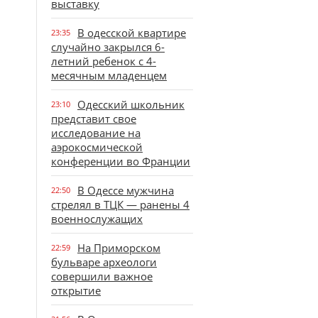
выставку
В одесской квартире
23:35
случайно закрылся 6-
летний ребенок с 4-
месячным младенцем
Одесский школьник
23:10
представит свое
исследование на
аэрокосмической
конференции во Франции
В Одессе мужчина
22:50
стрелял в ТЦК — ранены 4
военнослужащих
На Приморском
22:59
бульваре археологи
совершили важное
открытие