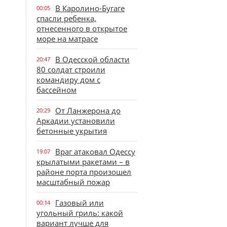
В Каролино-Бугаге
00:05
спасли ребенка,
отнесенного в открытое
море на матрасе
В Одесской области
20:47
80 солдат строили
командиру дом с
бассейном
От Ланжерона до
20:29
Аркадии установили
бетонные укрытия
Враг атаковал Одессу
19:07
крылатыми ракетами – в
районе порта произошел
масштабный пожар
Газовый или
00:14
угольный гриль: какой
вариант лучше для