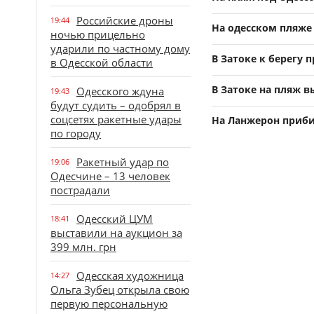
Российские дроны
19:44
На одесском пляже
ночью прицельно
ударили по частному дому
В Затоке к берегу 
в Одесской области
В Затоке на пляж 
Одесского ждуна
19:43
будут судить – одобрял в
соцсетях ракетные удары
На Ланжерон приби
по городу
Ракетный удар по
19:06
Одесчине – 13 человек
пострадали
Одесский ЦУМ
18:41
выставили на аукцион за
399 млн. грн
Одесская художница
14:27
Ольга Зубец открыла свою
первую персональную