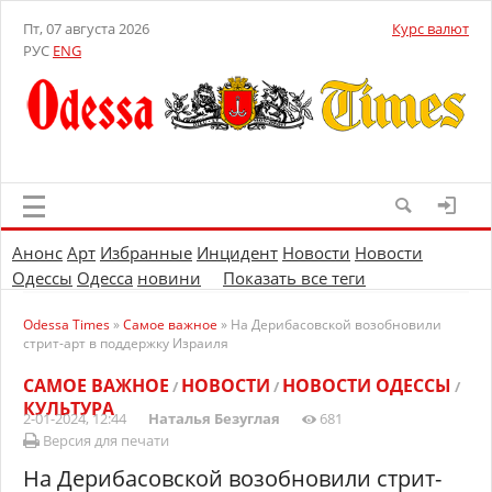
Пт, 07 августа 2026
Курс валют
РУС
ENG
Анонс
Арт
Избранные
Инцидент
Новости
Новости
Одессы
Одесса
новини
Показать все теги
Odessa Times
»
Самое важное
» На Дерибасовской возобновили
стрит-арт в поддержку Израиля
САМОЕ ВАЖНОЕ
НОВОСТИ
НОВОСТИ ОДЕССЫ
/
/
/
КУЛЬТУРА
2-01-2024, 12:44
Наталья Безуглая
681
Версия для печати
На Дерибасовской возобновили стрит-