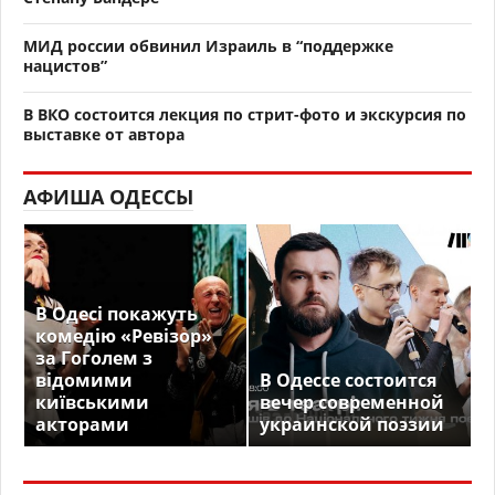
МИД россии обвинил Израиль в “поддержке
нацистов”
В ВКО состоится лекция по стрит-фото и экскурсия по
выставке от автора
АФИША ОДЕССЫ
В Одесі покажуть
комедію «Ревізор»
за Гоголем з
відомими
В Одессе состоится
київськими
вечер современной
акторами
украинской поэзии