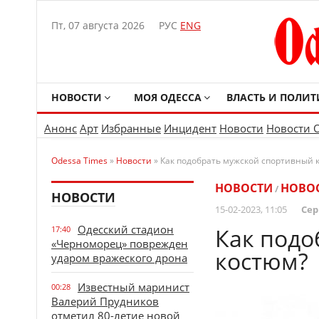
Пт, 07 августа 2026
РУС
ENG
НОВОСТИ
МОЯ ОДЕССА
ВЛАСТЬ И ПОЛИТ
Анонс
Арт
Избранные
Инцидент
Новости
Новости 
Odessa Times
»
Новости
» Как подобрать мужской спортивный 
НОВОСТИ
НОВО
/
НОВОСТИ
15-02-2023, 11:05
Сер
Одесский стадион
Как подо
17:40
«Черноморец» поврежден
костюм?
ударом вражеского дрона
Известный маринист
00:28
Валерий Прудников
отметил 80-летие новой