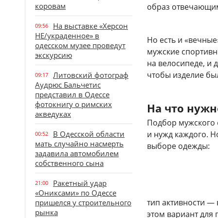
коровам
образ отвечающи
На выставке «Херсон
09:56
НЕ/украденное» в
Но есть и «вечные
одесском музее проведут
мужские спортивн
экскурсию
на велосипеде, и 
чтобы изделие бы
Литовский фотограф
09:17
Аудрюс Бальчетис
представил в Одессе
фотокнигу о римских
На что нужн
акведуках
Подбор мужского 
В Одесской области
и нужд каждого. Н
00:52
мать случайно насмерть
выборе одежды:
задавила автомобилем
собственного сына
Ракетный удар
21:00
«Ониксами» по Одессе
тип активности —
пришелся у строительного
рынка
этом вариант для