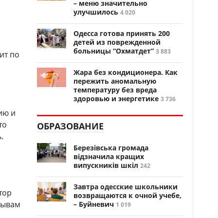
– меню значительно
улучшилось
4 020
Одесса готова принять 200
детей из поврежденной
больницы “Охматдет”
3 883
ит по
Жара без кондиционера. Как
пережить аномальную
температуру без вреда
здоровью и энергетике
3 736
ию и
то
ОБРАЗОВАНИЕ
.
Березівська громада
відзначила кращих
випускників шкіл
242
Завтра одесские школьники
тор
возвращаются к очной учебе,
зывам
– Буйневич
1 019