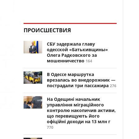
ПРОИСШЕСТВИЯ
СБУ задержала главу
одесской «Батькивщины»
Олега Радковского за
мошенничество
164
В Одессе маршрутка
врезалась во внедорожник —
пострадали три пассажира
276
На Одещині начальник
управління міграційного
контролю накопичив активи,
що перевищують його
офіційні доходи на 13 млн г
770