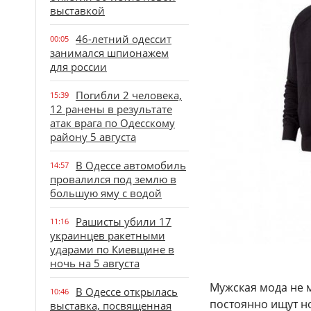
выставкой
46-летний одессит
00:05
занимался шпионажем
для россии
Погибли 2 человека,
15:39
12 ранены в результате
атак врага по Одесскому
району 5 августа
В Одессе автомобиль
14:57
провалился под землю в
большую яму с водой
Рашисты убили 17
11:16
украинцев ракетными
ударами по Киевщине в
ночь на 5 августа
Мужская мода не 
В Одессе открылась
10:46
постоянно ищут но
выставка, посвященная