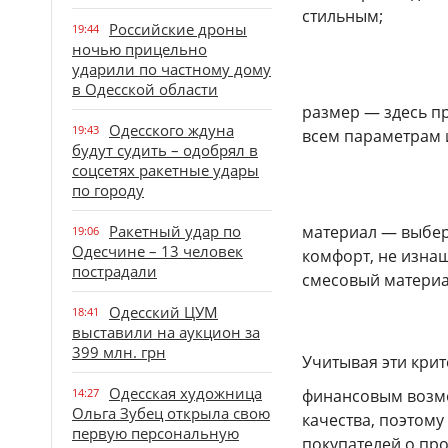
стильным;
Российские дроны
19:44
ночью прицельно
ударили по частному дому
в Одесской области
размер — здесь п
Одесского ждуна
19:43
всем параметрам 
будут судить – одобрял в
соцсетях ракетные удары
по городу
Ракетный удар по
материал — выбер
19:06
Одесчине – 13 человек
комфорт, не изнаш
пострадали
смесовый материал
Одесский ЦУМ
18:41
выставили на аукцион за
399 млн. грн
Учитывая эти крит
Одесская художница
14:27
финансовым возмо
Ольга Зубец открыла свою
качества, поэтому
первую персональную
покупателей о пр