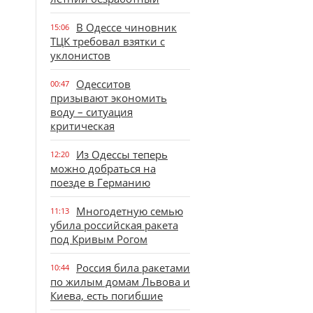
В Одессе чиновник
15:06
ТЦК требовал взятки с
уклонистов
Одесситов
00:47
призывают экономить
воду – ситуация
критическая
Из Одессы теперь
12:20
можно добраться на
поезде в Германию
Многодетную семью
11:13
убила российская ракета
под Кривым Рогом
Россия била ракетами
10:44
по жилым домам Львова и
Киева, есть погибшие