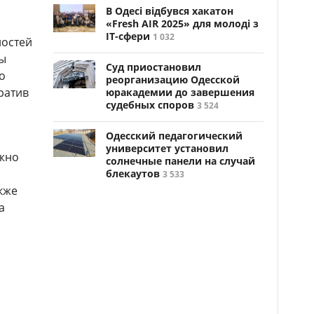
В Одесі відбувся хакатон
«Fresh AIR 2025» для молоді з
ІТ-сфери
1 032
ностей
лы
Суд приостановил
о
реорганизацию Одесской
ратив
юракадемии до завершения
судебных споров
3 524
Одесский педагогический
университет установил
ожно
солнечные панели на случай
блекаутов
3 533
кже
а