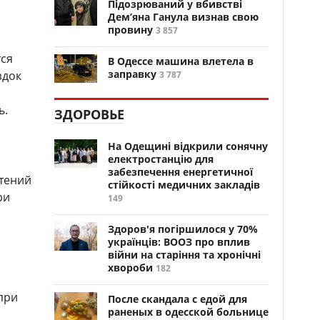
Підозрюваний у вбивстві
Дем’яна Ганула визнав свою
провину
3 857
тся
В Одессе машина влетела в
заправку
здок
3 787
ь.
ЗДОРОВЬЕ
На Одещині відкрили сонячну
електростанцію для
забезпечення енергетичної
тений
стійкості медичних закладів
ри
149
Здоров'я погіршилося у 70%
українців: ВООЗ про вплив
війни на старіння та хронічні
хвороби
182
при
После скандала с едой для
раненых в одесской больнице