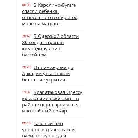
В Каролино-Бугаге
00:05
спасли ребенка,
отнесенного в открытое
море на матрасе
В Одесской области
20:47
80 солдат строили
командиру дом с
бассейном
От Ланжерона до
20:29
Аркадии установили
бетонные укрытия
Враг атаковал Одессу
19:07
крылатыми ракетами – в
районе порта произошел
масштабный пожар
Газовый или
00:14
угольный гриль: какой
вариант лучше для