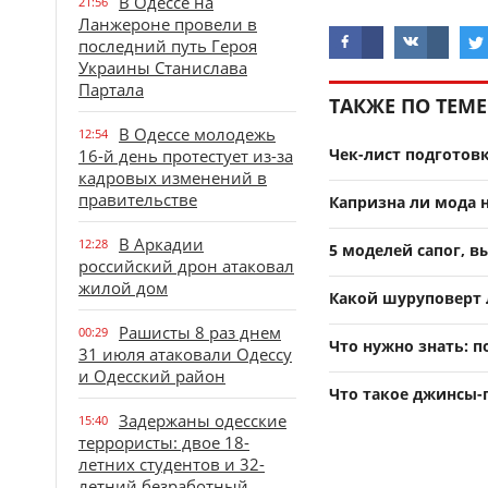
В Одессе на
21:56
Ланжероне провели в
последний путь Героя
Украины Станислава
Партала
ТАКЖЕ ПО ТЕМЕ
В Одессе молодежь
12:54
Чек-лист подготовк
16-й день протестует из-за
кадровых изменений в
правительстве
Капризна ли мода 
В Аркадии
12:28
5 моделей сапог, 
российский дрон атаковал
жилой дом
Какой шуруповерт 
Рашисты 8 раз днем
00:29
Что нужно знать: 
31 июля атаковали Одессу
и Одесский район
Что такое джинсы-
Задержаны одесские
15:40
террористы: двое 18-
летних студентов и 32-
летний безработный