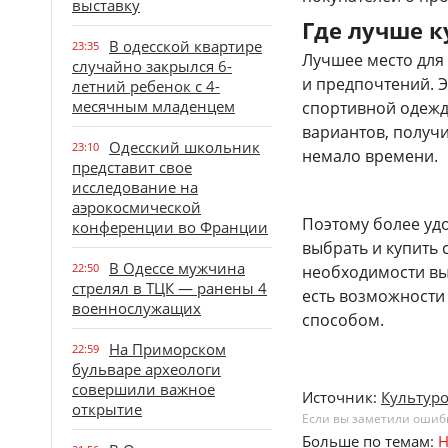
выставку
Где лучше 
В одесской квартире
23:35
Лучшее место для
случайно закрылся 6-
и предпочтений. 
летний ребенок с 4-
месячным младенцем
спортивной одежд
вариантов, получи
Одесский школьник
23:10
немало времени.
представит свое
исследование на
аэрокосмической
Поэтому более удо
конференции во Франции
выбрать и купить 
В Одессе мужчина
22:50
необходимости вы
стрелял в ТЦК — ранены 4
есть возможности 
военнослужащих
способом.
На Приморском
22:59
бульваре археологи
совершили важное
Источник:
Культур
открытие
Если вы заметили ошибку
Больше по темам:
Н