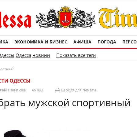
ИКА
ЭКОНОМИКА И БИЗНЕС
АФИША
ПОГОДА
ПЕРС
Одессы
Одесса
новини
Показать все теги
костюм?
СТИ ОДЕССЫ
гей Новиков
493
Версия для печати
брать мужской спортивный