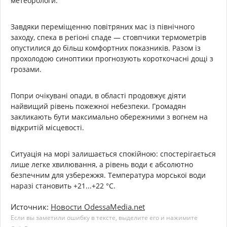
метеорологи.
Завдяки переміщенню повітряних мас із північного
заходу, спека в регіоні спаде — стовпчики термометрів
опустилися до більш комфортних показників. Разом із
прохолодою синоптики прогнозують короткочасні дощі з
грозами.
Попри очікувані опади, в області продовжує діяти
найвищий рівень пожежної небезпеки. Громадян
закликають бути максимально обережними з вогнем на
відкритій місцевості.
Ситуація на морі залишається спокійною: спостерігається
лише легке хвилювання, а рівень води є абсолютно
безпечним для узбережжя. Температура морської води
наразі становить +21...+22 °C.
Источник:
Новости OdessaMedia.net
Если вы заметили ошибку в тексте, выделите его и нажимите