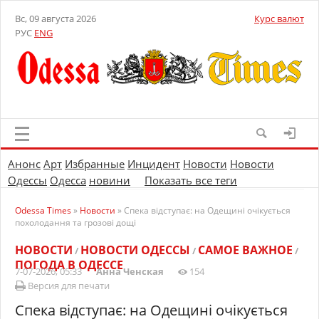
Вс, 09 августа 2026
Курс валют
РУС
ENG
Анонс
Арт
Избранные
Инцидент
Новости
Новости
Одессы
Одесса
новини
Показать все теги
Odessa Times
»
Новости
» Спека відступає: на Одещині очікується
похолодання та грозові дощі
НОВОСТИ
НОВОСТИ ОДЕССЫ
САМОЕ ВАЖНОЕ
/
/
/
ПОГОДА В ОДЕССЕ
7-07-2026, 05:33
Анна Ченская
154
Версия для печати
Спека відступає: на Одещині очікується