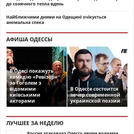
до сонячного тепла вдень
Найближчими днями на Одещині очікується
аномальна спека
АФИША ОДЕССЫ
В Одесі покажуть
комедію «Ревізор»
за Гоголем з
відомими
В Одессе состоится
київськими
вечер современной
акторами
украинской поэзии
ЛУЧШЕЕ ЗА НЕДЕЛЮ
Россия атаковала Одессу двумя волнами